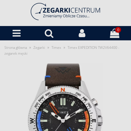
0
»
»
»
Strona główna
Zegarki
Timex
Timex EXPEDITION TW2V64400 -
zegarek męski