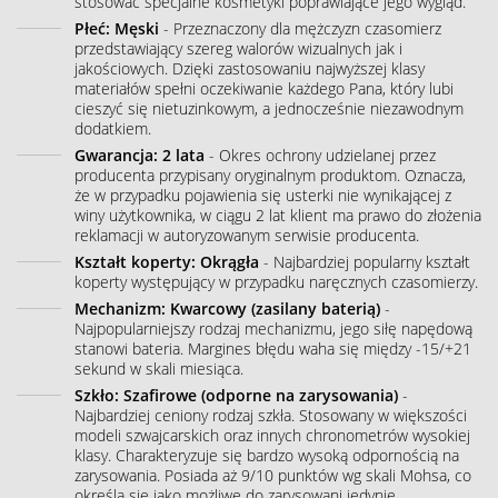
stosować specjalne kosmetyki poprawiające jego wygląd.
Płeć: Męski
- Przeznaczony dla mężczyzn czasomierz
przedstawiający szereg walorów wizualnych jak i
jakościowych. Dzięki zastosowaniu najwyższej klasy
materiałów spełni oczekiwanie każdego Pana, który lubi
cieszyć się nietuzinkowym, a jednocześnie niezawodnym
dodatkiem.
Gwarancja: 2 lata
- Okres ochrony udzielanej przez
producenta przypisany oryginalnym produktom. Oznacza,
że w przypadku pojawienia się usterki nie wynikającej z
winy użytkownika, w ciągu 2 lat klient ma prawo do złożenia
reklamacji w autoryzowanym serwisie producenta.
Kształt koperty: Okrągła
- Najbardziej popularny kształt
koperty występujący w przypadku naręcznych czasomierzy.
Mechanizm: Kwarcowy (zasilany baterią)
-
Najpopularniejszy rodzaj mechanizmu, jego siłę napędową
stanowi bateria. Margines błędu waha się między -15/+21
sekund w skali miesiąca.
Szkło: Szafirowe (odporne na zarysowania)
-
Najbardziej ceniony rodzaj szkła. Stosowany w większości
modeli szwajcarskich oraz innych chronometrów wysokiej
klasy. Charakteryzuje się bardzo wysoką odpornością na
zarysowania. Posiada aż 9/10 punktów wg skali Mohsa, co
określa się jako możliwe do zarysowani jedynie