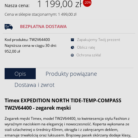
1 199,00 zł
-20%
Nasza cena:
Cena w sklepie stacjonarnym: 1 499,00 zł
BEZPŁATNA DOSTAWA
Kod produktu: TW2V64400
Zapakujemy Twój prezent
Najniższa cena w ciągu 30 dni:
Oblicz ratę
952,00 zł
Ochrona szkła!
Opis
Produkty powiązane
Dostawa i zwrot
Timex EXPEDITION NORTH TIDE-TEMP-COMPASS
TW2V64400 - zegarek męski
Zegarek męski Timex, model TW2V64400, to kwintesencja stylu Fashion z
wyraźnym naciskiem na elegancję i nowoczesność. Koperta wykonana ze
stali szlachetnej o średnicy 43mm, okrągła i z zakręcanym deklem,
emanuje trwałością oraz luksusem. Brązowy pasek skórzany dodaje klasy,