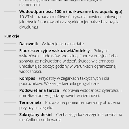
diamentem.
Wodoodporność: 100m (nurkowanie bez aqualungu)
-
10 ATM - oznacza możliwość pływania powierzchniowego
jak również nurkowania z zegarkiem jednakże bez użycia
akwalungu
Funkcje
Datownik
- Wskazuje aktualną datę
Fluorescencyjne wskazówki/indeksy
- Pokrycie
wskazówek i indeksów specjalną, fluorescencyjną farbą
sprawia, że naświetlone w dzień, świecą w ciemności
umożliwiając odczyt godziny w warunkach ograniczonej
widoczności.
Kompas
- Przydatny w zegarkach taktycznych i dla
podróżników. Wskazuje kierunki geograficzne.
Podświetlana tarcza
- Poprawia widoczność cyferblatu i
umożliwia odczyt godziny nawet w ciemności.
Termometr
- Pozwala na pomiar temperatury otoczenia
przy użyciu zegarka
Zakręcany dekiel
- Cecha zegarka szczególnie przydatna
miłośnikom nurkowania.