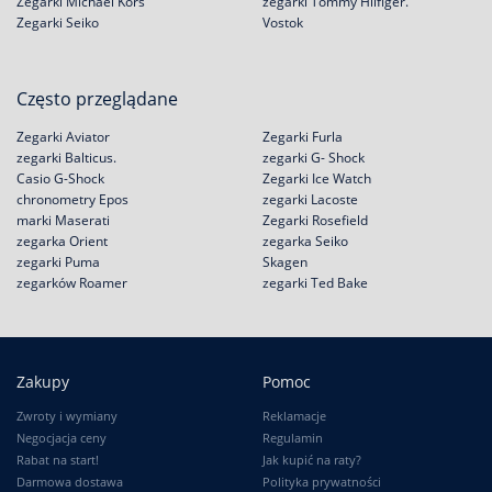
Zegarki Michael Kors
zegarki Tommy Hilfiger.
Zegarki Seiko
Vostok
Często przeglądane
Zegarki Aviator
Zegarki Furla
zegarki Balticus.
zegarki G- Shock
Casio G-Shock
Zegarki Ice Watch
chronometry Epos
zegarki Lacoste
marki Maserati
Zegarki Rosefield
zegarka Orient
zegarka Seiko
zegarki Puma
Skagen
zegarków Roamer
zegarki Ted Bake
Zakupy
Pomoc
Zwroty i wymiany
Reklamacje
Negocjacja ceny
Regulamin
Rabat na start!
Jak kupić na raty?
Darmowa dostawa
Polityka prywatności