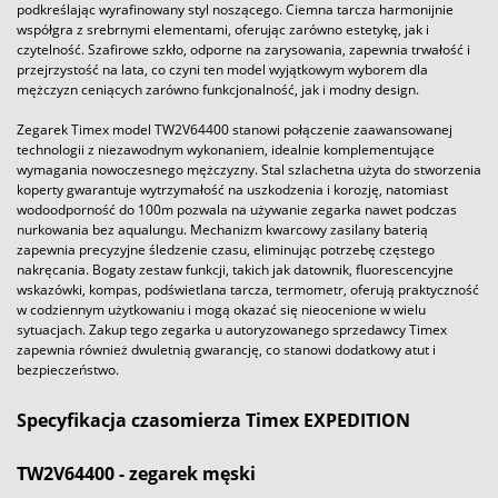
podkreślając wyrafinowany styl noszącego. Ciemna tarcza harmonijnie
współgra z srebrnymi elementami, oferując zarówno estetykę, jak i
czytelność. Szafirowe szkło, odporne na zarysowania, zapewnia trwałość i
przejrzystość na lata, co czyni ten model wyjątkowym wyborem dla
mężczyzn ceniących zarówno funkcjonalność, jak i modny design.
Zegarek Timex model TW2V64400 stanowi połączenie zaawansowanej
technologii z niezawodnym wykonaniem, idealnie komplementujące
wymagania nowoczesnego mężczyzny. Stal szlachetna użyta do stworzenia
koperty gwarantuje wytrzymałość na uszkodzenia i korozję, natomiast
wodoodporność do 100m pozwala na używanie zegarka nawet podczas
nurkowania bez aqualungu. Mechanizm kwarcowy zasilany baterią
zapewnia precyzyjne śledzenie czasu, eliminując potrzebę częstego
nakręcania. Bogaty zestaw funkcji, takich jak datownik, fluorescencyjne
wskazówki, kompas, podświetlana tarcza, termometr, oferują praktyczność
w codziennym użytkowaniu i mogą okazać się nieocenione w wielu
sytuacjach. Zakup tego zegarka u autoryzowanego sprzedawcy Timex
zapewnia również dwuletnią gwarancję, co stanowi dodatkowy atut i
bezpieczeństwo.
Specyfikacja czasomierza Timex EXPEDITION
TW2V64400 - zegarek męski