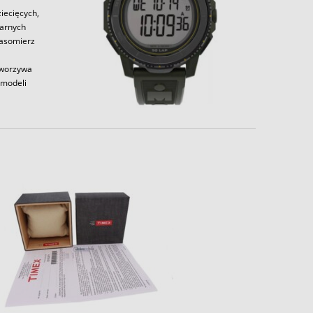
iecięcych,
larnych
zasomierz
tworzywa
 modeli