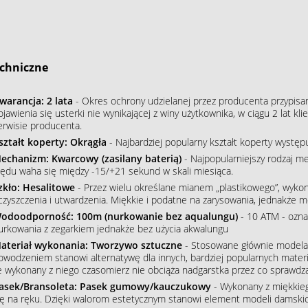
chniczne
warancja: 2 lata
- Okres ochrony udzielanej przez producenta przypisa
ojawienia się usterki nie wynikającej z winy użytkownika, w ciągu 2 lat 
erwisie producenta.
ształt koperty: Okrągła
- Najbardziej popularny kształt koperty wystę
echanizm: Kwarcowy (zasilany baterią)
- Najpopularniejszy rodzaj m
łędu waha się między -15/+21 sekund w skali miesiąca.
zkło: Hesalitowe
- Przez wielu określane mianem „plastikowego”, wykon
czyszczenia i utwardzenia. Miękkie i podatne na zarysowania, jednakże m
odoodporność: 100m (nurkowanie bez aqualungu)
- 10 ATM - ozna
urkowania z zegarkiem jednakże bez użycia akwalungu
ateriał wykonania: Tworzywo sztuczne
- Stosowane głównie modelac
owodzeniem stanowi alternatywę dla innych, bardziej popularnych mater
e wykonany z niego czasomierz nie obciąża nadgarstka przez co sprawdza
asek/Bransoleta: Pasek gumowy/kauczukowy
- Wykonany z miękkieg
ię na ręku. Dzięki walorom estetycznym stanowi element modeli damskic