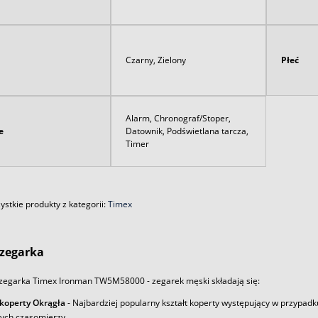
Czarny, Zielony
Płeć
Alarm, Chronograf/Stoper,
e
Datownik, Podświetlana tarcza,
Timer
stkie produkty z kategorii:
Timex
zegarka
zegarka Timex Ironman TW5M58000 - zegarek męski składają się:
 koperty Okrągła
- Najbardziej popularny kształt koperty występujący w przypadk
ych czasomierzy.