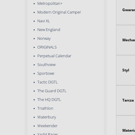
Metropolitan+
Gwaran
Modern Original Camper
Navi XL
New England
Norway
Mecha
ORIGINALS
Perpetual Calendar
Southview
Styl
Sportowe
Tactic DGTL
The Guard DGTL
The HQ DGTL
Tarcza
Triathlon
Waterbury
Weekender
Materi
Yacht Racer