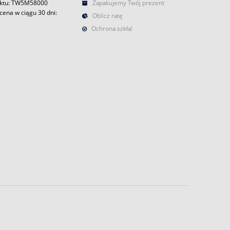
uktu: TW5M58000
Zapakujemy Twój prezent
cena w ciągu 30 dni:
Oblicz ratę
Ochrona szkła!