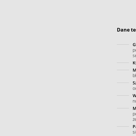
Dane te
G
p
s
K
M
b
S
o
W
n
M
p
ż
P
s