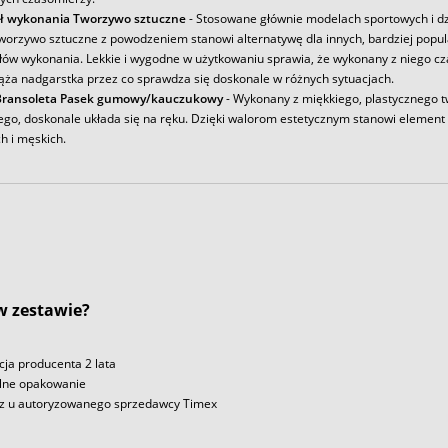
ł wykonania Tworzywo sztuczne
- Stosowane głównie modelach sportowych i dz
tworzywo sztuczne z powodzeniem stanowi alternatywę dla innych, bardziej popu
łów wykonania. Lekkie i wygodne w użytkowaniu sprawia, że wykonany z niego c
iąża nadgarstka przez co sprawdza się doskonale w różnych sytuacjach.
Bransoleta Pasek gumowy/kauczukowy
- Wykonany z miękkiego, plastycznego 
ego, doskonale układa się na ręku. Dzięki walorom estetycznym stanowi element
h i męskich.
 w zestawie?
ja producenta 2 lata
lne opakowanie
z u autoryzowanego sprzedawcy Timex