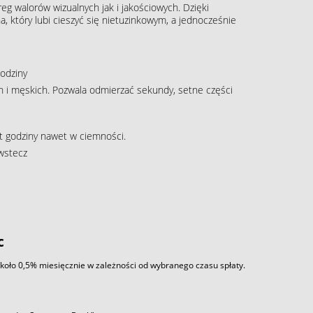
g walorów wizualnych jak i jakościowych. Dzięki
, który lubi cieszyć się nietuzinkowym, a jednocześnie
odziny
 i męskich. Pozwala odmierzać sekundy, setne części
t godziny nawet w ciemności.
 wstecz
c
około 0,5% miesięcznie w zależności od wybranego czasu spłaty.