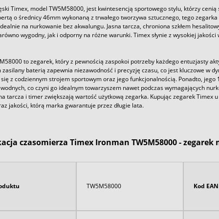
ki Timex, model TW5M58000, jest kwintesencją sportowego stylu, którzy cenią so
pertą o średnicy 46mm wykonaną z trwałego tworzywa sztucznego, tego zegarka 
 idealnie na nurkowanie bez akwalungu. Jasna tarcza, chroniona szkłem hesalito
zarówno wygodny, jak i odporny na różne warunki. Timex słynie z wysokiej jakośc
58000 to zegarek, który z pewnością zaspokoi potrzeby każdego entuzjasty ak
zasilany baterią zapewnia niezawodność i precyzję czasu, co jest kluczowe w 
się z codziennym strojem sportowym oraz jego funkcjonalnością. Ponadto, jeg
wodnych, co czyni go idealnym towarzyszem nawet podczas wymagających nurkow
na tarcza i timer zwiększają wartość użytkową zegarka. Kupując zegarek Timex
az jakości, którą marka gwarantuje przez długie lata.
kacja czasomierza Timex Ironman TW5M58000 - zegarek 
oduktu
TW5M58000
Kod EAN