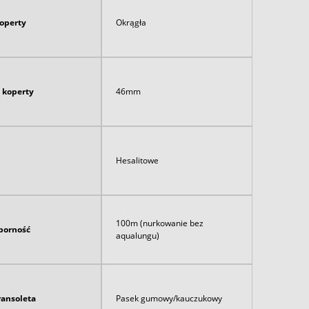
koperty
Okrągła
 koperty
46mm
Hesalitowe
100m (nurkowanie bez
orność
aqualungu)
ransoleta
Pasek gumowy/kauczukowy