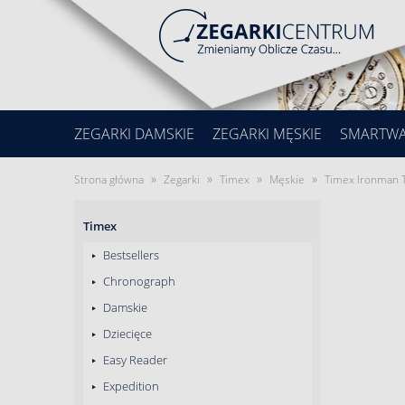
ZEGARKI DAMSKIE
ZEGARKI MĘSKIE
SMARTW
»
»
»
»
Strona główna
Zegarki
Timex
Męskie
Timex Ironman 
Timex
Bestsellers
Chronograph
Damskie
Dziecięce
Easy Reader
Expedition