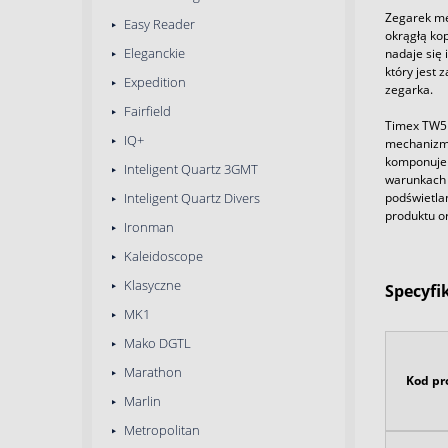
Zegarek męs
Easy Reader
okrągłą ko
Eleganckie
nadaje się
który jest 
Expedition
zegarka.
Fairfield
Timex TW5M
IQ+
mechanizm 
komponuje 
Inteligent Quartz 3GMT
warunkach 
podświetla
Inteligent Quartz Divers
produktu or
Ironman
Kaleidoscope
Klasyczne
Specyfi
MK1
Mako DGTL
Marathon
Kod pr
Marlin
Metropolitan