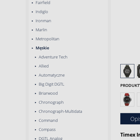
Fairfield
Indiglo
Ironman
Marlin
Metropolitan
Męskie
Adventure Tech
Allied
Automatyczne
Big Digit DGTL
PRODUKTY 
Briarwood
Chronograph
Chronograph-Multidata
Opi
Command
Compass
Timex
I
DGTL Analog