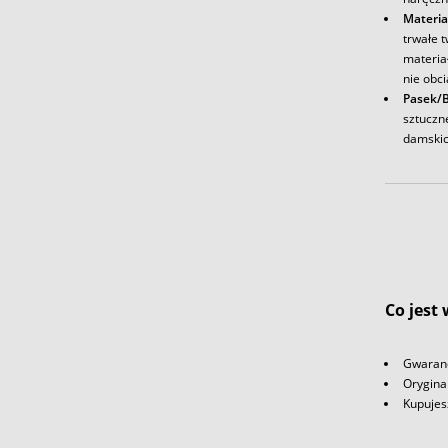
Materia
trwałe 
materia
nie obc
Pasek/
sztuczn
damskic
Co jest
Gwaranc
Orygina
Kupujes