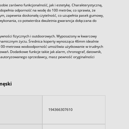
bie zarówno funkcjonalność, jak i estetykę. Charakterystyczną,
dopełnia odporność na wodę do 100 metrów, co sprawia, że
wym, zapewnia doskonałą czytelność, co uzupełnia pasek gumowy,
i wykonania, co potwierdza dwuletnia gwarancja dołączana do
tywności fizycznych i outdoorowych. Wyposażony w kwarcowy
dynamicznym życiu. Średnica koperty wynosząca 46mm idealnie
o 100-metrowa wodoodporność umożliwia użytkowanie w trudnych
ań. Dodatkowe funkcje takie jak alarm, chronograf, datownik,
 u autoryzowanego sprzedawcy, masz pewność oryginalności
męski
194366307610