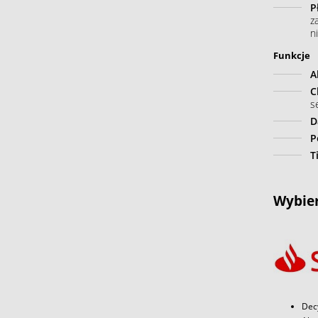
P
z
n
Funkcje
A
C
s
D
P
T
Wybier
Dec