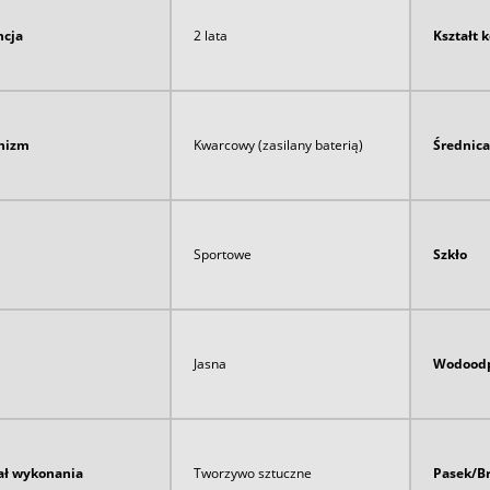
cja
2 lata
Kształt 
nizm
Kwarcowy (zasilany baterią)
Średnica
Sportowe
Szkło
Jasna
Wodoodp
ał wykonania
Tworzywo sztuczne
Pasek/B