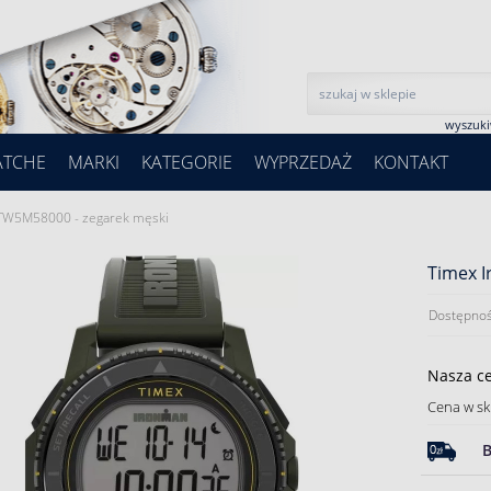
wyszuk
ATCHE
MARKI
KATEGORIE
WYPRZEDAŻ
KONTAKT
TW5M58000 - zegarek męski
Timex 
Dostępnoś
Nasza c
Cena w sk