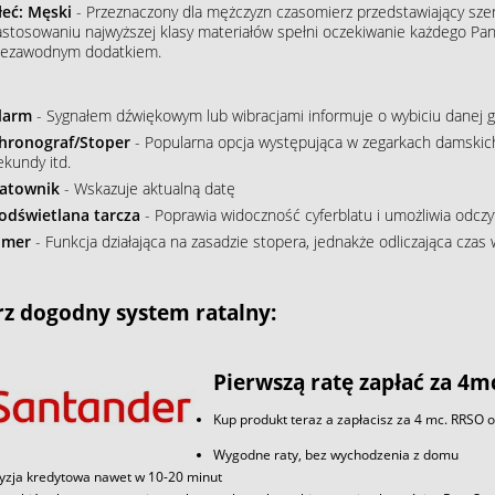
łeć: Męski
- Przeznaczony dla mężczyzn czasomierz przedstawiający szere
astosowaniu najwyższej klasy materiałów spełni oczekiwanie każdego Pana
iezawodnym dodatkiem.
larm
- Sygnałem dźwiękowym lub wibracjami informuje o wybiciu danej g
hronograf/Stoper
- Popularna opcja występująca w zegarkach damskich
ekundy itd.
atownik
- Wskazuje aktualną datę
odświetlana tarcza
- Poprawia widoczność cyferblatu i umożliwia odczy
imer
- Funkcja działająca na zasadzie stopera, jednakże odliczająca czas
z dogodny system ratalny:
Pierwszą ratę zapłać za 4m
Kup produkt teraz a zapłacisz za 4 mc. RRSO 
Wygodne raty, bez wychodzenia z domu
yzja kredytowa nawet w 10-20 minut