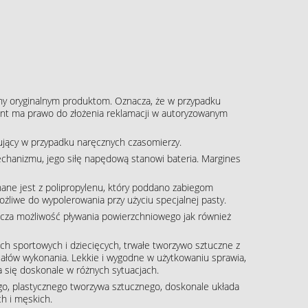
ny oryginalnym produktom. Oznacza, że w przypadku
klient ma prawo do złożenia reklamacji w autoryzowanym
pujący w przypadku naręcznych czasomierzy.
echanizmu, jego siłę napędową stanowi bateria. Margines
ane jest z polipropylenu, który poddano zabiegom
ożliwe do wypolerowania przy użyciu specjalnej pasty.
cza możliwość pływania powierzchniowego jak również
h sportowych i dziecięcych, trwałe tworzywo sztuczne z
iałów wykonania. Lekkie i wygodne w użytkowaniu sprawia,
 się doskonale w różnych sytuacjach.
o, plastycznego tworzywa sztucznego, doskonale układa
h i męskich.