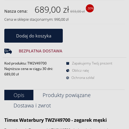
689,00 zł
-30%
Nasza cena:
693,00 zł
Cena w sklepie stacjonarnym: 990,00 zł
Dodaj do koszyka
BEZPŁATNA DOSTAWA
Kod produktu: TW2V49700
Zapakujemy Twój prezent
Najniższa cena w ciągu 30 dni:
Oblicz ratę
689,00 zł
Ochrona szkła!
Opis
Produkty powiązane
Dostawa i zwrot
Timex
Waterbury TW2V49700 -
zegarek
męski