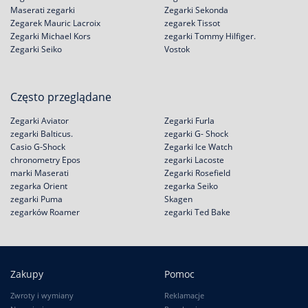
Maserati zegarki
Zegarki Sekonda
Zegarek Mauric Lacroix
zegarek Tissot
Zegarki Michael Kors
zegarki Tommy Hilfiger.
Zegarki Seiko
Vostok
Często przeglądane
Zegarki Aviator
Zegarki Furla
zegarki Balticus.
zegarki G- Shock
Casio G-Shock
Zegarki Ice Watch
chronometry Epos
zegarki Lacoste
marki Maserati
Zegarki Rosefield
zegarka Orient
zegarka Seiko
zegarki Puma
Skagen
zegarków Roamer
zegarki Ted Bake
Zakupy
Pomoc
Zwroty i wymiany
Reklamacje