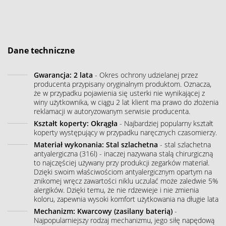
Dane techniczne
Gwarancja: 2 lata
- Okres ochrony udzielanej przez
producenta przypisany oryginalnym produktom. Oznacza,
że w przypadku pojawienia się usterki nie wynikającej z
winy użytkownika, w ciągu 2 lat klient ma prawo do złożenia
reklamacji w autoryzowanym serwisie producenta.
Kształt koperty: Okrągła
- Najbardziej popularny kształt
koperty występujący w przypadku naręcznych czasomierzy.
Materiał wykonania: Stal szlachetna
- stal szlachetna
antyalergiczna (316l) - inaczej nazywana stalą chirurgiczną
to najczęściej używany przy produkcji zegarków materiał.
Dzięki swoim właściwościom antyalergicznym opartym na
znikomej wręcz zawartości niklu uczulać może zaledwie 5%
alergików. Dzięki temu, że nie rdzewieje i nie zmienia
koloru, zapewnia wysoki komfort użytkowania na długie lata
Mechanizm: Kwarcowy (zasilany baterią)
-
Najpopularniejszy rodzaj mechanizmu, jego siłę napędową