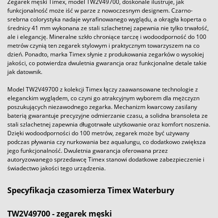
Zegarek męski Timex, model TW2V49700, doskonale ilustruje, jak
funkcjonalność może iść w parze z nowoczesnym designem. Czarno-
srebrna colorystyka nadaje wyrafinowanego wyglądu, a okrągła koperta o
średnicy 41 mm wykonana ze stali szlachetnej zapewnia nie tylko trwałość,
ale i elegancję. Mineralne szkło chroniące tarczę i wodoodporność do 100
metrów czynią ten zegarek stylowym i praktycznym towarzyszem na co
dzień. Ponadto, marka Timex słynie z produkowania zegarków o wysokiej
jakości, co potwierdza dwuletnia gwarancja oraz funkcjonalne detale takie
jak datownik.
Model TW2V49700 z kolekcji Timex łączy zaawansowane technologie z
eleganckim wyglądem, co czyni go atrakcyjnym wyborem dla mężczyzn
poszukujących niezawodnego zegarka. Mechanizm kwarcowy zasilany
baterią gwarantuje precyzyjne odmierzanie czasu, a solidna bransoleta ze
stali szlachetnej zapewnia długotrwałe użytkowanie oraz komfort noszenia.
Dzięki wodoodporności do 100 metrów, zegarek może być używany
podczas pływania czy nurkowania bez aqualungu, co dodatkowo zwiększa
jego funkcjonalność. Dwuletnia gwarancja oferowana przez
autoryzowanego sprzedawcę Timex stanowi dodatkowe zabezpieczenie i
świadectwo jakości tego urządzenia.
Specyfikacja czasomierza Timex Waterbury
TW2V49700 - zegarek męski