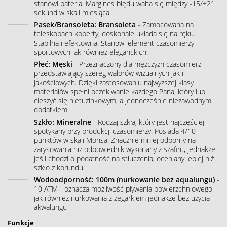
stanowi bateria. Margines błędu waha się między -15/+21
sekund w skali miesiąca.
Pasek/Bransoleta: Bransoleta
- Zamocowana na
teleskopach koperty, doskonale układa się na ręku.
Stabilna i efektowna. Stanowi element czasomierzy
sportowych jak również eleganckich.
Płeć: Męski
- Przeznaczony dla mężczyzn czasomierz
przedstawiający szereg walorów wizualnych jak i
jakościowych. Dzięki zastosowaniu najwyższej klasy
materiałów spełni oczekiwanie każdego Pana, który lubi
cieszyć się nietuzinkowym, a jednocześnie niezawodnym
dodatkiem.
Szkło: Mineralne
- Rodzaj szkła, który jest najczęściej
spotykany przy produkcji czasomierzy. Posiada 4/10
punktów w skali Mohsa. Znacznie mniej odporny na
zarysowania niż odpowiednik wykonany z szafiru, jednakże
jeśli chodzi o podatność na stłuczenia, oceniany lepiej niż
szkło z korundu.
Wodoodporność: 100m (nurkowanie bez aqualungu)
-
10 ATM - oznacza możliwość pływania powierzchniowego
jak również nurkowania z zegarkiem jednakże bez użycia
akwalungu
Funkcje