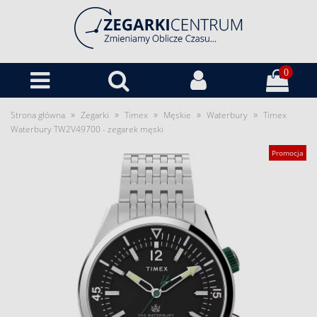
0
»
»
»
»
»
Strona główna
Zegarki
Timex
Męskie
Waterbury
Timex
Waterbury TW2V49700 - zegarek męski
Promocja