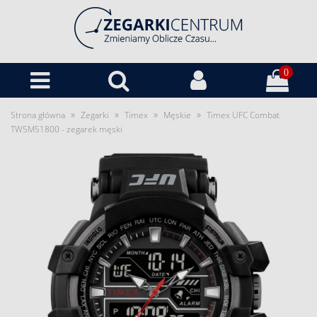
0
»
»
»
»
Strona główna
Zegarki
Timex
Męskie
Timex UFC Combat
TW5M51800 - zegarek męski