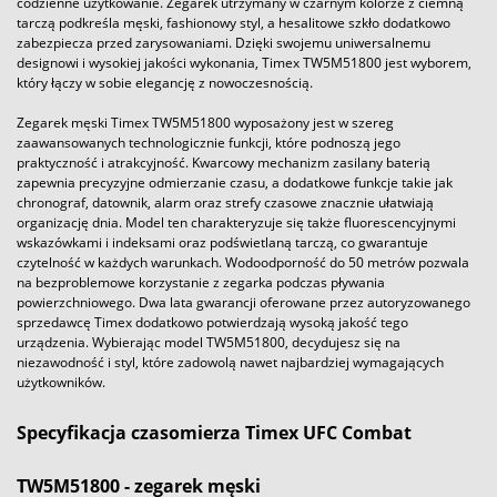
codzienne użytkowanie. Zegarek utrzymany w czarnym kolorze z ciemną
tarczą podkreśla męski, fashionowy styl, a hesalitowe szkło dodatkowo
zabezpiecza przed zarysowaniami. Dzięki swojemu uniwersalnemu
designowi i wysokiej jakości wykonania, Timex TW5M51800 jest wyborem,
który łączy w sobie elegancję z nowoczesnością.
Zegarek męski Timex TW5M51800 wyposażony jest w szereg
zaawansowanych technologicznie funkcji, które podnoszą jego
praktyczność i atrakcyjność. Kwarcowy mechanizm zasilany baterią
zapewnia precyzyjne odmierzanie czasu, a dodatkowe funkcje takie jak
chronograf, datownik, alarm oraz strefy czasowe znacznie ułatwiają
organizację dnia. Model ten charakteryzuje się także fluorescencyjnymi
wskazówkami i indeksami oraz podświetlaną tarczą, co gwarantuje
czytelność w każdych warunkach. Wodoodporność do 50 metrów pozwala
na bezproblemowe korzystanie z zegarka podczas pływania
powierzchniowego. Dwa lata gwarancji oferowane przez autoryzowanego
sprzedawcę Timex dodatkowo potwierdzają wysoką jakość tego
urządzenia. Wybierając model TW5M51800, decydujesz się na
niezawodność i styl, które zadowolą nawet najbardziej wymagających
użytkowników.
Specyfikacja czasomierza Timex UFC Combat
TW5M51800 - zegarek męski