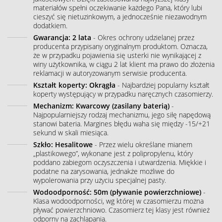
materiałów spełni oczekiwanie każdego Pana, który lubi
cieszyć się nietuzinkowym, a jednocześnie niezawodnym
dodatkiem.
Gwarancja: 2 lata
- Okres ochrony udzielanej przez
producenta przypisany oryginalnym produktom. Oznacza,
że w przypadku pojawienia się usterki nie wynikającej z
winy użytkownika, w ciągu 2 lat klient ma prawo do złożenia
reklamacji w autoryzowanym serwisie producenta.
Kształt koperty: Okrągła
- Najbardziej popularny kształt
koperty występujący w przypadku naręcznych czasomierzy.
Mechanizm: Kwarcowy (zasilany baterią)
-
Najpopularniejszy rodzaj mechanizmu, jego siłę napędową
stanowi bateria. Margines błędu waha się między -15/+21
sekund w skali miesiąca.
Szkło: Hesalitowe
- Przez wielu określane mianem
„plastikowego”, wykonane jest z polipropylenu, który
poddano zabiegom oczyszczenia i utwardzenia. Miękkie i
podatne na zarysowania, jednakże możliwe do
wypolerowania przy użyciu specjalnej pasty.
Wodoodporność: 50m (pływanie powierzchniowe)
-
Klasa wodoodporności, wg której w czasomierzu można
pływać powierzchniowo. Czasomierz tej klasy jest również
odporny na zachlapania.