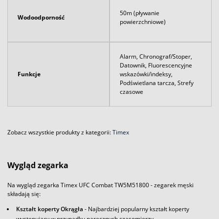
50m (pływanie
Wodoodporność
powierzchniowe)
Alarm, Chronograf/Stoper,
Datownik, Fluorescencyjne
Funkcje
wskazówki/indeksy,
Podświetlana tarcza, Strefy
czasowe
Zobacz wszystkie produkty z kategorii:
Timex
Wygląd zegarka
Na wygląd zegarka Timex UFC Combat TW5M51800 - zegarek męski
składają się:
Kształt koperty Okrągła
- Najbardziej popularny kształt koperty
występujący w przypadku naręcznych czasomierzy.