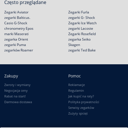
Często przeglądane
Zegarki Aviator
Zegarki Furla
zegarki Balticus.
zegarki G- Shock
Casio G-Shock
Zegarki Ice Watch
chronometry Epos
zegarki Lacoste
marki Maserati
Zegarki Rosefield
zegarka Orient
zegarka Seiko
zegarki Puma
Skagen
zegarków Roamer
zegarki Ted Bake
Zakupy
Pomoc
Zwroty i wymiany
Reklamacje
Negocjacja ceny
Regulamin
Rabat na start!
Jak kupić na raty?
Darmowa dostawa
Polityka prywatności
Serwisy zegarków
Zużyty sprzęt