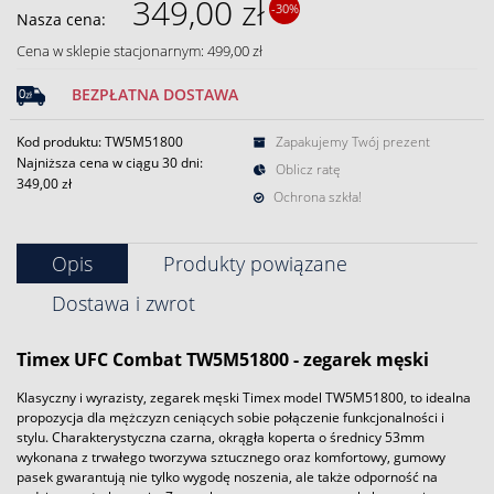
349,00 zł
-30%
Nasza cena:
Cena w sklepie stacjonarnym: 499,00 zł
BEZPŁATNA DOSTAWA
Kod produktu: TW5M51800
Zapakujemy Twój prezent
Najniższa cena w ciągu 30 dni:
Oblicz ratę
349,00 zł
Ochrona szkła!
Opis
Produkty powiązane
Dostawa i zwrot
Timex UFC Combat TW5M51800 - zegarek męski
Klasyczny i wyrazisty, zegarek męski Timex model TW5M51800, to idealna
propozycja dla mężczyzn ceniących sobie połączenie funkcjonalności i
stylu. Charakterystyczna czarna, okrągła koperta o średnicy 53mm
wykonana z trwałego tworzywa sztucznego oraz komfortowy, gumowy
pasek gwarantują nie tylko wygodę noszenia, ale także odporność na