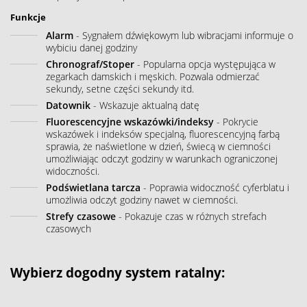
Funkcje
Alarm
- Sygnałem dźwiękowym lub wibracjami informuje o
wybiciu danej godziny
Chronograf/Stoper
- Popularna opcja występująca w
zegarkach damskich i męskich. Pozwala odmierzać
sekundy, setne części sekundy itd.
Datownik
- Wskazuje aktualną datę
Fluorescencyjne wskazówki/indeksy
- Pokrycie
wskazówek i indeksów specjalną, fluorescencyjną farbą
sprawia, że naświetlone w dzień, świecą w ciemności
umożliwiając odczyt godziny w warunkach ograniczonej
widoczności.
Podświetlana tarcza
- Poprawia widoczność cyferblatu i
umożliwia odczyt godziny nawet w ciemności.
Strefy czasowe
- Pokazuje czas w różnych strefach
czasowych
Wybierz dogodny system ratalny: