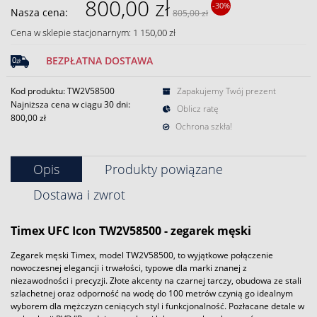
800,00 zł
-30%
Nasza cena:
805,00 zł
Cena w sklepie stacjonarnym: 1 150,00 zł
BEZPŁATNA DOSTAWA
Kod produktu: TW2V58500
Zapakujemy Twój prezent
Najniższa cena w ciągu 30 dni:
Oblicz ratę
800,00 zł
Ochrona szkła!
Opis
Produkty powiązane
Dostawa i zwrot
Timex UFC Icon TW2V58500 - zegarek męski
Zegarek męski Timex, model TW2V58500, to wyjątkowe połączenie
nowoczesnej elegancji i trwałości, typowe dla marki znanej z
niezawodności i precyzji. Złote akcenty na czarnej tarczy, obudowa ze stali
szlachetnej oraz odporność na wodę do 100 metrów czynią go idealnym
wyborem dla mężczyzn ceniących styl i funkcjonalność. Pozłacane detale w