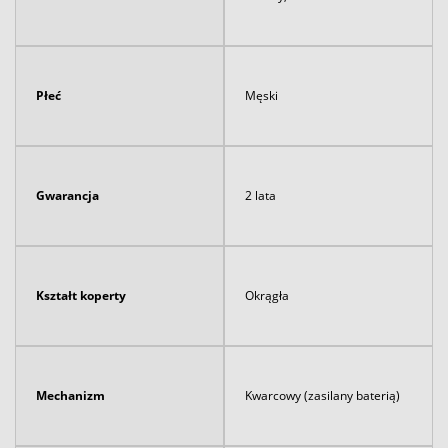
Płeć
Męski
Gwarancja
2 lata
Kształt koperty
Okrągła
Mechanizm
Kwarcowy (zasilany baterią)