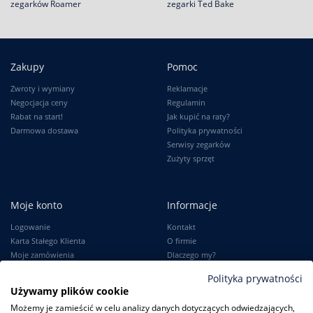
zegarków Roamer
zegarki Ted Bake
Zakupy
Pomoc
Zwroty i wymiany
Reklamacje
Negocjacja ceny
Regulamin
Rabat na start!
Jak kupić na raty?
Darmowa dostawa
Polityka prywatności
Serwisy zegarków
Zużyty sprzęt
Moje konto
Informacje
Logowanie
Kontakt
Karta Stałego Klienta
O firmie
Moje zamówienia
Dlaczego my?
Ustawienia konta
Blog
Polityka prywatności
Słownik
Używamy plików cookie
Leksykon zegarków
Możemy je zamieścić w celu analizy danych dotyczących odwiedzających,