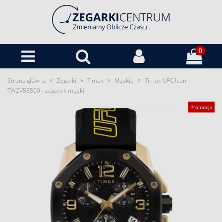
0
»
»
»
»
Strona główna
Zegarki
Timex
Męskie
Timex UFC Icon
TW2V58500 - zegarek męski
Promocja