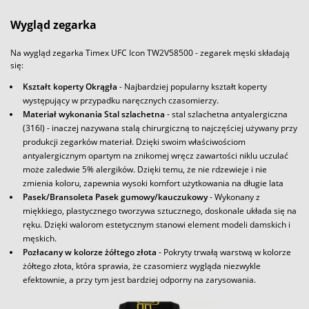
Wygląd zegarka
Na wygląd zegarka Timex UFC Icon TW2V58500 - zegarek męski składają
się:
Kształt koperty Okrągła
- Najbardziej popularny kształt koperty
występujący w przypadku naręcznych czasomierzy.
Materiał wykonania Stal szlachetna
- stal szlachetna antyalergiczna
(316l) - inaczej nazywana stalą chirurgiczną to najczęściej używany przy
produkcji zegarków materiał. Dzięki swoim właściwościom
antyalergicznym opartym na znikomej wręcz zawartości niklu uczulać
może zaledwie 5% alergików. Dzięki temu, że nie rdzewieje i nie
zmienia koloru, zapewnia wysoki komfort użytkowania na długie lata
Pasek/Bransoleta Pasek gumowy/kauczukowy
- Wykonany z
miękkiego, plastycznego tworzywa sztucznego, doskonale układa się na
ręku. Dzięki walorom estetycznym stanowi element modeli damskich i
męskich.
Pozłacany w kolorze żółtego złota
- Pokryty trwałą warstwą w kolorze
żółtego złota, która sprawia, że czasomierz wygląda niezwykle
efektownie, a przy tym jest bardziej odporny na zarysowania.