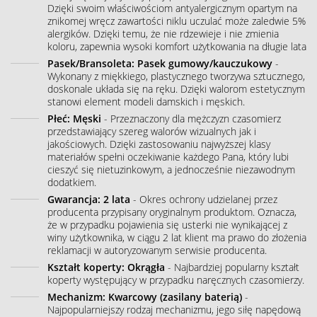
Dzięki swoim właściwościom antyalergicznym opartym na
znikomej wręcz zawartości niklu uczulać może zaledwie 5%
alergików. Dzięki temu, że nie rdzewieje i nie zmienia
koloru, zapewnia wysoki komfort użytkowania na długie lata
Pasek/Bransoleta: Pasek gumowy/kauczukowy
-
Wykonany z miękkiego, plastycznego tworzywa sztucznego,
doskonale układa się na ręku. Dzięki walorom estetycznym
stanowi element modeli damskich i męskich.
Płeć: Męski
- Przeznaczony dla mężczyzn czasomierz
przedstawiający szereg walorów wizualnych jak i
jakościowych. Dzięki zastosowaniu najwyższej klasy
materiałów spełni oczekiwanie każdego Pana, który lubi
cieszyć się nietuzinkowym, a jednocześnie niezawodnym
dodatkiem.
Gwarancja: 2 lata
- Okres ochrony udzielanej przez
producenta przypisany oryginalnym produktom. Oznacza,
że w przypadku pojawienia się usterki nie wynikającej z
winy użytkownika, w ciągu 2 lat klient ma prawo do złożenia
reklamacji w autoryzowanym serwisie producenta.
Kształt koperty: Okrągła
- Najbardziej popularny kształt
koperty występujący w przypadku naręcznych czasomierzy.
Mechanizm: Kwarcowy (zasilany baterią)
-
Najpopularniejszy rodzaj mechanizmu, jego siłę napędową