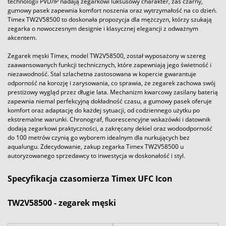
technologii PVD/IP nadają zegarkowi luksusowy charakter, zaś czarny,
gumowy pasek zapewnia komfort noszenia oraz wytrzymałość na co dzień.
Timex TW2V58500 to doskonała propozycja dla mężczyzn, którzy szukają
zegarka o nowoczesnym designie i klasycznej elegancji z odważnym
akcentem.
Zegarek męski Timex, model TW2V58500, został wyposażony w szereg
zaawansowanych funkcji technicznych, które zapewniają jego świetność i
niezawodność. Stal szlachetna zastosowana w kopercie gwarantuje
odporność na korozję i zarysowania, co sprawia, że zegarek zachowa swój
prestiżowy wygląd przez długie lata. Mechanizm kwarcowy zasilany baterią
zapewnia niemal perfekcyjną dokładność czasu, a gumowy pasek oferuje
komfort oraz adaptację do każdej sytuacji, od codziennego użytku po
ekstremalne warunki. Chronograf, fluorescencyjne wskazówki i datownik
dodają zegarkowi praktyczności, a zakręcany dekiel oraz wodoodporność
do 100 metrów czynią go wyborem idealnym dla nurkujących bez
aqualungu. Zdecydowanie, zakup zegarka Timex TW2V58500 u
autoryzowanego sprzedawcy to inwestycja w doskonałość i styl.
Specyfikacja czasomierza Timex UFC Icon
TW2V58500 - zegarek męski