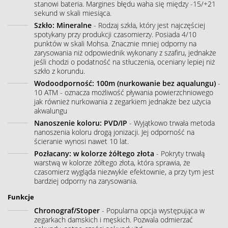
stanowi bateria. Margines błędu waha się między -15/+21
sekund w skali miesiąca.
Szkło: Mineralne
- Rodzaj szkła, który jest najczęściej
spotykany przy produkcji czasomierzy. Posiada 4/10
punktów w skali Mohsa. Znacznie mniej odporny na
zarysowania niż odpowiednik wykonany z szafiru, jednakże
jeśli chodzi o podatność na stłuczenia, oceniany lepiej niż
szkło z korundu.
Wodoodporność: 100m (nurkowanie bez aqualungu)
-
10 ATM - oznacza możliwość pływania powierzchniowego
jak również nurkowania z zegarkiem jednakże bez użycia
akwalungu
Nanoszenie koloru: PVD/IP
- Wyjątkowo trwała metoda
nanoszenia koloru drogą jonizacji. Jej odporność na
ścieranie wynosi nawet 10 lat.
Pozłacany: w kolorze żółtego złota
- Pokryty trwałą
warstwą w kolorze żółtego złota, która sprawia, że
czasomierz wygląda niezwykle efektownie, a przy tym jest
bardziej odporny na zarysowania.
Funkcje
Chronograf/Stoper
- Popularna opcja występująca w
zegarkach damskich i męskich. Pozwala odmierzać