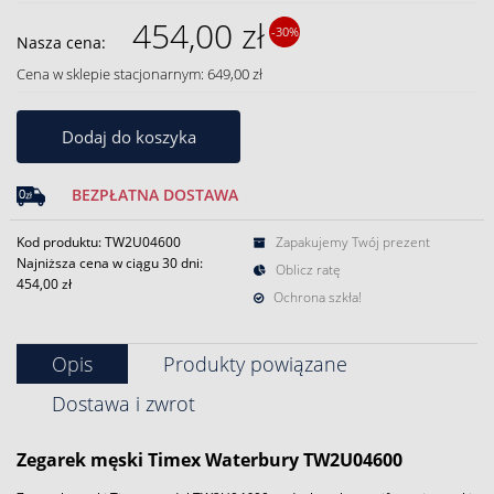
454,00 zł
-30%
Nasza cena:
Cena w sklepie stacjonarnym: 649,00 zł
Dodaj do koszyka
BEZPŁATNA DOSTAWA
Kod produktu: TW2U04600
Zapakujemy Twój prezent
Najniższa cena w ciągu 30 dni:
Oblicz ratę
454,00 zł
Ochrona szkła!
Opis
Produkty powiązane
Dostawa i zwrot
Zegarek
męski
Timex
Waterbury TW2U04600