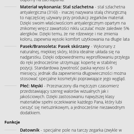
Materiał wykonania: Stal szlachetna
- stal szlachetna
antyalergiczna (316l) - inaczej nazywana stalą chirurgiczną
to najczęściej używany przy produkcji zegarków materiał.
Dzięki swoim właściwościom antyalergicznym opartym na
znikomej wręcz zawartości niklu uczulać może zaledwie 5%
alergików. Dzięki temu, że nie rdzewieje i nie zmienia
koloru, zapewnia wysoki komfort użytkowania na długie lata
Pasek/Bransoleta: Pasek skórzany
- Wykonany z
naturalnej, miękkiej skóry, która idealnie układa się na
nadgarstku. Dzięki odpowiedniemu wyprofilowaniu przylega
do ręki jednocześnie utrzymując kopertę w stabilnej
pozycji. Standardowa żywotność paska wynosi 6-9
miesięcy, jednak dla zapewnienia długowieczności można
stosować specjalne kosmetyki poprawiające jego wygląd.
Płeć: Męski
- Przeznaczony dla mężczyzn czasomierz
przedstawiający szereg walorów wizualnych jak i
jakościowych. Dzięki zastosowaniu najwyższej klasy
materiałów spełni oczekiwanie każdego Pana, który lubi
cieszyć się nietuzinkowym, a jednocześnie niezawodnym
dodatkiem.
Funkcje
Datownik
- specjalne pole na tarczy zegarka (zwykle w