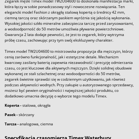
Zegarek męski Timex model TW2U04600 to doskonała manifestacja marki,
która łączy w sobie ponadczasowy styl i nowoczesne rozwiązania. Ten
elegancki model Fashion z okrągłą stalową kopertą o średnicy 42 mm,
ciemną tarczą oraz skórzanym paskiem wyróżnia się jakością wykonania.
Wysokiej jakości szkło mineralne zabezpiecza tarczę przed zarysowaniami,
a wodoodporność do 50 metrów umożliwia pływanie powierzchniowe.
Gwarancja 2 lata dodaje pewności, że jest to zegarek, który wytrzyma
próbę czasu, zachowując przy tym swój ekskluzywny charakter.
Timex model TW2U04600 to mistrzowska propozycja dla mężczyzn, którzy
cenią zarówno funkcjonalność, jak i estetyczne detale. Mechanizm
kwarcowy zasilany baterią zapewnia niezawodność i precyzję odmierzania
czasu, co jest kluczowe dla aktywnych mężczyzn. Dzięki solidnej obudowie
wykonanej ze stali szlachetnej oraz wodoodporności do 50 metrów,
zegarek świetnie sprawdzi się w codziennym użytkowaniu, jak również
podczas aktywności wodnych. Przy zakupie u autoryzowanego sprzedawcy,
możesz być pewien oryginalności i najwyższej jakości produktu, co
dodatkowo umacnia decyzję o wyborze tego modelu Timex.
Koperta -
stalowa, okrągła
Pasek
-
skórzany
Tarcza -
analogowa, ciemna
Specyfikacja czasomierza Timex Waterbury