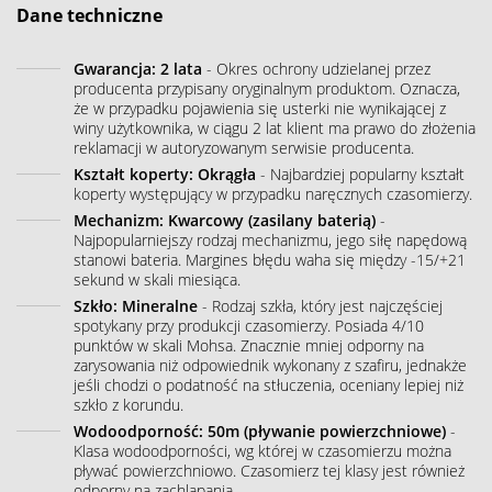
Dane techniczne
Gwarancja: 2 lata
- Okres ochrony udzielanej przez
producenta przypisany oryginalnym produktom. Oznacza,
że w przypadku pojawienia się usterki nie wynikającej z
winy użytkownika, w ciągu 2 lat klient ma prawo do złożenia
reklamacji w autoryzowanym serwisie producenta.
Kształt koperty: Okrągła
- Najbardziej popularny kształt
koperty występujący w przypadku naręcznych czasomierzy.
Mechanizm: Kwarcowy (zasilany baterią)
-
Najpopularniejszy rodzaj mechanizmu, jego siłę napędową
stanowi bateria. Margines błędu waha się między -15/+21
sekund w skali miesiąca.
Szkło: Mineralne
- Rodzaj szkła, który jest najczęściej
spotykany przy produkcji czasomierzy. Posiada 4/10
punktów w skali Mohsa. Znacznie mniej odporny na
zarysowania niż odpowiednik wykonany z szafiru, jednakże
jeśli chodzi o podatność na stłuczenia, oceniany lepiej niż
szkło z korundu.
Wodoodporność: 50m (pływanie powierzchniowe)
-
Klasa wodoodporności, wg której w czasomierzu można
pływać powierzchniowo. Czasomierz tej klasy jest również
odporny na zachlapania.