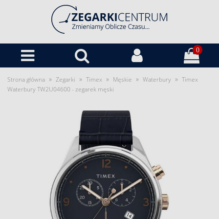
0
»
»
»
»
»
Strona główna
Zegarki
Timex
Męskie
Waterbury
Timex
Waterbury TW2U04600 - zegarek męski