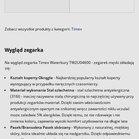
Zobacz wszystkie produkty z kategorii:
Timex
Wygląd zegarka
Na wygląd zegarka Timex Waterbury TW2U04600 - zegarek męski składają
się:
Kształt koperty Okrągła
- Najbardziej popularny kształt koperty
występujący w przypadku naręcznych czasomierzy.
Materiał wykonania Stal szlachetna
- stal szlachetna antyalergiczna
(316l) - inaczej nazywana stalą chirurgiczną to najczęściej używany przy
produkcji zegarków materiał. Dzięki swoim właściwościom
antyalergicznym opartym na znikomej wręcz zawartości niklu uczulać
może zaledwie 5% alergików. Dzięki temu, że nie rdzewieje i nie
zmienia koloru, zapewnia wysoki komfort użytkowania na długie lata
Pasek/Bransoleta Pasek skórzany
- Wykonany z naturalnej, miękkiej
skóry, która idealnie układa się na nadgarstku. Dzięki odpowiedniemu