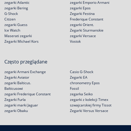
zegarki Atlantic
zegarki Emporio Armani
zegarki Bering
zegarki Epos
G-Shock
Zegarki Festina
Citizen
Frederique Constant
zegarki Guess
zegarki Orient.
Ice Watch
Zegarki Sturmanskie
Maserati zegarki
zegarki Versace
Zegarki Michael Kors
Vostok
Często przeglądane
zegarki Armani Exchange
Casio G-Shock
Zegarki Aviator
Zegarki EA
zegarki Balticus.
chronometry Epos
Balticusowi
Fossil
zegarki Frederique Constant
zegarka Seiko
Zegarki Furla
zegarki z kolekcji Timex
zegarki marki Jaguar
szwajcarskiej firmy Tissot
zegarki Obaku
Zegarki Versus Versace