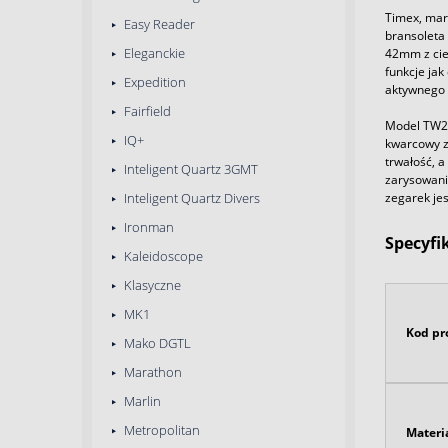
Timex, mar
Easy Reader
bransoleta 
Eleganckie
42mm z cie
funkcje jak
Expedition
aktywnego 
Fairfield
Model TW2W
IQ+
kwarcowy za
trwałość, 
Inteligent Quartz 3GMT
zarysowani
zegarek jes
Inteligent Quartz Divers
Ironman
Specyfi
Kaleidoscope
Klasyczne
MK1
Kod pr
Mako DGTL
Marathon
Marlin
Metropolitan
Materi