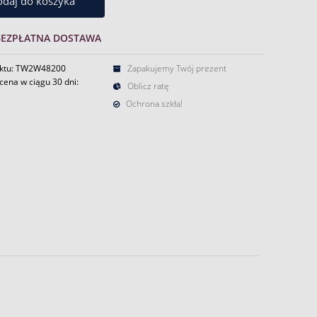
daj do koszyka
BEZPŁATNA DOSTAWA
uktu: TW2W48200
Zapakujemy Twój prezent
cena w ciągu 30 dni:
Oblicz ratę
Ochrona szkła!