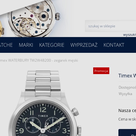
wyszuk
ATCHE
MARKI
KATEGORIE
WYPRZEDAŻ
KONTAKT
imex WATERBURY TW2W48200 - zegarek męski
Promocja
Timex 
Dostępnoś
Wysyłka
Nasza c
Cena w sk