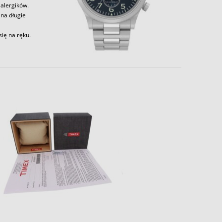
alergików.
 na długie
ię na ręku.