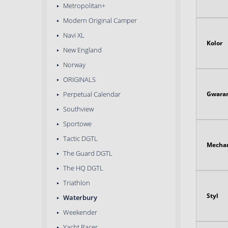
Metropolitan+
Modern Original Camper
Navi XL
Kolor
New England
Norway
ORIGINALS
Gwaran
Perpetual Calendar
Southview
Sportowe
Tactic DGTL
Mecha
The Guard DGTL
The HQ DGTL
Triathlon
Styl
Waterbury
Weekender
Yacht Racer