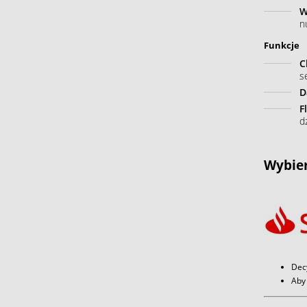
W
n
Funkcje
C
s
D
F
d
Wybier
Dec
Aby 