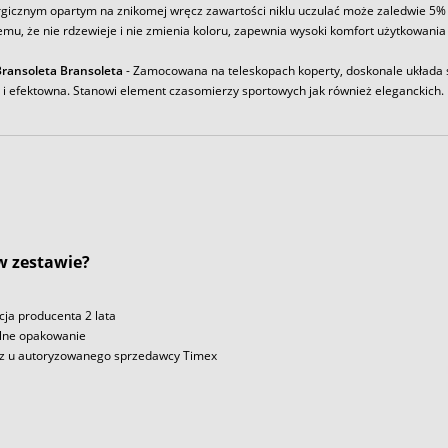
rgicznym opartym na znikomej wręcz zawartości niklu uczulać może zaledwie 5% 
emu, że nie rdzewieje i nie zmienia koloru, zapewnia wysoki komfort użytkowania
ransoleta Bransoleta
- Zamocowana na teleskopach koperty, doskonale układa s
a i efektowna. Stanowi element czasomierzy sportowych jak również eleganckich.
 w zestawie?
ja producenta 2 lata
lne opakowanie
z u autoryzowanego sprzedawcy Timex