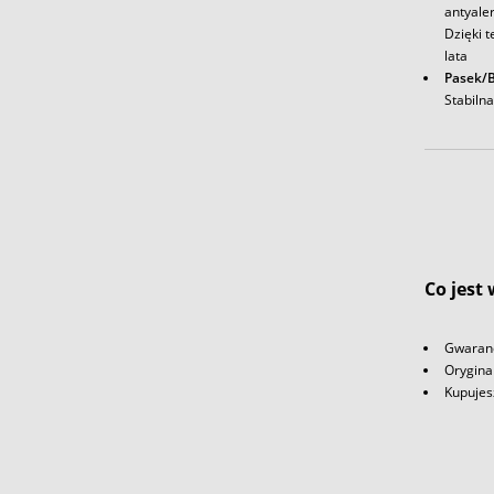
antyale
Dzięki t
lata
Pasek/B
Stabiln
Co jest
Gwaranc
Orygina
Kupujes