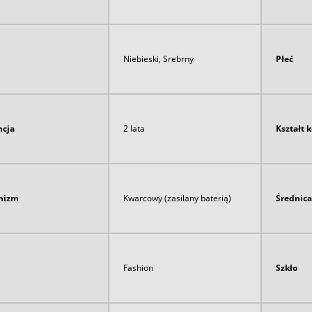
Niebieski, Srebrny
Płeć
cja
2 lata
Kształt 
nizm
Kwarcowy (zasilany baterią)
Średnica
Fashion
Szkło