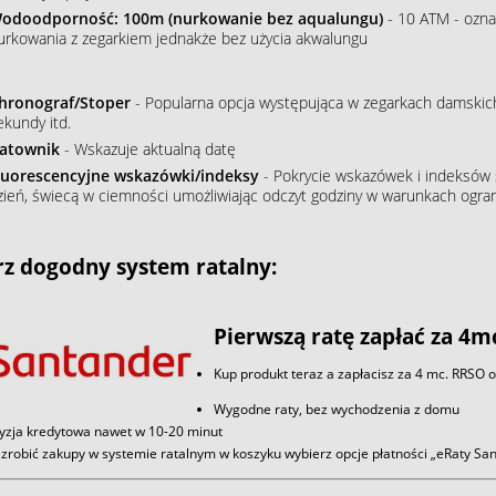
odoodporność: 100m (nurkowanie bez aqualungu)
- 10 ATM - ozna
urkowania z zegarkiem jednakże bez użycia akwalungu
hronograf/Stoper
- Popularna opcja występująca w zegarkach damskich
ekundy itd.
atownik
- Wskazuje aktualną datę
luorescencyjne wskazówki/indeksy
- Pokrycie wskazówek i indeksów s
zień, świecą w ciemności umożliwiając odczyt godziny w warunkach ogran
z dogodny system ratalny:
Pierwszą ratę zapłać za 4m
Kup produkt teraz a zapłacisz za 4 mc. RRSO 
Wygodne raty, bez wychodzenia z domu
yzja kredytowa nawet w 10-20 minut
zrobić zakupy w systemie ratalnym w koszyku wybierz opcje płatności „eRaty S