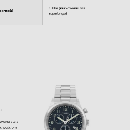
100m (nurkowanie bez
orność
aqualungu)
u
zywana stalą
aściwościom