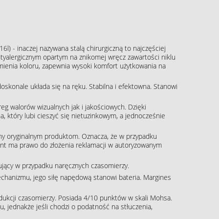
16l) - inaczej nazywana stalą chirurgiczną to najczęściej
tyalergicznym opartym na znikomej wręcz zawartości niklu
zmienia koloru, zapewnia wysoki komfort użytkowania na
skonale układa się na ręku. Stabilna i efektowna. Stanowi
g walorów wizualnych jak i jakościowych. Dzięki
, który lubi cieszyć się nietuzinkowym, a jednocześnie
ny oryginalnym produktom. Oznacza, że w przypadku
klient ma prawo do złożenia reklamacji w autoryzowanym
pujący w przypadku naręcznych czasomierzy.
echanizmu, jego siłę napędową stanowi bateria. Margines
rodukcji czasomierzy. Posiada 4/10 punktów w skali Mohsa.
, jednakże jeśli chodzi o podatność na stłuczenia,