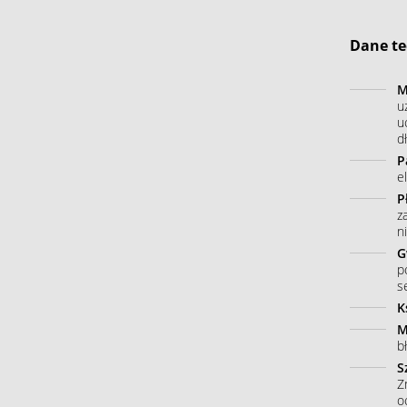
Dane te
M
u
u
dł
P
e
P
z
n
G
p
s
K
M
b
S
Z
o