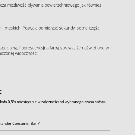
cza możliwość pływania powierzchniowego jak również
 i męskich. Pozwala odmierzać sekundy, setne części
pecjalną, fluorescencyjną farbą sprawia, że naświetlone w
iczonej widoczności.
c
około 0,5% miesięcznie w zależności od wybranego czasu spłaty.
antander Consumer Bank”