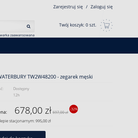
Zarejestruj się
/
Zaloguj się
Twój koszyk:
0
szt.
iwarka zaawansowana
WATERBURY TW2W48200 - zegarek męski
ć:
Dostępny
12h
678,00 zł
-32%
ena:
697,00 zł
lepie stacjonarnym: 995,00 zł