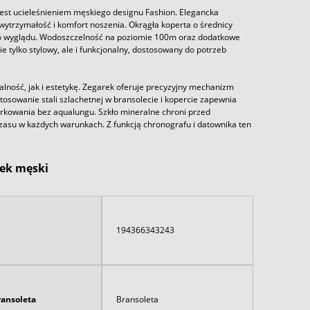
est ucieleśnieniem męskiego designu Fashion. Elegancka
wytrzymałość i komfort noszenia. Okrągła koperta o średnicy
go wyglądu. Wodoszczelność na poziomie 100m oraz dodatkowe
e tylko stylowy, ale i funkcjonalny, dostosowany do potrzeb
ość, jak i estetykę. Zegarek oferuje precyzyjny mechanizm
osowanie stali szlachetnej w bransolecie i kopercie zapewnia
kowania bez aqualungu. Szkło mineralne chroni przed
zasu w każdych warunkach. Z funkcją chronografu i datownika ten
ek męski
194366343243
ransoleta
Bransoleta