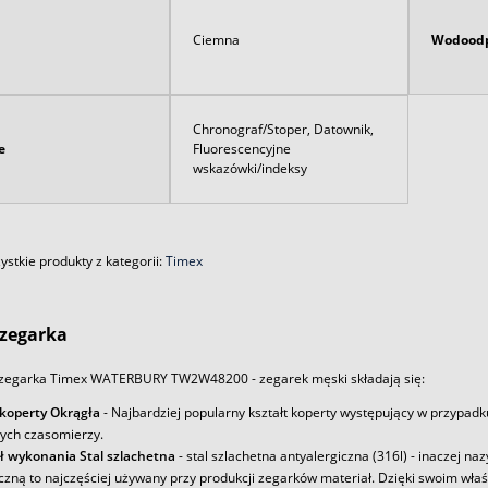
Ciemna
Wodoodp
Chronograf/Stoper, Datownik,
e
Fluorescencyjne
wskazówki/indeksy
stkie produkty z kategorii:
Timex
zegarka
zegarka Timex WATERBURY TW2W48200 - zegarek męski składają się:
 koperty Okrągła
- Najbardziej popularny kształt koperty występujący w przypadk
ych czasomierzy.
ł wykonania Stal szlachetna
- stal szlachetna antyalergiczna (316l) - inaczej na
iczną to najczęściej używany przy produkcji zegarków materiał. Dzięki swoim wł