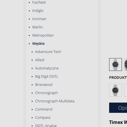
Fairfield
Indiglo
Ironman
Marlin
Metropolitan
Męskie
Adventure Tech
Allied
Automatyczne
Big Digit DGTL
PRODUKTY 
Briarwood
Chronograph
Chronograph-Multidata
Opi
Command
Compass
Timex
W
DGTL Analog