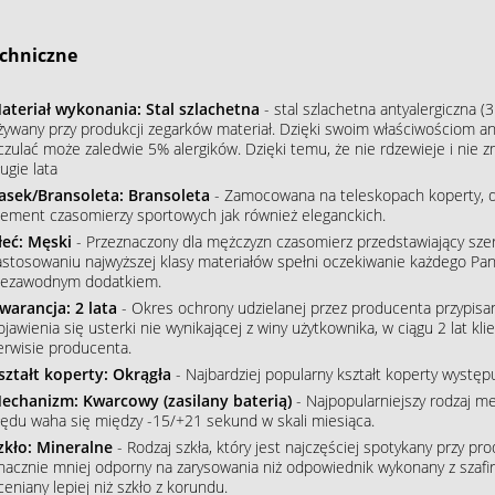
chniczne
ateriał wykonania: Stal szlachetna
- stal szlachetna antyalergiczna (3
żywany przy produkcji zegarków materiał. Dzięki swoim właściwościom an
czulać może zaledwie 5% alergików. Dzięki temu, że nie rdzewieje i nie 
ugie lata
asek/Bransoleta: Bransoleta
- Zamocowana na teleskopach koperty, do
lement czasomierzy sportowych jak również eleganckich.
łeć: Męski
- Przeznaczony dla mężczyzn czasomierz przedstawiający szere
astosowaniu najwyższej klasy materiałów spełni oczekiwanie każdego Pana
iezawodnym dodatkiem.
warancja: 2 lata
- Okres ochrony udzielanej przez producenta przypisa
ojawienia się usterki nie wynikającej z winy użytkownika, w ciągu 2 lat 
erwisie producenta.
ształt koperty: Okrągła
- Najbardziej popularny kształt koperty wystę
echanizm: Kwarcowy (zasilany baterią)
- Najpopularniejszy rodzaj m
łędu waha się między -15/+21 sekund w skali miesiąca.
zkło: Mineralne
- Rodzaj szkła, który jest najczęściej spotykany przy p
nacznie mniej odporny na zarysowania niż odpowiednik wykonany z szafiru
ceniany lepiej niż szkło z korundu.