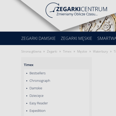
ZEGARKI DAMSKIE
ZEGARKI MĘSKIE
SMARTW
»
»
»
»
»
Strona główna
Zegarki
Timex
Męskie
Waterbury
T
Timex
Bestsellers
Chronograph
Damskie
Dziecięce
Easy Reader
Expedition