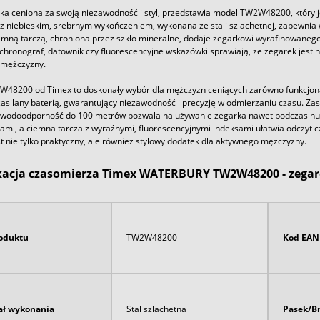
ka ceniona za swoją niezawodność i styl, przedstawia model TW2W48200, który j
z niebieskim, srebrnym wykończeniem, wykonana ze stali szlachetnej, zapewnia 
mną tarczą, chroniona przez szkło mineralne, dodaje zegarkowi wyrafinowane
 chronograf, datownik czy fluorescencyjne wskazówki sprawiają, że zegarek jest ni
mężczyzny.
48200 od Timex to doskonały wybór dla mężczyzn ceniących zarówno funkcjonaln
silany baterią, gwarantujący niezawodność i precyzję w odmierzaniu czasu. Zast
a wodoodporność do 100 metrów pozwala na używanie zegarka nawet podczas nur
ami, a ciemna tarcza z wyraźnymi, fluorescencyjnymi indeksami ułatwia odczyt c
t nie tylko praktyczny, ale również stylowy dodatek dla aktywnego mężczyzny.
kacja czasomierza Timex WATERBURY TW2W48200 - zegar
oduktu
TW2W48200
Kod EAN
ał wykonania
Stal szlachetna
Pasek/B