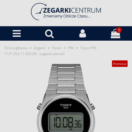
0
»
»
»
»
Strona główna
Zegarki
Tissot
PRX
Tissot PRX
T137.263.11.050.00 - zegarek damski
Promocja