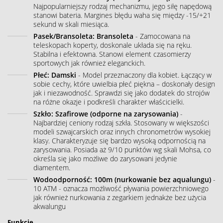
Najpopularniejszy rodzaj mechanizmu, jego siłę napędową
stanowi bateria. Margines błędu waha się między -15/+21
sekund w skali miesiąca.
Pasek/Bransoleta: Bransoleta
- Zamocowana na
teleskopach koperty, doskonale układa się na ręku.
Stabilna i efektowna. Stanowi element czasomierzy
sportowych jak również eleganckich.
Płeć: Damski
- Model przeznaczony dla kobiet. Łączący w
sobie cechy, które uwielbia płeć piękna – doskonały design
jak i niezawodność. Sprawdzi się jako dodatek do strojów
na różne okazje i podkreśli charakter właścicielki.
Szkło: Szafirowe (odporne na zarysowania)
-
Najbardziej ceniony rodzaj szkła. Stosowany w większości
modeli szwajcarskich oraz innych chronometrów wysokiej
klasy. Charakteryzuje się bardzo wysoką odpornością na
zarysowania. Posiada aż 9/10 punktów wg skali Mohsa, co
określa się jako możliwe do zarysowani jedynie
diamentem.
Wodoodporność: 100m (nurkowanie bez aqualungu)
-
10 ATM - oznacza możliwość pływania powierzchniowego
jak również nurkowania z zegarkiem jednakże bez użycia
akwalungu
Funkcje