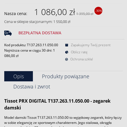
1 086,00 zł
-30%
Nasza cena:
1 395,00 zł
Cena w sklepie stacjonarnym: 1 550,00 zł
BEZPŁATNA DOSTAWA
Kod produktu: T137.263.11.050.00
Zapakujemy Twój prezent
Najniższa cena w ciągu 30 dni:
1
Oblicz ratę
086,00 zł
Ochrona szkła!
Opis
Produkty powiązane
Dostawa i zwrot
Tissot
PRX DIGITAL T137.263.11.050.00 - zegarek
damski
Model damski Tissot T137.263.11.050.00 to wyjątkowy zegarek, który łączy
w sobie elegancję ze sportowym charakterem. Jego stalowa, okrągła