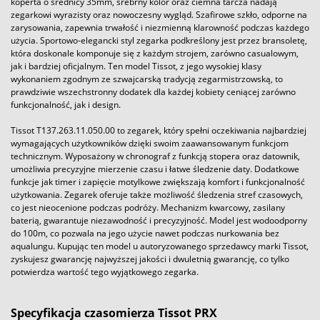
koperta o średnicy 35mm, srebrny kolor oraz ciemna tarcza nadają
zegarkowi wyrazisty oraz nowoczesny wygląd. Szafirowe szkło, odporne na
zarysowania, zapewnia trwałość i niezmienną klarowność podczas każdego
użycia. Sportowo-elegancki styl zegarka podkreślony jest przez bransoletę,
która doskonale komponuje się z każdym strojem, zarówno casualowym,
jak i bardziej oficjalnym. Ten model Tissot, z jego wysokiej klasy
wykonaniem zgodnym ze szwajcarską tradycją zegarmistrzowską, to
prawdziwie wszechstronny dodatek dla każdej kobiety ceniącej zarówno
funkcjonalność, jak i design.
Tissot T137.263.11.050.00 to zegarek, który spełni oczekiwania najbardziej
wymagających użytkowników dzięki swoim zaawansowanym funkcjom
technicznym. Wyposażony w chronograf z funkcją stopera oraz datownik,
umożliwia precyzyjne mierzenie czasu i łatwe śledzenie daty. Dodatkowe
funkcje jak timer i zapięcie motylkowe zwiększają komfort i funkcjonalność
użytkowania. Zegarek oferuje także możliwość śledzenia stref czasowych,
co jest nieocenione podczas podróży. Mechanizm kwarcowy, zasilany
baterią, gwarantuje niezawodność i precyzyjność. Model jest wodoodporny
do 100m, co pozwala na jego użycie nawet podczas nurkowania bez
aqualungu. Kupując ten model u autoryzowanego sprzedawcy marki Tissot,
zyskujesz gwarancję najwyższej jakości i dwuletnią gwarancję, co tylko
potwierdza wartość tego wyjątkowego zegarka.
Specyfikacja czasomierza Tissot PRX