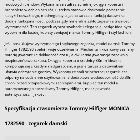
modowych trendów. Wykonana ze stali szlachetnej okrągła koperta i
bransoleta w odcieniach różu i srebra stanowią doskonałe połączenie
klasyki i odważnego, modnego stylu. Jasna tarcza z funkcją datownika
dodaje funkcjonalności, podczas gdy mineralne szkło zapewnia trwałość i
wytrzymałość. Ten zegarek wyraża swobodę i elegancję, będąc idealnym
wyborem dla każdej kobiety ceniącej marca Tommy Hilfiger i styl fashion.
Jeśli poszukujesz wytrzymałego i stylowego zegarka, model damski Tommy
Hilfiger 1782590 spełni Twoje oczekiwania. Mechanizm kwarcowy zasilany
baterią gwarantuje dokładność czasu, a dwuletnia gwarancja zapewnia
bezpieczeństwo zakupu. Okrągła koperta o średnicy 38mm idealnie
komponuje się z każdym nadgarstkiem, a jasna tarcza z datownikiem
ułatwia odczytanie godziny. Wykonany ze stali szlachetnej zegarek jest
odporny na codzienne użytkowanie, a dodatkowa wodoodporność do 30m
chroni przed przypadkowymi zachlapaniami. Kupując ten model u
autoryzowanego sprzedawcy Tommy Hilfiger, masz pewność
autentyczności i jakości.
Specyfikacja czasomierza Tommy Hilfiger MONICA
1782590 - zegarek damski