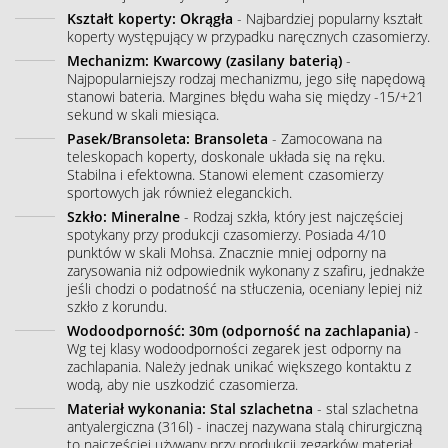
Kształt koperty: Okrągła
- Najbardziej popularny kształt
koperty występujący w przypadku naręcznych czasomierzy.
Mechanizm: Kwarcowy (zasilany baterią)
-
Najpopularniejszy rodzaj mechanizmu, jego siłę napędową
stanowi bateria. Margines błędu waha się między -15/+21
sekund w skali miesiąca.
Pasek/Bransoleta: Bransoleta
- Zamocowana na
teleskopach koperty, doskonale układa się na ręku.
Stabilna i efektowna. Stanowi element czasomierzy
sportowych jak również eleganckich.
Szkło: Mineralne
- Rodzaj szkła, który jest najczęściej
spotykany przy produkcji czasomierzy. Posiada 4/10
punktów w skali Mohsa. Znacznie mniej odporny na
zarysowania niż odpowiednik wykonany z szafiru, jednakże
jeśli chodzi o podatność na stłuczenia, oceniany lepiej niż
szkło z korundu.
Wodoodporność: 30m (odporność na zachlapania)
-
Wg tej klasy wodoodporności zegarek jest odporny na
zachlapania. Należy jednak unikać większego kontaktu z
wodą, aby nie uszkodzić czasomierza.
Materiał wykonania: Stal szlachetna
- stal szlachetna
antyalergiczna (316l) - inaczej nazywana stalą chirurgiczną
to najczęściej używany przy produkcji zegarków materiał.