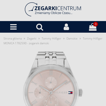
0
»
»
»
»
Strona główna
Zegarki
Tommy Hilfiger
Damskie
Tommy Hilfiger
MONICA 1782590 - zegarek damski