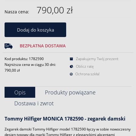
790,00 zł
Nasza cena:
Dodaj do koszyka
BEZPŁATNA DOSTAWA
Kod produktu: 1782590
Zapakujemy Twój prezent
Najniższa cena w ciągu 30 dni:
Oblicz ratę
790,00 zł
Ochrona szkła!
Opis
Produkty powiązane
Dostawa i zwrot
Tommy Hilfiger
MONICA 1782590 -
zegarek
damski
Zegarek damski Tommy Hilfiger model 1782590 łączy w sobie nowoczesny
design typowy dla marki Tommy Hilfiger z eleganckimi akcentami