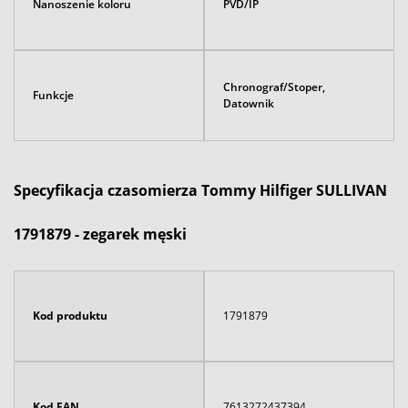
Nanoszenie koloru
PVD/IP
Chronograf/Stoper,
Funkcje
Datownik
Specyfikacja czasomierza Tommy Hilfiger SULLIVAN
1791879 - zegarek męski
Kod produktu
1791879
Kod EAN
7613272437394