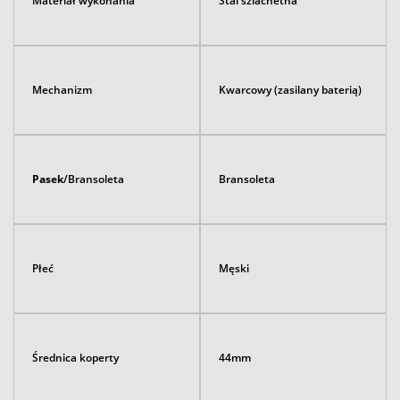
Materiał wykonania
Stal szlachetna
Mechanizm
Kwarcowy (zasilany baterią)
Pasek
/Bransoleta
Bransoleta
Płeć
Męski
Średnica koperty
44mm