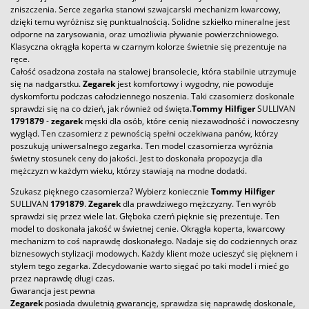
zniszczenia. Serce zegarka stanowi szwajcarski mechanizm kwarcowy,
dzięki temu wyróżnisz się punktualnością. Solidne szkiełko mineralne jest
odporne na zarysowania, oraz umożliwia pływanie powierzchniowego.
Klasyczna okrągła koperta w czarnym kolorze świetnie się prezentuje na
ręce.
Całość osadzona została na stalowej bransolecie, która stabilnie utrzymuje
się na nadgarstku.
Zegarek
jest komfortowy i wygodny, nie powoduje
dyskomfortu podczas całodziennego noszenia. Taki czasomierz doskonale
sprawdzi się na co dzień, jak również od święta.
Tommy Hilfiger
SULLIVAN
1791879
-
zegarek
męski dla osób, które cenią niezawodność i nowoczesny
wygląd. Ten czasomierz z pewnością spełni oczekiwana panów, którzy
poszukują uniwersalnego zegarka. Ten model czasomierza wyróżnia
świetny stosunek ceny do jakości. Jest to doskonała propozycja dla
mężczyzn w każdym wieku, którzy stawiają na modne dodatki.
Szukasz pięknego czasomierza? Wybierz koniecznie
Tommy Hilfiger
SULLIVAN
1791879
.
Zegarek
dla prawdziwego mężczyzny. Ten wyrób
sprawdzi się przez wiele lat. Głęboka czerń pięknie się prezentuje. Ten
model to doskonała jakość w świetnej cenie. Okrągła koperta, kwarcowy
mechanizm to coś naprawdę doskonałego. Nadaje się do codziennych oraz
biznesowych stylizacji modowych. Każdy klient może ucieszyć się pięknem i
stylem tego zegarka. Zdecydowanie warto sięgać po taki model i mieć go
przez naprawdę długi czas.
Gwarancja jest pewna
Zegarek
posiada dwuletnią gwarancję, sprawdza się naprawdę doskonale,