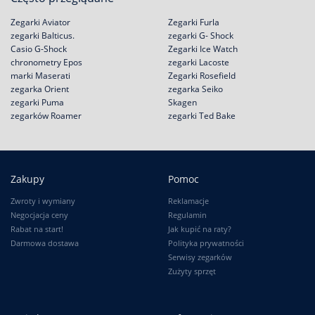
Zegarki Aviator
Zegarki Furla
zegarki Balticus.
zegarki G- Shock
Casio G-Shock
Zegarki Ice Watch
chronometry Epos
zegarki Lacoste
marki Maserati
Zegarki Rosefield
zegarka Orient
zegarka Seiko
zegarki Puma
Skagen
zegarków Roamer
zegarki Ted Bake
Zakupy
Pomoc
Zwroty i wymiany
Reklamacje
Negocjacja ceny
Regulamin
Rabat na start!
Jak kupić na raty?
Darmowa dostawa
Polityka prywatności
Serwisy zegarków
Zużyty sprzęt