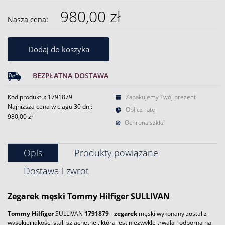
980,00 zł
Nasza cena:
Dodaj do koszyka
BEZPŁATNA DOSTAWA
Kod produktu: 1791879
Zapakujemy Twój prezent
Najniższa cena w ciągu 30 dni:
Oblicz ratę
980,00 zł
Ochrona szkła!
Opis
Produkty powiązane
Dostawa i zwrot
Zegarek
męski
Tommy Hilfiger
SULLIVAN
Tommy Hilfiger
SULLIVAN
1791879
-
zegarek
męski wykonany został z
wysokiej jakości stali szlachetnej, która jest niezwykle trwała i odporna na