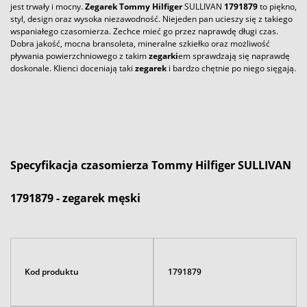
jest trwały i mocny.
Zegarek
Tommy Hilfiger
SULLIVAN
1791879
to piękno,
styl, design oraz wysoka niezawodność. Niejeden pan ucieszy się z takiego
wspaniałego czasomierza. Zechce mieć go przez naprawdę długi czas.
Dobra jakość, mocna bransoleta, mineralne szkiełko oraz możliwość
pływania powierzchniowego z takim
zegarki
em sprawdzają się naprawdę
doskonale. Klienci doceniają taki
zegarek
i bardzo chętnie po niego sięgają.
Specyfikacja czasomierza
Tommy Hilfiger
SULLIVAN
1791879 -
zegarek
męski
Kod produktu
1791879