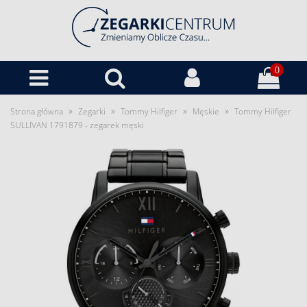
0
»
»
»
»
Strona główna
Zegarki
Tommy Hilfiger
Męskie
Tommy Hilfiger
SULLIVAN 1791879 - zegarek męski