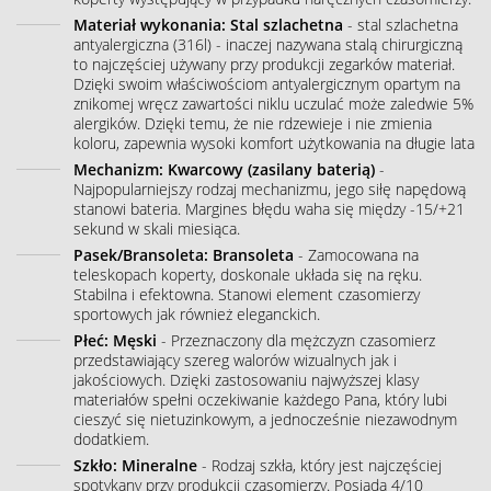
Materiał wykonania: Stal szlachetna
- stal szlachetna
antyalergiczna (316l) - inaczej nazywana stalą chirurgiczną
to najczęściej używany przy produkcji zegarków materiał.
Dzięki swoim właściwościom antyalergicznym opartym na
znikomej wręcz zawartości niklu uczulać może zaledwie 5%
alergików. Dzięki temu, że nie rdzewieje i nie zmienia
koloru, zapewnia wysoki komfort użytkowania na długie lata
Mechanizm: Kwarcowy (zasilany baterią)
-
Najpopularniejszy rodzaj mechanizmu, jego siłę napędową
stanowi bateria. Margines błędu waha się między -15/+21
sekund w skali miesiąca.
Pasek/Bransoleta: Bransoleta
- Zamocowana na
teleskopach koperty, doskonale układa się na ręku.
Stabilna i efektowna. Stanowi element czasomierzy
sportowych jak również eleganckich.
Płeć: Męski
- Przeznaczony dla mężczyzn czasomierz
przedstawiający szereg walorów wizualnych jak i
jakościowych. Dzięki zastosowaniu najwyższej klasy
materiałów spełni oczekiwanie każdego Pana, który lubi
cieszyć się nietuzinkowym, a jednocześnie niezawodnym
dodatkiem.
Szkło: Mineralne
- Rodzaj szkła, który jest najczęściej
spotykany przy produkcji czasomierzy. Posiada 4/10