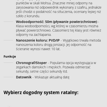
punktów w skali Mohsa. Znacznie mniej odporny na
zarysowania niż odpowiednik wykonany z szafiru, jednakże
jeśli chodzi o podatność na stłuczenia, oceniany lepiej niż
szkło z korundu.
Wodoodporność: 50m (pływanie powierzchniowe)
-
Klasa wodoodporności, wg której w czasomierzu można
pływać powierzchniowo. Czasomierz tej klasy jest również
odporny na zachlapania.
Nanoszenie koloru: PVD/IP
- Wyjątkowo trwała metoda
nanoszenia koloru drogą jonizacji. Jej odporność na
ścieranie wynosi nawet 10 lat.
Funkcje
Chronograf/Stoper
- Popularna opcja występująca w
zegarkach damskich i męskich. Pozwala odmierzać
sekundy, setne części sekundy itd.
Datownik
- Wskazuje aktualną datę
Wybierz dogodny system ratalny: