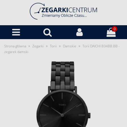
0
»
»
»
»
Strona główna
Zegarki
Torii
Damskie
Torii DAICHI B34BB.BB -
zegarek damski