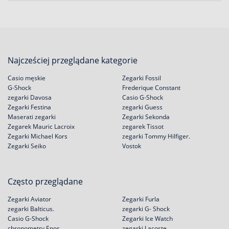
Najcześciej przeglądane kategorie
Casio męskie
Zegarki Fossil
G-Shock
Frederique Constant
zegarki Davosa
Casio G-Shock
Zegarki Festina
zegarki Guess
Maserati zegarki
Zegarki Sekonda
Zegarek Mauric Lacroix
zegarek Tissot
Zegarki Michael Kors
zegarki Tommy Hilfiger.
Zegarki Seiko
Vostok
Często przeglądane
Zegarki Aviator
Zegarki Furla
zegarki Balticus.
zegarki G- Shock
Casio G-Shock
Zegarki Ice Watch
chronometry Epos
zegarki Lacoste