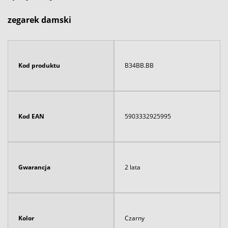
zegarek damski
Kod produktu
B34BB.BB
Kod EAN
5903332925995
Gwarancja
2 lata
Kolor
Czarny