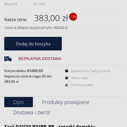
Wysyłka
do 5 dni
383,00 zł
-15%
Nasza cena:
Cena w sklepie stacjonarnym: 450,00 zł
Dodaj do koszyka
BEZPŁATNA DOSTAWA
Kod produktu: B34BB.BB
Zapakujemy Twój prezent
Najniższa cena w ciągu 30 dni:
Oblicz ratę
383,00 zł
Ochrona szkła!
Opis
Produkty powiązane
Dostawa i zwrot
Torii DAICHI B34BB.BB
- zegarki damskie