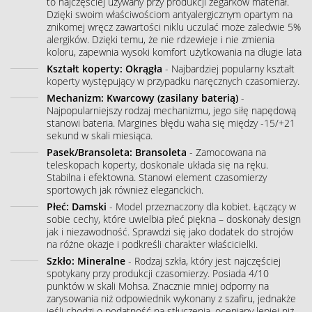
to najczęściej używany przy produkcji zegarków materiał.
Dzięki swoim właściwościom antyalergicznym opartym na
znikomej wręcz zawartości niklu uczulać może zaledwie 5%
alergików. Dzięki temu, że nie rdzewieje i nie zmienia
koloru, zapewnia wysoki komfort użytkowania na długie lata
Kształt koperty: Okrągła
- Najbardziej popularny kształt
koperty występujący w przypadku naręcznych czasomierzy.
Mechanizm: Kwarcowy (zasilany baterią)
-
Najpopularniejszy rodzaj mechanizmu, jego siłę napędową
stanowi bateria. Margines błędu waha się między -15/+21
sekund w skali miesiąca.
Pasek/Bransoleta: Bransoleta
- Zamocowana na
teleskopach koperty, doskonale układa się na ręku.
Stabilna i efektowna. Stanowi element czasomierzy
sportowych jak również eleganckich.
Płeć: Damski
- Model przeznaczony dla kobiet. Łączący w
sobie cechy, które uwielbia płeć piękna – doskonały design
jak i niezawodność. Sprawdzi się jako dodatek do strojów
na różne okazje i podkreśli charakter właścicielki.
Szkło: Mineralne
- Rodzaj szkła, który jest najczęściej
spotykany przy produkcji czasomierzy. Posiada 4/10
punktów w skali Mohsa. Znacznie mniej odporny na
zarysowania niż odpowiednik wykonany z szafiru, jednakże
jeśli chodzi o podatność na stłuczenia, oceniany lepiej niż