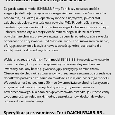
Zegarek damski model B34BB.BB firmy Torii łączy nowoczesność z
elegancją, definiując pojęcie modowego stylu na nowo. Zarówno modna
bransoleta, jak i okrągła koperta wykonane z najwyższej jakości stali
szlachetnej, pokryte wartościową powłoką PVD/IP, podkreślają prestiż i
trwałość tego akcesorium. Czarna tarcza zegarka harmonizuje z ciemnym
kolorem bransolety, a przejrzystość mineralnego szkła ze szafirową
powłoką natychmiast przykuwa uwagę, zapewniając jednocześnie wysoką
odporność na zarysowania. Styl "Fashion" marki Torii mówi sam za siebie,
oferując zestawienie klasyki z nowoczesnością, które jest idealne dla
każdej miłośniczki modowych trendów.
Wybierając zegarek damski Torii model B34BB.BB, inwestujesz w wysokiej
jakości produkt, który został wyposażony w niezawodny mechanizm
kwarcowy zasilany baterią, gwarantujący precyzyjny pomiar czasu.
Oferowany dwuletni okres gwarancyjny przez autoryzowanego sprzedawcę
dodatkowo podkreśla zaufanie do trwałości i funkcjonalności tego modelu.
Wodoodporność na poziomie 50 metrów umożliwia swobodne korzystanie
z zegarka podczas codziennych aktywności, czy nawet pływania
powierzchniowego. Dla osób ceniących zarówno estetykę, jak i techniczną
wytrzymałość, ten elegancki, modny zegarek stanowi doskonały wybór,
odpowiedni na każdą okazję.
Specyfikacja czasomierza Torii DAICHI B34BB.BB -