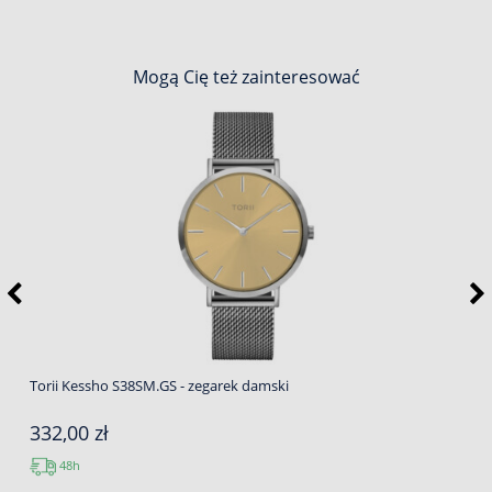
Mogą Cię też zainteresować
Torii Kessho S38SM.GS - zegarek damski
332,00 zł
48h