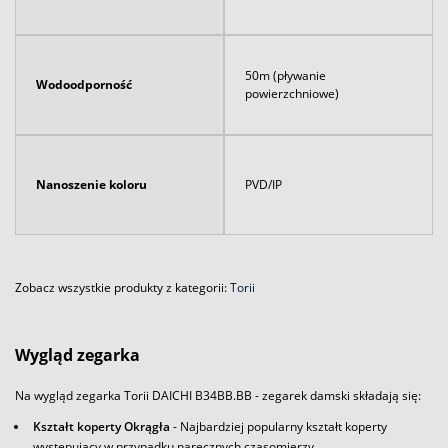
50m (pływanie
Wodoodporność
powierzchniowe)
Nanoszenie koloru
PVD/IP
Zobacz wszystkie produkty z kategorii:
Torii
Wygląd zegarka
Na wygląd zegarka Torii DAICHI B34BB.BB - zegarek damski składają się:
Kształt koperty Okrągła
- Najbardziej popularny kształt koperty
występujący w przypadku naręcznych czasomierzy.