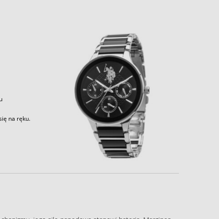
u
ię na ręku.