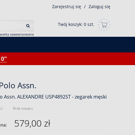
Zarejestruj się
/
Zaloguj się
Twój koszyk:
0
szt.
iwarka zaawansowana
0”
 Polo Assn.
lo Assn. ALEXANDRE USP4892ST - zegarek męski
ć:
Brak towaru
579,00 zł
ena: