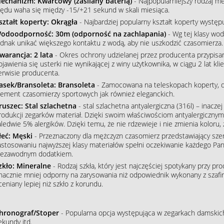
echanizm: Kwarcowy (zasilany baterią)
- Najpopularniejszy rodzaj m
łędu waha się między -15/+21 sekund w skali miesiąca.
ształt koperty: Okrągła
- Najbardziej popularny kształt koperty wystę
odoodporność: 30m (odporność na zachlapania)
- Wg tej klasy wod
ednak unikać większego kontaktu z wodą, aby nie uszkodzić czasomierza.
warancja: 2 lata
- Okres ochrony udzielanej przez producenta przypisa
ojawienia się usterki nie wynikającej z winy użytkownika, w ciągu 2 lat 
erwisie producenta.
asek/Bransoleta: Bransoleta
- Zamocowana na teleskopach koperty, do
lement czasomierzy sportowych jak również eleganckich.
ruszec: Stal szlachetna
- stal szlachetna antyalergiczna (316l) – inacze
rodukcji zegarków materiał. Dzięki swoim właściwościom antyalergiczny
aledwie 5% alergików. Dzięki temu, że nie rdzewieje i nie zmienia koloru
łeć: Męski
- Przeznaczony dla mężczyzn czasomierz przedstawiający szere
astosowaniu najwyższej klasy materiałów spełni oczekiwanie każdego Pana
iezawodnym dodatkiem.
zkło: Mineralne
- Rodzaj szkła, który jest najczęściej spotykany przy p
nacznie mniej odporny na zarysowania niż odpowiednik wykonany z szafiru
ceniany lepiej niż szkło z korundu.
hronograf/Stoper
- Popularna opcja występująca w zegarkach damskich
ekundy itd.