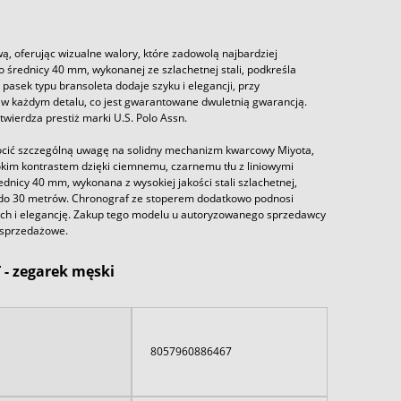
ą, oferując wizualne walory, które zadowolą najbardziej
 średnicy 40 mm, wykonanej ze szlachetnej stali, podkreśla
 pasek typu bransoleta dodaje szyku i elegancji, przy
w każdym detalu, co jest gwarantowane dwuletnią gwarancją.
twierdza prestiż marki U.S. Polo Assn.
ócić szczególną uwagę na solidny mechanizm kwarcowy Miyota,
okim kontrastem dzięki ciemnemu, czarnemu tłu z liniowymi
dnicy 40 mm, wykonana z wysokiej jakości stali szlachetnej,
 do 30 metrów. Chronograf ze stoperem dodatkowo podnosi
uch i elegancję. Zakup tego modelu u autoryzowanego sprzedawcy
osprzedażowe.
 - zegarek męski
8057960886467