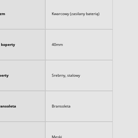
izm
Kwarcowy (zasilany baterią)
 koperty
40mm
perty
Srebrny, stalowy
ransoleta
Bransoleta
Męski