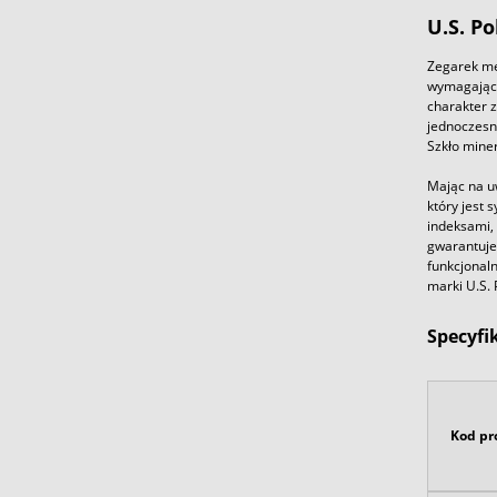
U.S. P
Zegarek męs
wymagającyc
charakter z
jednoczesn
Szkło miner
Mając na u
który jest 
indeksami, 
gwarantuje
funkcjonal
marki U.S.
Specyfi
Kod pr