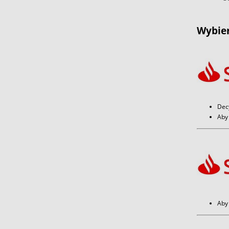
Wybier
Dec
Aby 
Aby 