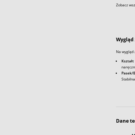
Zobacz wszy
Wygląd 
Na wygląd 
Kształt
naręczn
Pasek/B
Stabiln
Dane te