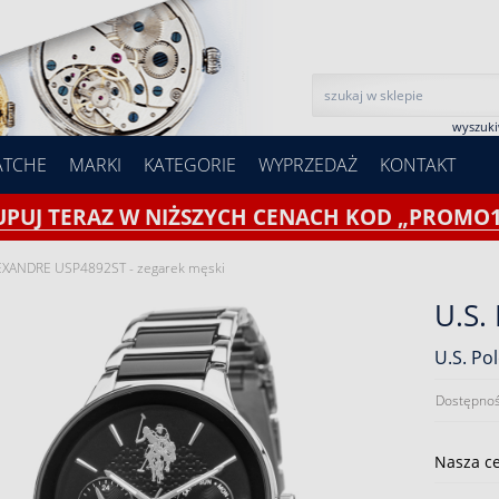
wyszuk
ATCHE
MARKI
KATEGORIE
WYPRZEDAŻ
KONTAKT
UPUJ TERAZ W NIŻSZYCH CENACH KOD „PROMO1
LEXANDRE USP4892ST - zegarek męski
U.S.
U.S. Po
Dostępnoś
Nasza c