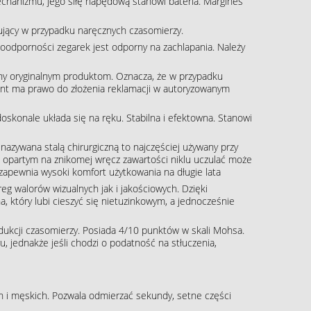
echanizmu, jego siłę napędową stanowi bateria. Margines
pujący w przypadku naręcznych czasomierzy.
oodporności zegarek jest odporny na zachlapania. Należy
ny oryginalnym produktom. Oznacza, że w przypadku
klient ma prawo do złożenia reklamacji w autoryzowanym
skonale układa się na ręku. Stabilna i efektowna. Stanowi
j nazywana stalą chirurgiczną to najczęściej używany przy
m opartym na znikomej wręcz zawartości niklu uczulać może
, zapewnia wysoki komfort użytkowania na długie lata
g walorów wizualnych jak i jakościowych. Dzięki
, który lubi cieszyć się nietuzinkowym, a jednocześnie
rodukcji czasomierzy. Posiada 4/10 punktów w skali Mohsa.
, jednakże jeśli chodzi o podatność na stłuczenia,
 i męskich. Pozwala odmierzać sekundy, setne części