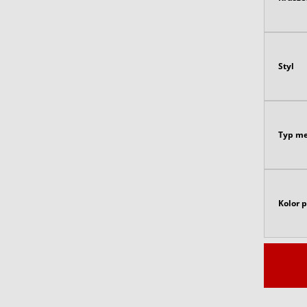
Styl
Typ m
Kolor 