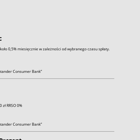
c
około 0,5% miesięcznie w zależności od wybranego czasu spłaty.
antander Consumer Bank”
 0 zł RRSO 0%
antander Consumer Bank”