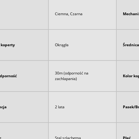
Ciemna, Czarna
Mechan
 koperty
Okrągła
Średnica
30m (odporność na
dporność
Kolor ko
zachlapania)
cja
2 lata
Pasek/B
c
Stal szlachetna
Płeć