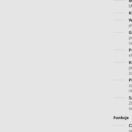
M
b
K
W
j
G
p
s
P
e
K
p
z
P
z
n
S
Z
o
Funkcje
C
s