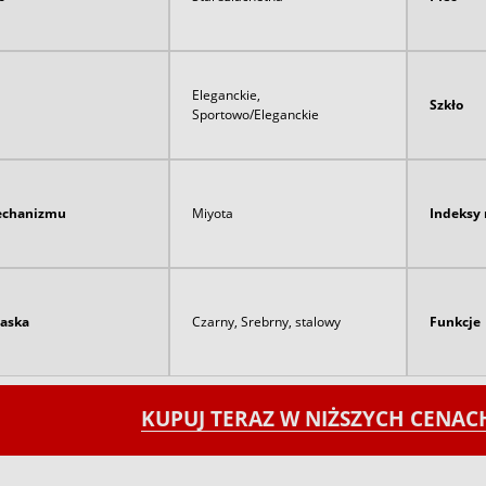
Eleganckie,
Szkło
Sportowo/Eleganckie
echanizmu
Miyota
Indeksy 
paska
Czarny, Srebrny, stalowy
Funkcje
KUPUJ TERAZ W NIŻSZYCH CENA