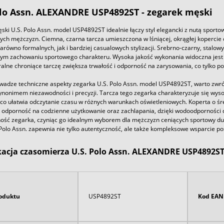
olo Assn. ALEXANDRE USP4892ST - zegarek męski
ki U.S. Polo Assn. model USP4892ST idealnie łączy styl elegancki z nutą sportow
h mężczyzn. Ciemna, czarna tarcza umieszczona w lśniącej, okrągłej kopercie o
arówno formalnych, jak i bardziej casualowych stylizacji. Srebrno-czarny, stalowy
ym zachowaniu sportowego charakteru. Wysoka jakość wykonania widoczna jest 
alne chroniące tarczę zwiększa trwałość i odporność na zarysowania, co tylko po
wadze techniczne aspekty zegarka U.S. Polo Assn. model USP4892ST, warto zwr
synonimem niezawodności i precyzji. Tarcza tego zegarka charakteryzuje się wys
co ułatwia odczytanie czasu w różnych warunkach oświetleniowych. Koperta o śre
 odporność na codzienne użytkowanie oraz zachlapania, dzięki wodoodporności
ność zegarka, czyniąc go idealnym wyborem dla mężczyzn ceniących sportowy d
 Polo Assn. zapewnia nie tylko autentyczność, ale także kompleksowe wsparcie p
kacja czasomierza U.S. Polo Assn. ALEXANDRE USP4892ST
oduktu
USP4892ST
Kod EAN