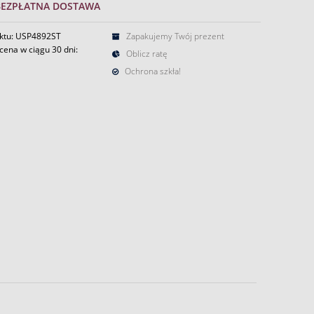
BEZPŁATNA DOSTAWA
ktu: USP4892ST
Zapakujemy Twój prezent
cena w ciągu 30 dni:
Oblicz ratę
Ochrona szkła!