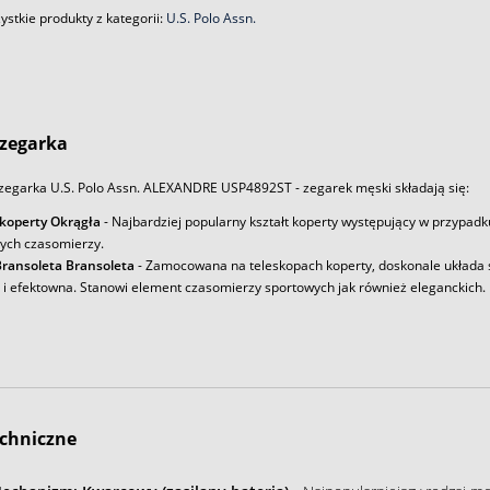
stkie produkty z kategorii:
U.S. Polo Assn.
zegarka
zegarka U.S. Polo Assn. ALEXANDRE USP4892ST - zegarek męski składają się:
 koperty Okrągła
- Najbardziej popularny kształt koperty występujący w przypadk
ych czasomierzy.
ransoleta Bransoleta
- Zamocowana na teleskopach koperty, doskonale układa s
a i efektowna. Stanowi element czasomierzy sportowych jak również eleganckich.
chniczne