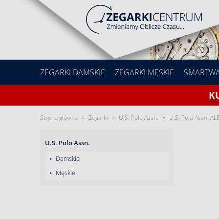
ZEGARKI DAMSKIE
ZEGARKI MĘSKIE
SMARTW
K
»
»
»
Strona główna
Zegarki
U.S. Polo Assn.
U.S. Polo Assn. A
U.S. Polo Assn.
Damskie
Męskie