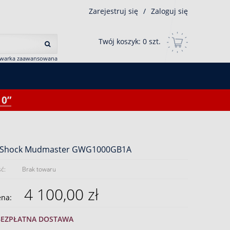
Zarejestruj się
/
Zaloguj się
Twój koszyk:
0
szt.
iwarka zaawansowana
0”
GShock Mudmaster GWG1000GB1A
ć:
Brak towaru
4 100,00 zł
ena:
BEZPŁATNA DOSTAWA