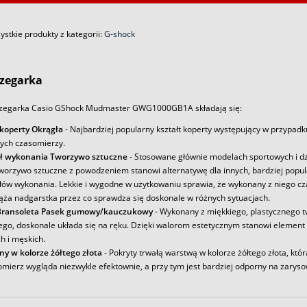
stkie produkty z kategorii:
G-shock
zegarka
zegarka Casio GShock Mudmaster GWG1000GB1A składają się:
 koperty Okrągła
- Najbardziej popularny kształt koperty występujący w przypadk
ych czasomierzy.
ł wykonania Tworzywo sztuczne
- Stosowane głównie modelach sportowych i dz
tworzywo sztuczne z powodzeniem stanowi alternatywę dla innych, bardziej popu
łów wykonania. Lekkie i wygodne w użytkowaniu sprawia, że wykonany z niego c
iąża nadgarstka przez co sprawdza się doskonale w różnych sytuacjach.
Bransoleta Pasek gumowy/kauczukowy
- Wykonany z miękkiego, plastycznego 
ego, doskonale układa się na ręku. Dzięki walorom estetycznym stanowi element
h i męskich.
ny w kolorze żółtego złota
- Pokryty trwałą warstwą w kolorze żółtego złota, któr
omierz wygląda niezwykle efektownie, a przy tym jest bardziej odporny na zaryso