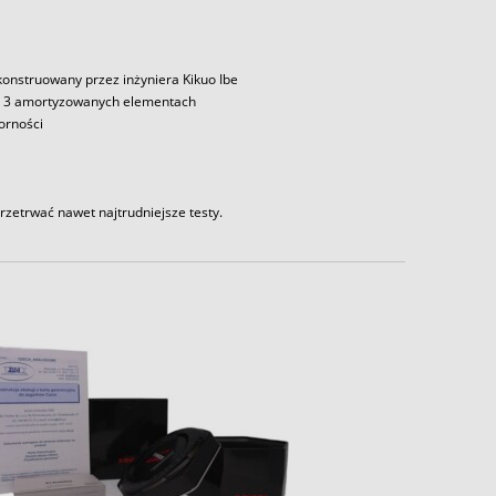
konstruowany przez inżyniera Kikuo Ibe
a 3 amortyzowanych elementach
orności
rzetrwać nawet najtrudniejsze testy.