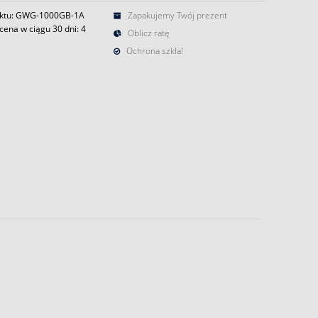
uktu: GWG-1000GB-1A
Zapakujemy Twój prezent
cena w ciągu 30 dni:
4
Oblicz ratę
Ochrona szkła!