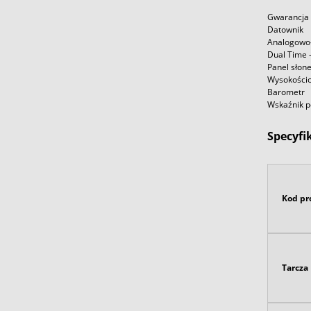
Gwarancja 
Datownik
Analogowo-
Dual Time 
Panel słon
Wysokości
Barometr
Wskaźnik p
Specyfi
Kod pr
Tarcza