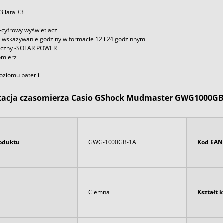
3 lata +3
cyfrowy wyświetlacz
- wskazywanie godziny w formacie 12 i 24 godzinnym
eczny -SOLAR POWER
omierz
oziomu baterii
kacja czasomierza Casio GShock Mudmaster GWG1000G
oduktu
GWG-1000GB-1A
Kod EAN
Ciemna
Kształt 