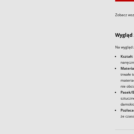
Zobacz wszy
Wygląd 
Na wygląd 
Kształt
naręczn
Materia
trwałe 
materia
nie obc
Pasek/
sztuczn
damskic
Pozłaca
że czas