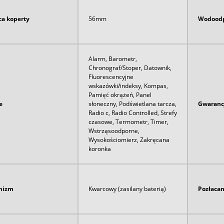
ca koperty
56mm
Wodoodp
Alarm, Barometr,
Chronograf/Stoper, Datownik,
Fluorescencyjne
wskazówki/indeksy, Kompas,
Pamięć okrążeń, Panel
e
słoneczny, Podświetlana tarcza,
Gwaranc
Radio c, Radio Controlled, Strefy
czasowe, Termometr, Timer,
Wstrząsoodporne,
Wysokościomierz, Zakręcana
koronka
nizm
Kwarcowy (zasilany baterią)
Pozłaca