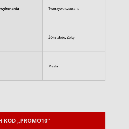
ł wykonania
Tworzywo sztuczne
Żółte złoto, Żółty
Męski
CH KOD „PROMO10”