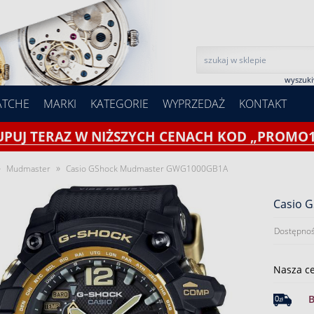
wyszuk
ATCHE
MARKI
KATEGORIE
WYPRZEDAŻ
KONTAKT
UPUJ TERAZ W NIŻSZYCH CENACH KOD „PROMO1
»
»
Mudmaster
Casio GShock Mudmaster GWG1000GB1A
Casio 
Dostępnoś
Nasza c