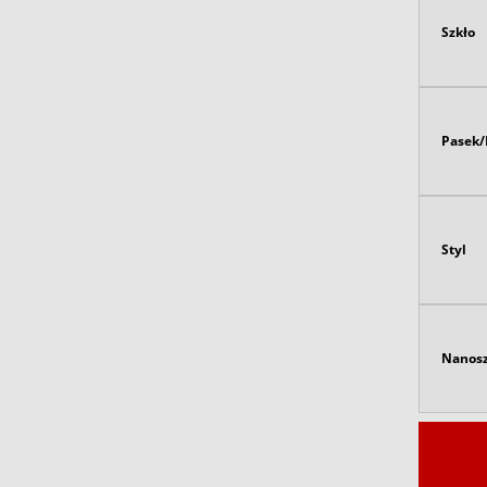
Szkło
Pasek/
Styl
Nanosz