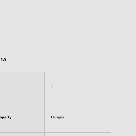
B1A
1
koperty
Okrągła