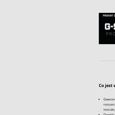
Co jest
Gwaranc
rozszerz
instrukc
Dowód 