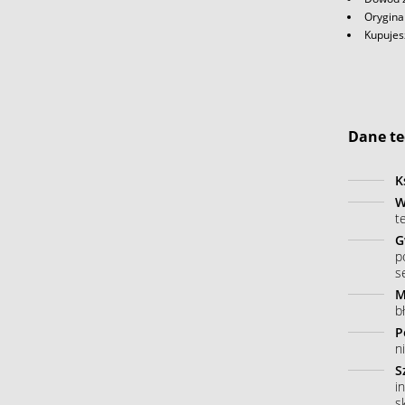
Orygina
Kupujes
Dane te
K
W
t
G
p
s
M
b
P
n
S
i
s