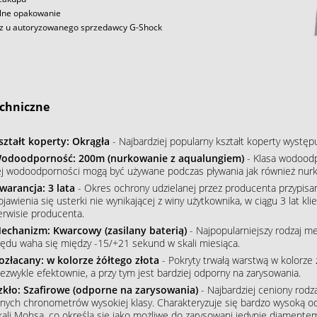
lne opakowanie
z u autoryzowanego sprzedawcy G-Shock
chniczne
ształt koperty: Okrągła
- Najbardziej popularny kształt koperty wystę
odoodporność: 200m (nurkowanie z aqualungiem)
- Klasa wodoodpo
ej wodoodporności mogą być używane podczas pływania jak również nur
warancja: 3 lata
- Okres ochrony udzielanej przez producenta przypisa
ojawienia się usterki nie wynikającej z winy użytkownika, w ciągu 3 lat 
erwisie producenta.
echanizm: Kwarcowy (zasilany baterią)
- Najpopularniejszy rodzaj m
łędu waha się między -15/+21 sekund w skali miesiąca.
ozłacany: w kolorze żółtego złota
- Pokryty trwałą warstwą w kolorze 
iezwykle efektownie, a przy tym jest bardziej odporny na zarysowania.
zkło: Szafirowe (odporne na zarysowania)
- Najbardziej ceniony rodz
nnych chronometrów wysokiej klasy. Charakteryzuje się bardzo wysoką o
kali Mohsa, co określa się jako możliwe do zarysowani jedynie diamente