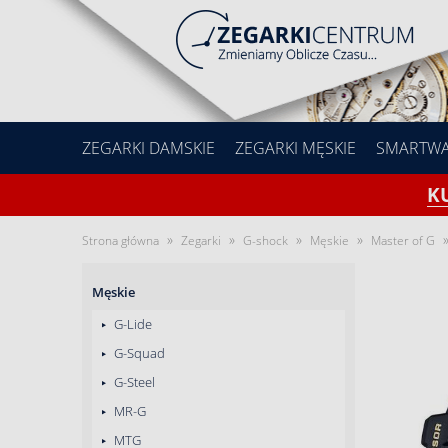
ZEGARKI DAMSKIE
ZEGARKI MĘSKIE
SMARTW
K
»
»
»
»
Strona główna
Zegarki
G-shock
Męskie
Master of G
Męskie
G-Lide
G-Squad
G-Steel
MR-G
MTG