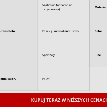
Szafirowe (odporne na
Materia
zarysowania)
Bransoleta
Pasek gumowy/kauczukowy
Kolor
Sportowy
Płeć
enie koloru
PVD/IP
KUPUJ TERAZ W NIŻSZYCH CENA