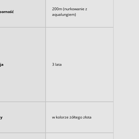
200m (nurkowanie z
orność
aqualungiem)
ja
3 lata
ny
w kolorze żółtego złota