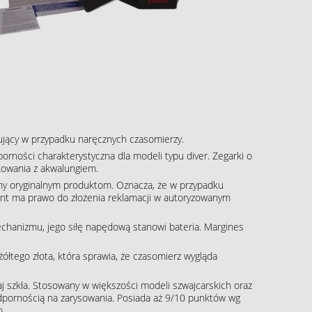
pujący w przypadku naręcznych czasomierzy.
rności charakterystyczna dla modeli typu diver. Zegarki o
kowania z akwalungiem.
ny oryginalnym produktom. Oznacza, że w przypadku
klient ma prawo do złożenia reklamacji w autoryzowanym
echanizmu, jego siłę napędową stanowi bateria. Margines
żółtego złota, która sprawia, że czasomierz wygląda
aj szkła. Stosowany w większości modeli szwajcarskich oraz
dpornością na zarysowania. Posiada aż 9/10 punktów wg
m.