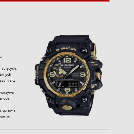
u
iecięcych,
larnych
zasomierz
tworzywa
 modeli
a sprawia,
wania.