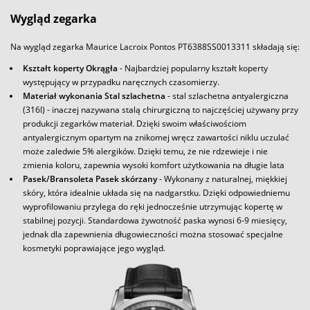
Wygląd zegarka
Na wygląd zegarka Maurice Lacroix Pontos PT6388SS0013311 składają się:
Kształt koperty Okrągła
- Najbardziej popularny kształt koperty
występujący w przypadku naręcznych czasomierzy.
Materiał wykonania Stal szlachetna
- stal szlachetna antyalergiczna
(316l) - inaczej nazywana stalą chirurgiczną to najczęściej używany przy
produkcji zegarków materiał. Dzięki swoim właściwościom
antyalergicznym opartym na znikomej wręcz zawartości niklu uczulać
może zaledwie 5% alergików. Dzięki temu, że nie rdzewieje i nie
zmienia koloru, zapewnia wysoki komfort użytkowania na długie lata
Pasek/Bransoleta Pasek skórzany
- Wykonany z naturalnej, miękkiej
skóry, która idealnie układa się na nadgarstku. Dzięki odpowiedniemu
wyprofilowaniu przylega do ręki jednocześnie utrzymując kopertę w
stabilnej pozycji. Standardowa żywotność paska wynosi 6-9 miesięcy,
jednak dla zapewnienia długowieczności można stosować specjalne
kosmetyki poprawiające jego wygląd.