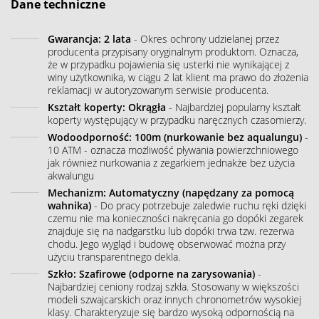
Dane techniczne
Gwarancja: 2 lata
- Okres ochrony udzielanej przez
producenta przypisany oryginalnym produktom. Oznacza,
że w przypadku pojawienia się usterki nie wynikającej z
winy użytkownika, w ciągu 2 lat klient ma prawo do złożenia
reklamacji w autoryzowanym serwisie producenta.
Kształt koperty: Okrągła
- Najbardziej popularny kształt
koperty występujący w przypadku naręcznych czasomierzy.
Wodoodporność: 100m (nurkowanie bez aqualungu)
-
10 ATM - oznacza możliwość pływania powierzchniowego
jak również nurkowania z zegarkiem jednakże bez użycia
akwalungu
Mechanizm: Automatyczny (napędzany za pomocą
wahnika)
- Do pracy potrzebuje zaledwie ruchu ręki dzięki
czemu nie ma konieczności nakręcania go dopóki zegarek
znajduje się na nadgarstku lub dopóki trwa tzw. rezerwa
chodu. Jego wygląd i budowę obserwować można przy
użyciu transparentnego dekla.
Szkło: Szafirowe (odporne na zarysowania)
-
Najbardziej ceniony rodzaj szkła. Stosowany w większości
modeli szwajcarskich oraz innych chronometrów wysokiej
klasy. Charakteryzuje się bardzo wysoką odpornością na