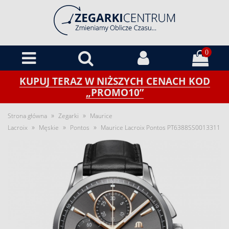
0
KUPUJ TERAZ W NIŻSZYCH CENACH KOD
„PROMO10”
»
»
Strona główna
Zegarki
Maurice
»
»
»
Lacroix
Męskie
Pontos
Maurice Lacroix Pontos PT6388SS0013311