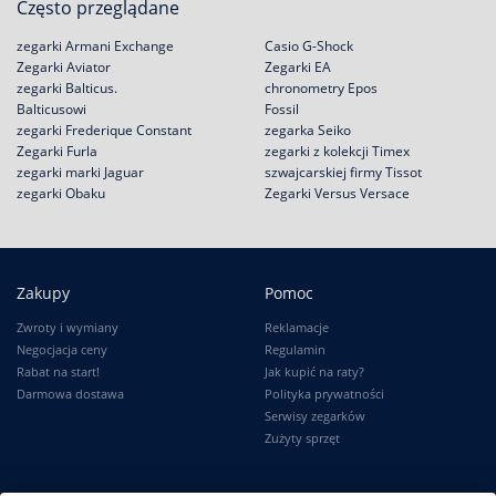
Często przeglądane
zegarki Armani Exchange
Casio G-Shock
Zegarki Aviator
Zegarki EA
zegarki Balticus.
chronometry Epos
Balticusowi
Fossil
zegarki Frederique Constant
zegarka Seiko
Zegarki Furla
zegarki z kolekcji Timex
zegarki marki Jaguar
szwajcarskiej firmy Tissot
zegarki Obaku
Zegarki Versus Versace
Zakupy
Pomoc
Zwroty i wymiany
Reklamacje
Negocjacja ceny
Regulamin
Rabat na start!
Jak kupić na raty?
Darmowa dostawa
Polityka prywatności
Serwisy zegarków
Zużyty sprzęt