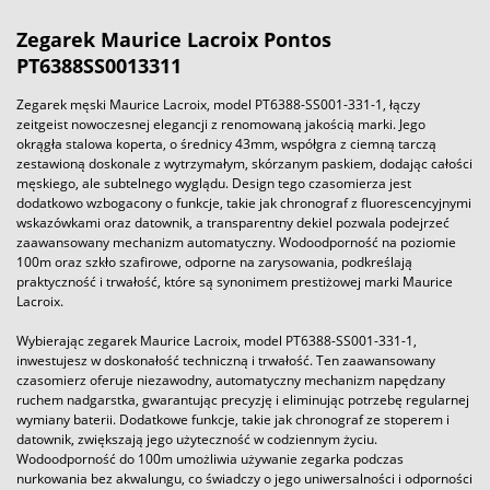
Zegarek
Maurice Lacroix
Pontos
PT6388SS0013311
Zegarek męski Maurice Lacroix, model PT6388-SS001-331-1, łączy
zeitgeist nowoczesnej elegancji z renomowaną jakością marki. Jego
okrągła stalowa koperta, o średnicy 43mm, współgra z ciemną tarczą
zestawioną doskonale z wytrzymałym, skórzanym paskiem, dodając całości
męskiego, ale subtelnego wyglądu. Design tego czasomierza jest
dodatkowo wzbogacony o funkcje, takie jak chronograf z fluorescencyjnymi
wskazówkami oraz datownik, a transparentny dekiel pozwala podejrzeć
zaawansowany mechanizm automatyczny. Wodoodporność na poziomie
100m oraz szkło szafirowe, odporne na zarysowania, podkreślają
praktyczność i trwałość, które są synonimem prestiżowej marki Maurice
Lacroix.
Wybierając zegarek Maurice Lacroix, model PT6388-SS001-331-1,
inwestujesz w doskonałość techniczną i trwałość. Ten zaawansowany
czasomierz oferuje niezawodny, automatyczny mechanizm napędzany
ruchem nadgarstka, gwarantując precyzję i eliminując potrzebę regularnej
wymiany baterii. Dodatkowe funkcje, takie jak chronograf ze stoperem i
datownik, zwiększają jego użyteczność w codziennym życiu.
Wodoodporność do 100m umożliwia używanie zegarka podczas
nurkowania bez akwalungu, co świadczy o jego uniwersalności i odporności