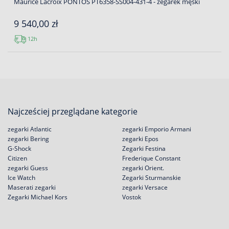
Maurice Lacroix PONTOS PT6358-SS004-431-4 - zegarek męski
9 540,00 zł
12h
Najcześciej przeglądane kategorie
zegarki Atlantic
zegarki Emporio Armani
zegarki Bering
zegarki Epos
G-Shock
Zegarki Festina
Citizen
Frederique Constant
zegarki Guess
zegarki Orient.
Ice Watch
Zegarki Sturmanskie
Maserati zegarki
zegarki Versace
Zegarki Michael Kors
Vostok