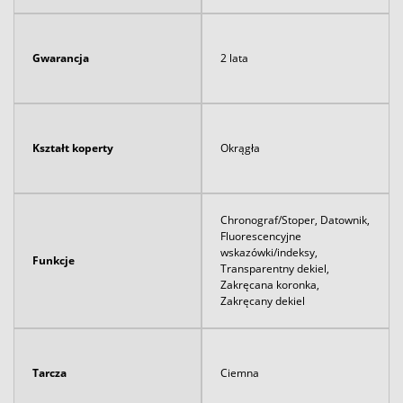
Gwarancja
2 lata
Kształt koperty
Okrągła
Chronograf/Stoper, Datownik,
Fluorescencyjne
wskazówki/indeksy,
Funkcje
Transparentny dekiel,
Zakręcana koronka,
Zakręcany dekiel
Tarcza
Ciemna