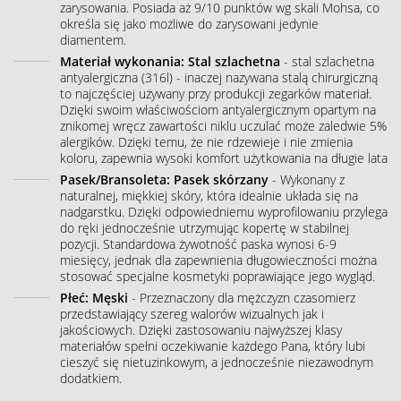
zarysowania. Posiada aż 9/10 punktów wg skali Mohsa, co
określa się jako możliwe do zarysowani jedynie
diamentem.
Materiał wykonania: Stal szlachetna
- stal szlachetna
antyalergiczna (316l) - inaczej nazywana stalą chirurgiczną
to najczęściej używany przy produkcji zegarków materiał.
Dzięki swoim właściwościom antyalergicznym opartym na
znikomej wręcz zawartości niklu uczulać może zaledwie 5%
alergików. Dzięki temu, że nie rdzewieje i nie zmienia
koloru, zapewnia wysoki komfort użytkowania na długie lata
Pasek/Bransoleta: Pasek skórzany
- Wykonany z
naturalnej, miękkiej skóry, która idealnie układa się na
nadgarstku. Dzięki odpowiedniemu wyprofilowaniu przylega
do ręki jednocześnie utrzymując kopertę w stabilnej
pozycji. Standardowa żywotność paska wynosi 6-9
miesięcy, jednak dla zapewnienia długowieczności można
stosować specjalne kosmetyki poprawiające jego wygląd.
Płeć: Męski
- Przeznaczony dla mężczyzn czasomierz
przedstawiający szereg walorów wizualnych jak i
jakościowych. Dzięki zastosowaniu najwyższej klasy
materiałów spełni oczekiwanie każdego Pana, który lubi
cieszyć się nietuzinkowym, a jednocześnie niezawodnym
dodatkiem.