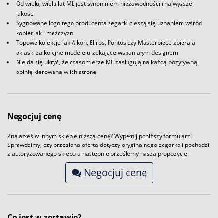
Od wielu, wielu lat ML jest synonimem niezawodności i najwyższej
jakości
Sygnowane logo tego producenta zegarki cieszą się uznaniem wśród
kobiet jak i mężczyzn
Topowe kolekcje jak Aikon, Eliros, Pontos czy Masterpiece zbierają
oklaski za kolejne modele urzekające wspaniałym designem
Nie da się ukryć, że czasomierze ML zasługują na każdą pozytywną
opinię kierowaną w ich stronę
Negocjuj cenę
Znalazłeś w innym sklepie niższą cenę? Wypełnij poniższy formularz!
Sprawdzimy, czy przesłana oferta dotyczy oryginalnego zegarka i pochodzi
z autoryzowanego sklepu a następnie prześlemy naszą propozycję.
Negocjuj cenę
Co jest w zestawie?