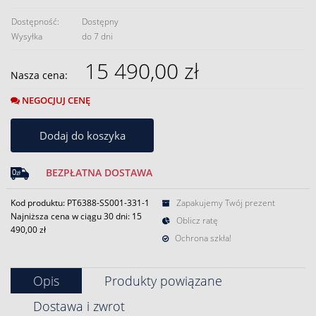
Dostępność:
Dostępny
Wysyłka
do 7 dni
15 490,00 zł
Nasza cena:
NEGOCJUJ CENĘ
Dodaj do koszyka
BEZPŁATNA DOSTAWA
Kod produktu: PT6388-SS001-331-1
Zapakujemy Twój prezent
Najniższa cena w ciągu 30 dni:
15
Oblicz ratę
490,00 zł
Ochrona szkła!
Opis
Produkty powiązane
Dostawa i zwrot