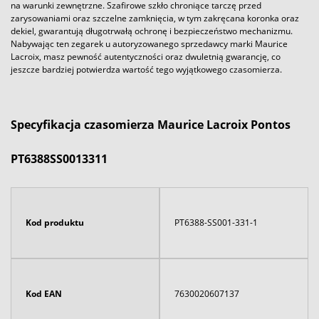
na warunki zewnętrzne. Szafirowe szkło chroniące tarczę przed
zarysowaniami oraz szczelne zamknięcia, w tym zakręcana koronka oraz
dekiel, gwarantują długotrwałą ochronę i bezpieczeństwo mechanizmu.
Nabywając ten zegarek u autoryzowanego sprzedawcy marki Maurice
Lacroix, masz pewność autentyczności oraz dwuletnią gwarancję, co
jeszcze bardziej potwierdza wartość tego wyjątkowego czasomierza.
Specyfikacja czasomierza Maurice Lacroix Pontos
PT6388SS0013311
Kod produktu
PT6388-SS001-331-1
Kod EAN
7630020607137