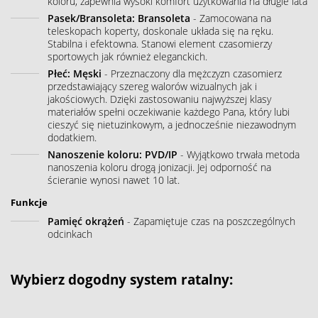
koloru, zapewnia wysoki komfort użytkowania na długie lata
Pasek/Bransoleta: Bransoleta
- Zamocowana na
teleskopach koperty, doskonale układa się na ręku.
Stabilna i efektowna. Stanowi element czasomierzy
sportowych jak również eleganckich.
Płeć: Męski
- Przeznaczony dla mężczyzn czasomierz
przedstawiający szereg walorów wizualnych jak i
jakościowych. Dzięki zastosowaniu najwyższej klasy
materiałów spełni oczekiwanie każdego Pana, który lubi
cieszyć się nietuzinkowym, a jednocześnie niezawodnym
dodatkiem.
Nanoszenie koloru: PVD/IP
- Wyjątkowo trwała metoda
nanoszenia koloru drogą jonizacji. Jej odporność na
ścieranie wynosi nawet 10 lat.
Funkcje
Pamięć okrążeń
- Zapamiętuje czas na poszczególnych
odcinkach
Wybierz dogodny system ratalny: