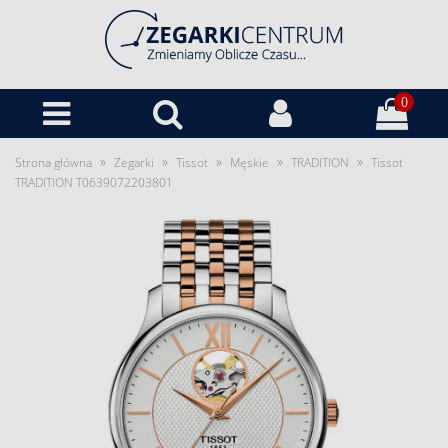
0
»
»
»
»
»
Strona główna
Zegarki
Tissot
Męskie
TRADITION
Tissot
TRADITION T0639072203801