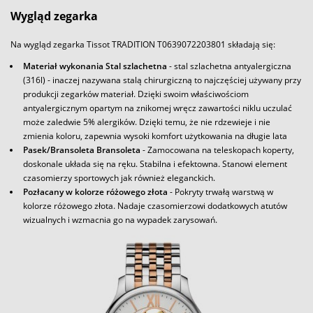
Wygląd zegarka
Na wygląd zegarka Tissot TRADITION T0639072203801 składają się:
Materiał wykonania Stal szlachetna
- stal szlachetna antyalergiczna
(316l) - inaczej nazywana stalą chirurgiczną to najczęściej używany przy
produkcji zegarków materiał. Dzięki swoim właściwościom
antyalergicznym opartym na znikomej wręcz zawartości niklu uczulać
może zaledwie 5% alergików. Dzięki temu, że nie rdzewieje i nie
zmienia koloru, zapewnia wysoki komfort użytkowania na długie lata
Pasek/Bransoleta Bransoleta
- Zamocowana na teleskopach koperty,
doskonale układa się na ręku. Stabilna i efektowna. Stanowi element
czasomierzy sportowych jak również eleganckich.
Pozłacany w kolorze różowego złota
- Pokryty trwałą warstwą w
kolorze różowego złota. Nadaje czasomierzowi dodatkowych atutów
wizualnych i wzmacnia go na wypadek zarysowań.