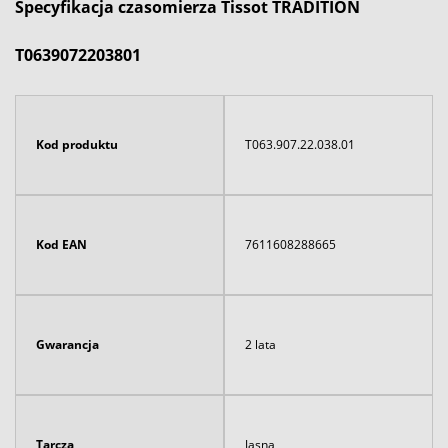
Specyfikacja czasomierza Tissot TRADITION
T0639072203801
Kod produktu
T063.907.22.038.01
Kod EAN
7611608288665
Gwarancja
2 lata
Tarcza
Jasna