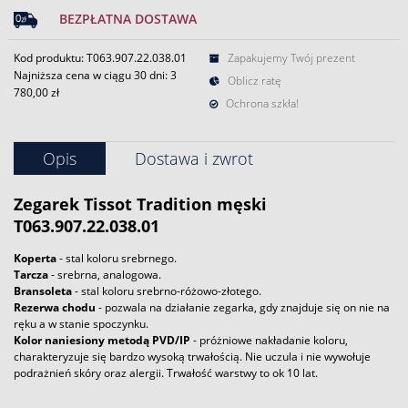
BEZPŁATNA DOSTAWA
Kod produktu: T063.907.22.038.01
Zapakujemy Twój prezent
Najniższa cena w ciągu 30 dni:
3
Oblicz ratę
780,00 zł
Ochrona szkła!
Opis
Dostawa i zwrot
Zegarek
Tissot
Tradition męski
T063.907.22.038.01
Koperta
- stal koloru srebrnego.
Tarcza
- srebrna, analogowa.
Bransoleta
- stal koloru srebrno-różowo-złotego.
Rezerwa chodu
- pozwala na działanie zegarka, gdy znajduje się on nie na
ręku a w stanie spoczynku.
Kolor naniesiony metodą PVD/IP
- próżniowe nakładanie koloru,
charakteryzuje się bardzo wysoką trwałością. Nie uczula i nie wywołuje
podrażnień skóry oraz alergii. Trwałość warstwy to ok 10 lat.