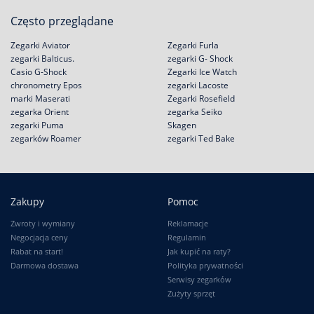
Często przeglądane
Zegarki Aviator
Zegarki Furla
zegarki Balticus.
zegarki G- Shock
Casio G-Shock
Zegarki Ice Watch
chronometry Epos
zegarki Lacoste
marki Maserati
Zegarki Rosefield
zegarka Orient
zegarka Seiko
zegarki Puma
Skagen
zegarków Roamer
zegarki Ted Bake
Zakupy
Pomoc
Zwroty i wymiany
Reklamacje
Negocjacja ceny
Regulamin
Rabat na start!
Jak kupić na raty?
Darmowa dostawa
Polityka prywatności
Serwisy zegarków
Zużyty sprzęt