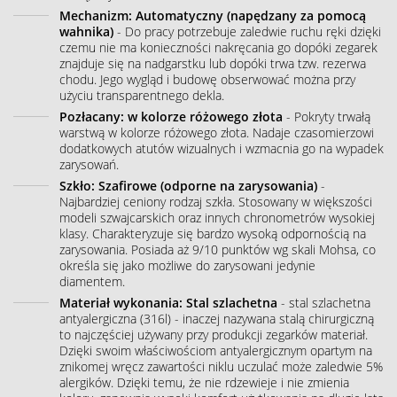
Mechanizm: Automatyczny (napędzany za pomocą
wahnika)
- Do pracy potrzebuje zaledwie ruchu ręki dzięki
czemu nie ma konieczności nakręcania go dopóki zegarek
znajduje się na nadgarstku lub dopóki trwa tzw. rezerwa
chodu. Jego wygląd i budowę obserwować można przy
użyciu transparentnego dekla.
Pozłacany: w kolorze różowego złota
- Pokryty trwałą
warstwą w kolorze różowego złota. Nadaje czasomierzowi
dodatkowych atutów wizualnych i wzmacnia go na wypadek
zarysowań.
Szkło: Szafirowe (odporne na zarysowania)
-
Najbardziej ceniony rodzaj szkła. Stosowany w większości
modeli szwajcarskich oraz innych chronometrów wysokiej
klasy. Charakteryzuje się bardzo wysoką odpornością na
zarysowania. Posiada aż 9/10 punktów wg skali Mohsa, co
określa się jako możliwe do zarysowani jedynie
diamentem.
Materiał wykonania: Stal szlachetna
- stal szlachetna
antyalergiczna (316l) - inaczej nazywana stalą chirurgiczną
to najczęściej używany przy produkcji zegarków materiał.
Dzięki swoim właściwościom antyalergicznym opartym na
znikomej wręcz zawartości niklu uczulać może zaledwie 5%
alergików. Dzięki temu, że nie rdzewieje i nie zmienia