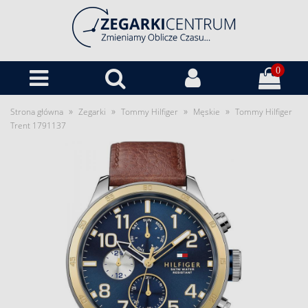
0
»
»
»
»
Strona główna
Zegarki
Tommy Hilfiger
Męskie
Tommy Hilfiger
Trent 1791137