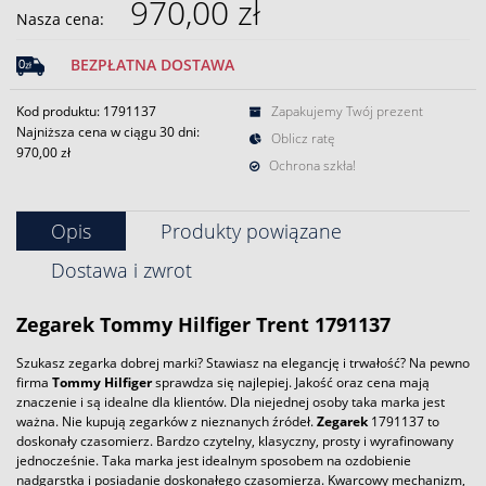
970,00 zł
Nasza cena:
BEZPŁATNA DOSTAWA
Kod produktu: 1791137
Zapakujemy Twój prezent
Najniższa cena w ciągu 30 dni:
Oblicz ratę
970,00 zł
Ochrona szkła!
Opis
Produkty powiązane
Dostawa i zwrot
Zegarek
Tommy Hilfiger
Trent 1791137
Szukasz zegarka dobrej marki? Stawiasz na elegancję i trwałość? Na pewno
firma
Tommy Hilfiger
sprawdza się najlepiej. Jakość oraz cena mają
znaczenie i są idealne dla klientów. Dla niejednej osoby taka marka jest
ważna. Nie kupują zegarków z nieznanych źródeł.
Zegarek
1791137 to
doskonały czasomierz. Bardzo czytelny, klasyczny, prosty i wyrafinowany
jednocześnie. Taka marka jest idealnym sposobem na ozdobienie
nadgarstka i posiadanie doskonałego czasomierza. Kwarcowy mechanizm,