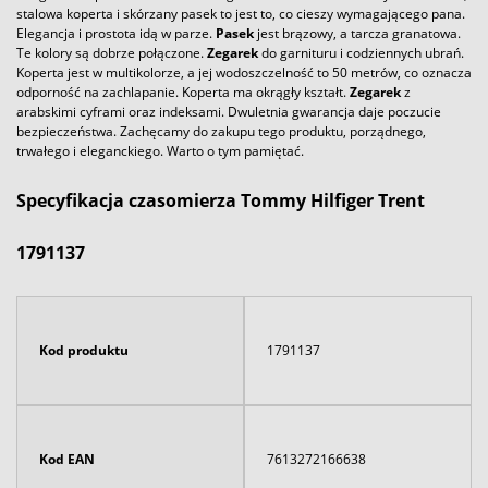
stalowa koperta i skórzany pasek to jest to, co cieszy wymagającego pana.
Elegancja i prostota idą w parze.
Pasek
jest brązowy, a tarcza granatowa.
Te kolory są dobrze połączone.
Zegarek
do garnituru i codziennych ubrań.
Koperta jest w multikolorze, a jej wodoszczelność to 50 metrów, co oznacza
odporność na zachlapanie. Koperta ma okrągły kształt.
Zegarek
z
arabskimi cyframi oraz indeksami. Dwuletnia gwarancja daje poczucie
bezpieczeństwa. Zachęcamy do zakupu tego produktu, porządnego,
trwałego i eleganckiego. Warto o tym pamiętać.
Specyfikacja czasomierza Tommy Hilfiger Trent
1791137
Kod produktu
1791137
Kod EAN
7613272166638