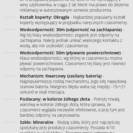
winy użytkownika, w ciągu 2 lat klient ma prawo do złożenia
reklamacji w autoryzowanym serwisie producenta.
Kształt koperty: Okrągła
- Najbardziej popularny kształt
koperty występujący w przypadku naręcznych czasomierzy.
Wodoodporność: 30m (odporność na zachlapania)
-
Wg tej klasy wodoodporności zegarek jest odporny na
zachlapania. Należy jednak unikać większego kontaktu z
wodą, aby nie uszkodzić czasomierza.
Wodoodporność: 50m (pływanie powierzchniowe)
-
Klasa wodoodporności, wg której w czasomierzu można
pływać powierzchniowo. Czasomierz tej klasy jest również
odporny na zachlapania.
Mechanizm: Kwarcowy (zasilany baterią)
-
Najpopularniejszy rodzaj mechanizmu, jego siłę napędową
stanowi bateria. Margines błędu waha się między -15/+21
sekund w skali miesiąca.
Pozłacany: w kolorze żółtego złota
- Pokryty trwałą
warstwą w kolorze żółtego złota, która sprawia, że
czasomierz wygląda niezwykle efektownie, a przy tym jest
bardziej odporny na zarysowania.
Szkło: Mineralne
- Rodzaj szkła, który jest najczęściej
spotykany przy produkcji czasomierzy. Posiada 4/10
punktów w skali Mohsa. Znacznie mniej odporny na