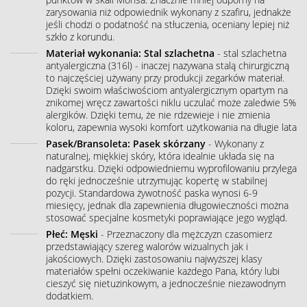
zarysowania niż odpowiednik wykonany z szafiru, jednakże
jeśli chodzi o podatność na stłuczenia, oceniany lepiej niż
szkło z korundu.
Materiał wykonania: Stal szlachetna
- stal szlachetna
antyalergiczna (316l) - inaczej nazywana stalą chirurgiczną
to najczęściej używany przy produkcji zegarków materiał.
Dzięki swoim właściwościom antyalergicznym opartym na
znikomej wręcz zawartości niklu uczulać może zaledwie 5%
alergików. Dzięki temu, że nie rdzewieje i nie zmienia
koloru, zapewnia wysoki komfort użytkowania na długie lata
Pasek/Bransoleta: Pasek skórzany
- Wykonany z
naturalnej, miękkiej skóry, która idealnie układa się na
nadgarstku. Dzięki odpowiedniemu wyprofilowaniu przylega
do ręki jednocześnie utrzymując kopertę w stabilnej
pozycji. Standardowa żywotność paska wynosi 6-9
miesięcy, jednak dla zapewnienia długowieczności można
stosować specjalne kosmetyki poprawiające jego wygląd.
Płeć: Męski
- Przeznaczony dla mężczyzn czasomierz
przedstawiający szereg walorów wizualnych jak i
jakościowych. Dzięki zastosowaniu najwyższej klasy
materiałów spełni oczekiwanie każdego Pana, który lubi
cieszyć się nietuzinkowym, a jednocześnie niezawodnym
dodatkiem.