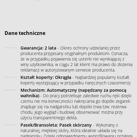
Dane techniczne
Gwarancja: 2 lata
- Okres ochrony udzielanej przez
producenta przypisany oryginalnym produktom. Oznacza,
że w przypadku pojawienia się usterki nie wynikającej z
winy użytkownika, w ciągu 2 lat klient ma prawo do złożenia
reklamacji w autoryzowanym serwisie producenta.
Kształt koperty: Okrągła
- Najbardziej popularny kształt
koperty występujący w przypadku naręcznych czasomierzy.
Mechanizm: Automatyczny (napędzany za pomocą
wahnika)
- Do pracy potrzebuje zaledwie ruchu ręki dzięki
czemu nie ma konieczności nakręcania go dopóki zegarek
znajduje się na nadgarstku lub dopóki trwa tzw. rezerwa
chodu. Jego wygląd i budowę obserwować można przy
użyciu transparentnego dekla.
Pasek/Bransoleta: Pasek skórzany
- Wykonany z
naturalnej, miękkiej skóry, która idealnie układa się na
nadgarstku. Dzięki odpowiedniemu wyprofilowaniu przylega