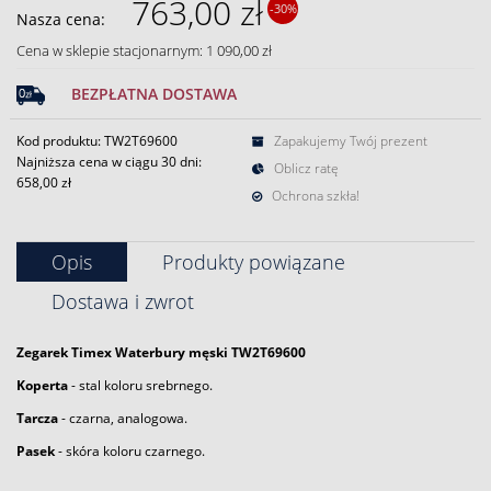
763,00 zł
-30%
Nasza cena:
Cena w sklepie stacjonarnym: 1 090,00 zł
BEZPŁATNA DOSTAWA
Kod produktu: TW2T69600
Zapakujemy Twój prezent
Najniższa cena w ciągu 30 dni:
Oblicz ratę
658,00 zł
Ochrona szkła!
Opis
Produkty powiązane
Dostawa i zwrot
Zegarek
Timex
Waterbury męski TW2T69600
Koperta
- stal koloru srebrnego.
Tarcza
- czarna, analogowa.
Pasek
- skóra koloru czarnego.