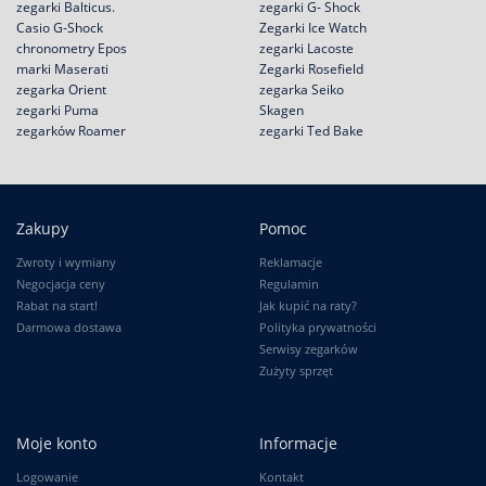
zegarki Balticus.
zegarki G- Shock
Casio G-Shock
Zegarki Ice Watch
chronometry Epos
zegarki Lacoste
marki Maserati
Zegarki Rosefield
zegarka Orient
zegarka Seiko
zegarki Puma
Skagen
zegarków Roamer
zegarki Ted Bake
Zakupy
Pomoc
Zwroty i wymiany
Reklamacje
Negocjacja ceny
Regulamin
Rabat na start!
Jak kupić na raty?
Darmowa dostawa
Polityka prywatności
Serwisy zegarków
Zużyty sprzęt
Moje konto
Informacje
Logowanie
Kontakt