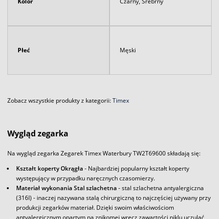
Kolor
Czarny, Srebrny
Płeć
Męski
Zobacz wszystkie produkty z kategorii:
Timex
Wygląd zegarka
Na wygląd zegarka Zegarek Timex Waterbury TW2T69600 składają się:
Kształt koperty Okrągła
- Najbardziej popularny kształt koperty
występujący w przypadku naręcznych czasomierzy.
Materiał wykonania Stal szlachetna
- stal szlachetna antyalergiczna
(316l) - inaczej nazywana stalą chirurgiczną to najczęściej używany przy
produkcji zegarków materiał. Dzięki swoim właściwościom
antyalergicznym opartym na znikomej wręcz zawartości niklu uczulać