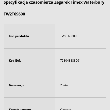
Specyfikacja czasomierza Zegarek Timex Waterbury
TW2T69600
Kod produktu
TW2T69600
Kod EAN
753048888061
Gwarancja
2 lata
Kształt koperty
Okrągła