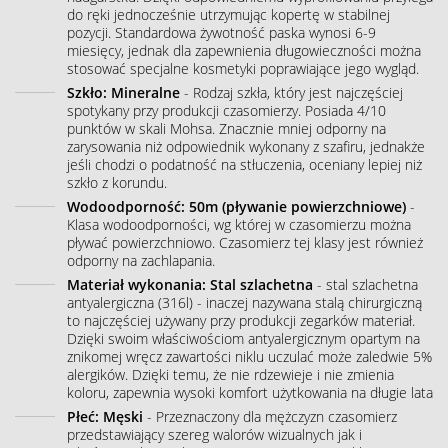
do ręki jednocześnie utrzymując kopertę w stabilnej
pozycji. Standardowa żywotność paska wynosi 6-9
miesięcy, jednak dla zapewnienia długowieczności można
stosować specjalne kosmetyki poprawiające jego wygląd.
Szkło: Mineralne
- Rodzaj szkła, który jest najczęściej
spotykany przy produkcji czasomierzy. Posiada 4/10
punktów w skali Mohsa. Znacznie mniej odporny na
zarysowania niż odpowiednik wykonany z szafiru, jednakże
jeśli chodzi o podatność na stłuczenia, oceniany lepiej niż
szkło z korundu.
Wodoodporność: 50m (pływanie powierzchniowe)
-
Klasa wodoodporności, wg której w czasomierzu można
pływać powierzchniowo. Czasomierz tej klasy jest również
odporny na zachlapania.
Materiał wykonania: Stal szlachetna
- stal szlachetna
antyalergiczna (316l) - inaczej nazywana stalą chirurgiczną
to najczęściej używany przy produkcji zegarków materiał.
Dzięki swoim właściwościom antyalergicznym opartym na
znikomej wręcz zawartości niklu uczulać może zaledwie 5%
alergików. Dzięki temu, że nie rdzewieje i nie zmienia
koloru, zapewnia wysoki komfort użytkowania na długie lata
Płeć: Męski
- Przeznaczony dla mężczyzn czasomierz
przedstawiający szereg walorów wizualnych jak i