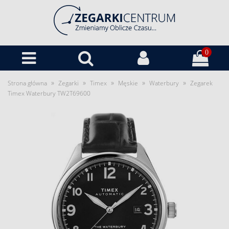
0
»
»
»
»
»
Strona główna
Zegarki
Timex
Męskie
Waterbury
Zegarek
Timex Waterbury TW2T69600