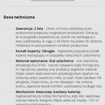
Dane techniczne
Gwarancja: 2 lata
- Okres ochrony udzielanej przez
producenta przypisany oryginalnym produktom. Oznacza,
że w przypadku pojawienia się usterki nie wynikającej z
winy użytkownika, w ciągu 2 lat klient ma prawo do złożenia
reklamacji w autoryzowanym serwisie producenta.
Kształt koperty: Okrągła
- Najbardziej popularny kształt
koperty występujący w przypadku naręcznych czasomierzy.
Materiał wykonania: Stal szlachetna
- stal szlachetna
antyalergiczna (316l) - inaczej nazywana stalą chirurgiczną
to najczęściej używany przy produkcji zegarków materiał.
Dzięki swoim właściwościom antyalergicznym opartym na
znikomej wręcz zawartości niklu uczulać może zaledwie 5%
alergików. Dzięki temu, że nie rdzewieje i nie zmienia
koloru, zapewnia wysoki komfort użytkowania na długie lata
Mechanizm: Kwarcowy (zasilany baterią)
-
Najpopularniejszy rodzaj mechanizmu, jego siłę napędową
stanowi bateria. Margines błędu waha się między -15/+21
sekund w skali miesiąca.