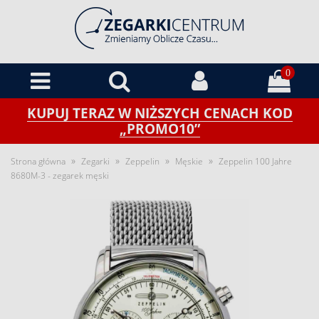
0
KUPUJ TERAZ W NIŻSZYCH CENACH KOD
„PROMO10”
»
»
»
»
Strona główna
Zegarki
Zeppelin
Męskie
Zeppelin 100 Jahre
8680M-3 - zegarek męski