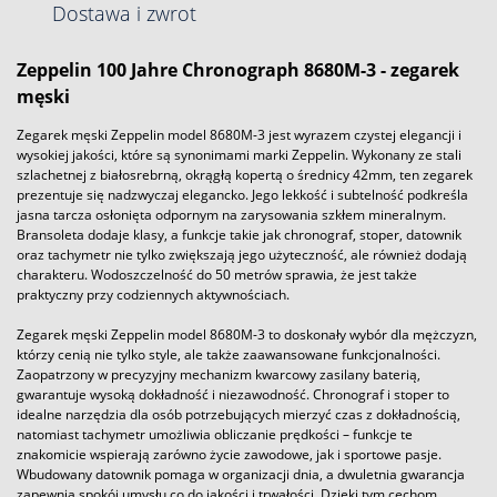
Dostawa i zwrot
Zeppelin 100 Jahre Chronograph 8680M-3
- zegarek
męski
Zegarek męski Zeppelin model 8680M-3 jest wyrazem czystej elegancji i
wysokiej jakości, które są synonimami marki Zeppelin. Wykonany ze stali
szlachetnej z białosrebrną, okrągłą kopertą o średnicy 42mm, ten zegarek
prezentuje się nadzwyczaj elegancko. Jego lekkość i subtelność podkreśla
jasna tarcza osłonięta odpornym na zarysowania szkłem mineralnym.
Bransoleta dodaje klasy, a funkcje takie jak chronograf, stoper, datownik
oraz tachymetr nie tylko zwiększają jego użyteczność, ale również dodają
charakteru. Wodoszczelność do 50 metrów sprawia, że jest także
praktyczny przy codziennych aktywnościach.
Zegarek męski Zeppelin model 8680M-3 to doskonały wybór dla mężczyzn,
którzy cenią nie tylko style, ale także zaawansowane funkcjonalności.
Zaopatrzony w precyzyjny mechanizm kwarcowy zasilany baterią,
gwarantuje wysoką dokładność i niezawodność. Chronograf i stoper to
idealne narzędzia dla osób potrzebujących mierzyć czas z dokładnością,
natomiast tachymetr umożliwia obliczanie prędkości – funkcje te
znakomicie wspierają zarówno życie zawodowe, jak i sportowe pasje.
Wbudowany datownik pomaga w organizacji dnia, a dwuletnia gwarancja
zapewnia spokój umysłu co do jakości i trwałości. Dzięki tym cechom