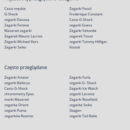
Casio męskie
Zegarki Fossil
G-Shock
Frederique Constant
zegarki Davosa
Casio G-Shock
Zegarki Festina
zegarki Guess
Maserati zegarki
Zegarki Sekonda
Zegarek Mauric Lacroix
zegarek Tissot
Zegarki Michael Kors
zegarki Tommy Hilfiger.
Zegarki Seiko
Vostok
Często przeglądane
Zegarki Aviator
Zegarki Furla
zegarki Balticus.
zegarki G- Shock
Casio G-Shock
Zegarki Ice Watch
chronometry Epos
zegarki Lacoste
marki Maserati
Zegarki Rosefield
zegarka Orient
zegarka Seiko
zegarki Puma
Skagen
zegarków Roamer
zegarki Ted Bake