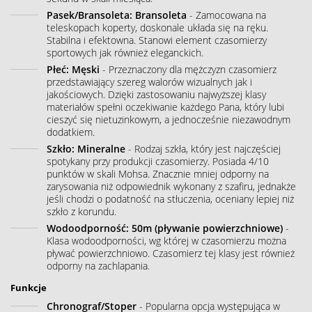
Pasek/Bransoleta: Bransoleta
- Zamocowana na
teleskopach koperty, doskonale układa się na ręku.
Stabilna i efektowna. Stanowi element czasomierzy
sportowych jak również eleganckich.
Płeć: Męski
- Przeznaczony dla mężczyzn czasomierz
przedstawiający szereg walorów wizualnych jak i
jakościowych. Dzięki zastosowaniu najwyższej klasy
materiałów spełni oczekiwanie każdego Pana, który lubi
cieszyć się nietuzinkowym, a jednocześnie niezawodnym
dodatkiem.
Szkło: Mineralne
- Rodzaj szkła, który jest najczęściej
spotykany przy produkcji czasomierzy. Posiada 4/10
punktów w skali Mohsa. Znacznie mniej odporny na
zarysowania niż odpowiednik wykonany z szafiru, jednakże
jeśli chodzi o podatność na stłuczenia, oceniany lepiej niż
szkło z korundu.
Wodoodporność: 50m (pływanie powierzchniowe)
-
Klasa wodoodporności, wg której w czasomierzu można
pływać powierzchniowo. Czasomierz tej klasy jest również
odporny na zachlapania.
Funkcje
Chronograf/Stoper
- Popularna opcja występująca w