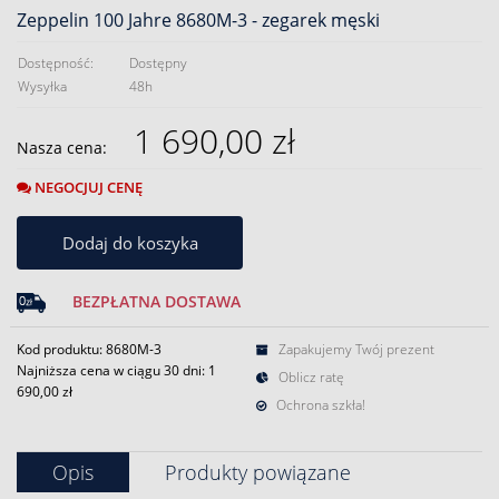
Zeppelin 100 Jahre 8680M-3 - zegarek męski
Dostępność:
Dostępny
Wysyłka
48h
1 690,00 zł
Nasza cena:
NEGOCJUJ CENĘ
Dodaj do koszyka
BEZPŁATNA DOSTAWA
Kod produktu: 8680M-3
Zapakujemy Twój prezent
Najniższa cena w ciągu 30 dni:
1
Oblicz ratę
690,00 zł
Ochrona szkła!
Opis
Produkty powiązane