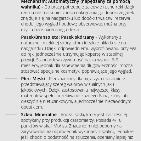
Mechanizm: Automatyczny (napędzany za pomocą
wahnika)
- Do pracy potrzebuje zaledwie ruchu ręki dzięki
czemu nie ma konieczności nakręcania go dopóki zegarek
znajduje się na nadgarstku lub dopóki trwa tzw. rezerwa
chodu. Jego wygląd i budowę obserwować można przy
użyciu transparentnego dekla.
Pasek/Bransoleta: Pasek skórzany
- Wykonany z
naturalnej, miękkiej skóry, która idealnie układa się na
nadgarstku. Dzięki odpowiedniemu wyprofilowaniu przylega
do ręki jednocześnie utrzymując kopertę w stabilnej
pozycji. Standardowa żywotność paska wynosi 6-9
miesięcy, jednak dla zapewnienia długowieczności można
stosować specjalne kosmetyki poprawiające jego wygląd.
Płeć: Męski
- Przeznaczony dla mężczyzn czasomierz
przedstawiający szereg walorów wizualnych jak i
jakościowych. Dzięki zastosowaniu najwyższej klasy
materiałów spełni oczekiwanie każdego Pana, który lubi
cieszyć się nietuzinkowym, a jednocześnie niezawodnym
dodatkiem.
Szkło: Mineralne
- Rodzaj szkła, który jest najczęściej
spotykany przy produkcji czasomierzy. Posiada 4/10
punktów w skali Mohsa. Znacznie mniej odporny na
zarysowania niż odpowiednik wykonany z szafiru, jednakże
jeśli chodzi o podatność na stłuczenia, oceniany lepiej niż