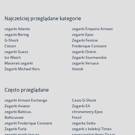
Najcześciej przeglądane kategorie
zegarki Atlantic
zegarki Emporio Armani
zegarki Bering
zegarki Epos
G-Shock
Zegarki Festina
Citizen
Frederique Constant
zegarki Guess
zegarki Orient.
Ice Watch
Zegarki Sturmanskie
Maserati zegarki
zegarki Versace
Zegarki Michael Kors
Vostok
Często przeglądane
zegarki Armani Exchange
Casio G-Shock
Zegarki Aviator
Zegarki EA
zegarki Balticus.
chronometry Epos
Balticusowi
Fossil
zegarki Frederique Constant
zegarka Seiko
Zegarki Furla
zegarki z kolekcji Timex
zegarki marki Jaguar
szwajcarskiej firmy Tissot