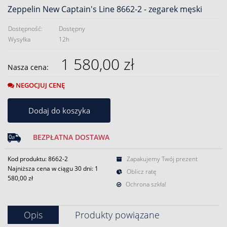
Zeppelin New Captain's Line 8662-2 - zegarek męski
Dostępność:
Dostępny
Wysyłka
12h
1 580,00 zł
Nasza cena:
NEGOCJUJ CENĘ
Dodaj do koszyka
BEZPŁATNA DOSTAWA
Kod produktu: 8662-2
Zapakujemy Twój prezent
Najniższa cena w ciągu 30 dni:
1
Oblicz ratę
580,00 zł
Ochrona szkła!
Opis
Produkty powiązane