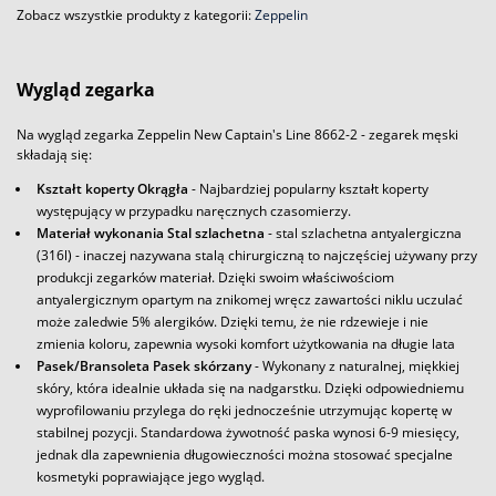
Zobacz wszystkie produkty z kategorii:
Zeppelin
Wygląd zegarka
Na wygląd zegarka Zeppelin New Captain's Line 8662-2 - zegarek męski
składają się:
Kształt koperty Okrągła
- Najbardziej popularny kształt koperty
występujący w przypadku naręcznych czasomierzy.
Materiał wykonania Stal szlachetna
- stal szlachetna antyalergiczna
(316l) - inaczej nazywana stalą chirurgiczną to najczęściej używany przy
produkcji zegarków materiał. Dzięki swoim właściwościom
antyalergicznym opartym na znikomej wręcz zawartości niklu uczulać
może zaledwie 5% alergików. Dzięki temu, że nie rdzewieje i nie
zmienia koloru, zapewnia wysoki komfort użytkowania na długie lata
Pasek/Bransoleta Pasek skórzany
- Wykonany z naturalnej, miękkiej
skóry, która idealnie układa się na nadgarstku. Dzięki odpowiedniemu
wyprofilowaniu przylega do ręki jednocześnie utrzymując kopertę w
stabilnej pozycji. Standardowa żywotność paska wynosi 6-9 miesięcy,
jednak dla zapewnienia długowieczności można stosować specjalne
kosmetyki poprawiające jego wygląd.