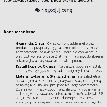
z autoryzowanego sklepu a następnie prześlemy naszą propozycję.
Negocjuj cenę
Dane techniczne
Gwarancja: 2 lata
- Okres ochrony udzielanej przez
producenta przypisany oryginalnym produktom. Oznacza,
że w przypadku pojawienia się usterki nie wynikającej z
winy użytkownika, w ciągu 2 lat klient ma prawo do złożenia
reklamacji w autoryzowanym serwisie producenta.
Kształt koperty: Okrągła
- Najbardziej popularny kształt
koperty występujący w przypadku naręcznych czasomierzy.
Materiał wykonania: Stal szlachetna
- stal szlachetna
antyalergiczna (316l) - inaczej nazywana stalą chirurgiczną
to najczęściej używany przy produkcji zegarków materiał.
Dzięki swoim właściwościom antyalergicznym opartym na
znikomej wręcz zawartości niklu uczulać może zaledwie 5%
alergików. Dzięki temu, że nie rdzewieje i nie zmienia
koloru, zapewnia wysoki komfort użytkowania na długie lata