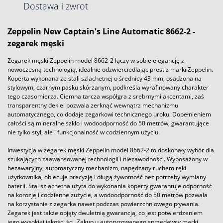
Dostawa i zwrot
Zeppelin New Captain's Line Automatic 8662-2 -
zegarek męski
Zegarek męski Zeppelin model 8662-2 łączy w sobie elegancję z
nowoczesną technologią, idealnie odzwierciedlając prestiż marki Zeppelin.
Koperta wykonana ze stali szlachetnej o średnicy 43 mm, osadzona na
stylowym, czarnym pasku skórzanym, podkreśla wyrafinowany charakter
tego czasomierza. Ciemna tarcza współgra z srebrnymi akcentami, zaś
transparentny dekiel pozwala zerknąć wewnątrz mechanizmu
automatycznego, co dodaje zegarkowi technicznego uroku. Dopełnieniem
całości są mineralne szkło i wodoodporność do 50 metrów, gwarantujące
nie tylko styl, ale i funkcjonalność w codziennym użyciu.
Inwestycja w zegarek męski Zeppelin model 8662-2 to doskonały wybór dla
szukających zaawansowanej technologii i niezawodności. Wyposażony w
bezawaryjny, automatyczny mechanizm, napędzany ruchem ręki
użytkownika, obiecuje precyzję i długą żywotność bez potrzeby wymiany
baterii. Stal szlachetna użyta do wykonania koperty gwarantuje odporność
na korozję i codzienne zużycie, a wodoodporność do 50 metrów pozwala
na korzystanie z zegarka nawet podczas powierzchniowego pływania.
Zegarek jest także objęty dwuletnią gwarancją, co jest potwierdzeniem
jego wysokiej jakości.ści. Zakup u autoryzowanego sprzedawcy marki