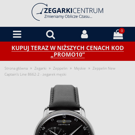
0
KUPUJ TERAZ W NIŻSZYCH CENACH KOD
„PROMO10”
»
»
»
»
Strona główna
Zegarki
Zeppelin
Męskie
Zeppelin New
Captain's Line 8662-2 - zegarek męski