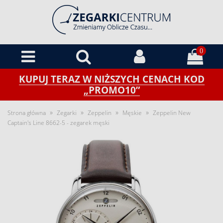
0
KUPUJ TERAZ W NIŻSZYCH CENACH KOD
„PROMO10”
»
»
»
»
Strona główna
Zegarki
Zeppelin
Męskie
Zeppelin New
Captain's Line 8662-5 - zegarek męski