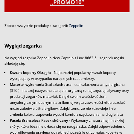
„PROMO10”
Zobacz wszystkie produkty z kategorii:
Zeppelin
Wygląd zegarka
Na wygląd zegarka Zeppelin New Captain's Line 8662-5 - zegarek męski
składają się:
Kształt koperty Okrągła
- Najbardziej popularny kształt koperty
występujący w przypadku naręcznych czasomierzy.
Materiał wykonania Stal szlachetna
- stal szlachetna antyalergiczna
(316l) - inaczej nazywana stalą chirurgiczną to najczęściej używany przy
produkcji zegarków materiał. Dzięki swoim właściwościom
antyalergicznym opartym na znikomej wręcz zawartości niklu uczulać
może zaledwie 5% alergików. Dzięki temu, że nie rdzewieje i nie
zmienia koloru, zapewnia wysoki komfort użytkowania na długie lata
Pasek/Bransoleta Pasek skórzany
- Wykonany z naturalnej, miękkiej
skóry, która idealnie układa się na nadgarstku. Dzięki odpowiedniemu
wyprofilowaniu przylega do ręki jednocześnie utrzymując kopertę w