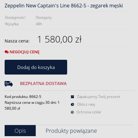
Zeppelin New Captain's Line 8662-5 - zegarek męski
Dostępność:
Dostępny
Wysyłka
48h
1 580,00 zł
Nasza cena:
NEGOCJUJ CENĘ
Dodaj do koszyka
BEZPŁATNA DOSTAWA
Kod produktu: 8662-5
Zapakujemy Twój prezent
Najniższa cena w ciągu 30 dni:
1
Oblicz ratę
580,00 zł
Ochrona szkła!
Opis
Produkty powiązane