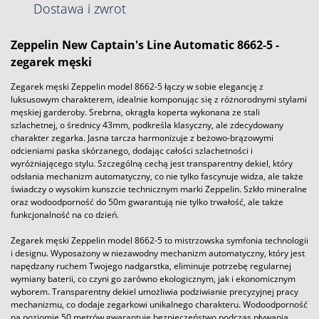
Dostawa i zwrot
Zeppelin New Captain's Line Automatic 8662-5
-
zegarek męski
Zegarek męski Zeppelin model 8662-5 łączy w sobie elegancję z
luksusowym charakterem, idealnie komponując się z różnorodnymi stylami
męskiej garderoby. Srebrna, okrągła koperta wykonana ze stali
szlachetnej, o średnicy 43mm, podkreśla klasyczny, ale zdecydowany
charakter zegarka. Jasna tarcza harmonizuje z beżowo-brązowymi
odcieniami paska skórzanego, dodając całości szlachetności i
wyróżniającego stylu. Szczególną cechą jest transparentny dekiel, który
odsłania mechanizm automatyczny, co nie tylko fascynuje widza, ale także
świadczy o wysokim kunszcie technicznym marki Zeppelin. Szkło mineralne
oraz wodoodporność do 50m gwarantują nie tylko trwałość, ale także
funkcjonalność na co dzień.
Zegarek męski Zeppelin model 8662-5 to mistrzowska symfonia technologii
i designu. Wyposażony w niezawodny mechanizm automatyczny, który jest
napędzany ruchem Twojego nadgarstka, eliminuje potrzebę regularnej
wymiany baterii, co czyni go zarówno ekologicznym, jak i ekonomicznym
wyborem. Transparentny dekiel umożliwia podziwianie precyzyjnej pracy
mechanizmu, co dodaje zegarkowi unikalnego charakteru. Wodoodporność
na poziomie 50 metrów gwarantuje bezpieczeństwo podczas pływania