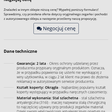
Znalazłeś w innym sklepie niższą cenę? Wypełnij poniższy formularz!
Sprawdzimy, czy przesłana oferta dotyczy oryginalnego zegarka i pochodzi
z autoryzowanego sklepu a następnie prześlemy naszą propozycję.
Negocjuj cenę
Dane techniczne
Gwarancja: 2 lata
- Okres ochrony udzielanej przez
producenta przypisany oryginalnym produktom. Oznacza,
że w przypadku pojawienia się usterki nie wynikającej z
winy użytkownika, w ciągu 2 lat klient ma prawo do złożenia
reklamacji w autoryzowanym serwisie producenta.
Kształt koperty: Okrągła
- Najbardziej popularny kształt
koperty występujący w przypadku naręcznych czasomierzy.
Materiał wykonania: Stal szlachetna
- stal szlachetna
antyalergiczna (316l) - inaczej nazywana stalą chirurgiczną
to najczęściej używany przy produkcji zegarków materiał.
Dzięki swoim właściwościom antyalergicznym opartym na