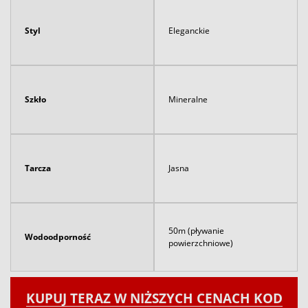
Styl
Eleganckie
Szkło
Mineralne
Tarcza
Jasna
50m (pływanie
Wodoodporność
powierzchniowe)
KUPUJ TERAZ W NIŻSZYCH CENACH KOD