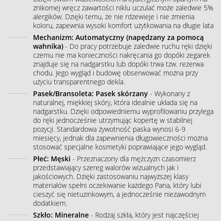
znikomej wręcz zawartości niklu uczulać może zaledwie 5%
alergików. Dzięki temu, że nie rdzewieje i nie zmienia
koloru, zapewnia wysoki komfort użytkowania na długie lata
Mechanizm: Automatyczny (napędzany za pomocą
wahnika)
- Do pracy potrzebuje zaledwie ruchu ręki dzięki
czemu nie ma konieczności nakręcania go dopóki zegarek
znajduje się na nadgarstku lub dopóki trwa tzw. rezerwa
chodu. Jego wygląd i budowę obserwować można przy
użyciu transparentnego dekla.
Pasek/Bransoleta: Pasek skórzany
- Wykonany z
naturalnej, miękkiej skóry, która idealnie układa się na
nadgarstku. Dzięki odpowiedniemu wyprofilowaniu przylega
do ręki jednocześnie utrzymując kopertę w stabilnej
pozycji. Standardowa żywotność paska wynosi 6-9
miesięcy, jednak dla zapewnienia długowieczności można
stosować specjalne kosmetyki poprawiające jego wygląd.
Płeć: Męski
- Przeznaczony dla mężczyzn czasomierz
przedstawiający szereg walorów wizualnych jak i
jakościowych. Dzięki zastosowaniu najwyższej klasy
materiałów spełni oczekiwanie każdego Pana, który lubi
cieszyć się nietuzinkowym, a jednocześnie niezawodnym
dodatkiem.
Szkło: Mineralne
- Rodzaj szkła, który jest najczęściej