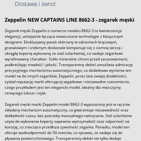
Dostawa i zwrot
Zeppelin NEW CAPTAINS LINE 8662-3
- zegarek męski
Zegarek męski Zeppelin o numerze modelu 8662-3 to kwintesencja
elegancji, umiejętnie łącząca nowoczesne technologie z klasycznym
designem. Ekskluzywny pasek skórzany w odcieniach brązowym,
granatowym i srebrnym doskonale komponuje się z ciemną tarczą i
okrągłą kopertą wykonaną ze stali szlachetnej, co nadaje zegarkowi
wyrafinowany charakter. Szkło mineralne chroni przed zarysowaniami,
podkreślając trwałość i jakość. Transparentny dekiel umożliwia admirację
precyzyjnego mechanizmu automatycznego, co dodatkowo wyróżnia ten
model na tle innych zegarków. Zeppelin, przez lata swojej działalności,
zyskał reputację marki oferującej wyjątkowe i niezawodne czasomierze,
czego przykładem jest ten elegancki model, idealny dla mężczyzny
ceniącego luksus i style.
Zegarek męski marki Zeppelin model 8662-3 wyposażony jest w ręcznie
składany mechanizm automatyczny, co gwarantuje niezawodność oraz
dokładność czasu, bez potrzeby manualnego nakręcania. Stal szlachetna
użyta do wykonania koperty zapewnia wytrzymałość oraz odporność na
korozję, co znacząco przedłuża żywotność zegarka. Ponadto, model ten
oferuje wodoodporność do 50 metrów, co sprawia, że nadaje się do
pływania powierzchniowego. Transparentny dekiel nie tylko dodaje