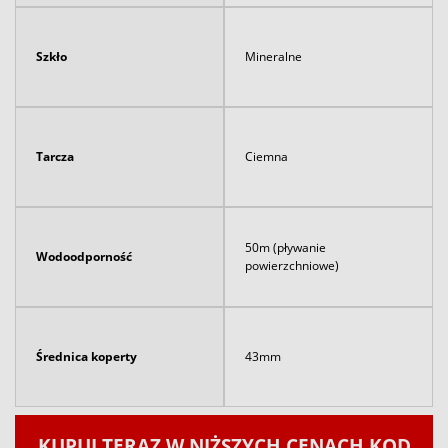
Szkło
Mineralne
Tarcza
Ciemna
50m (pływanie
Wodoodporność
powierzchniowe)
Średnica koperty
43mm
KUPUJ TERAZ W NIŻSZYCH CENACH KOD