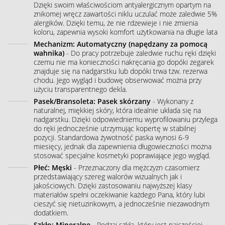
Dzięki swoim właściwościom antyalergicznym opartym na
znikomej wręcz zawartości niklu uczulać może zaledwie 5%
alergików. Dzięki temu, że nie rdzewieje i nie zmienia
koloru, zapewnia wysoki komfort użytkowania na długie lata
Mechanizm: Automatyczny (napędzany za pomocą
wahnika)
- Do pracy potrzebuje zaledwie ruchu ręki dzięki
czemu nie ma konieczności nakręcania go dopóki zegarek
znajduje się na nadgarstku lub dopóki trwa tzw. rezerwa
chodu. Jego wygląd i budowę obserwować można przy
użyciu transparentnego dekla.
Pasek/Bransoleta: Pasek skórzany
- Wykonany z
naturalnej, miękkiej skóry, która idealnie układa się na
nadgarstku. Dzięki odpowiedniemu wyprofilowaniu przylega
do ręki jednocześnie utrzymując kopertę w stabilnej
pozycji. Standardowa żywotność paska wynosi 6-9
miesięcy, jednak dla zapewnienia długowieczności można
stosować specjalne kosmetyki poprawiające jego wygląd.
Płeć: Męski
- Przeznaczony dla mężczyzn czasomierz
przedstawiający szereg walorów wizualnych jak i
jakościowych. Dzięki zastosowaniu najwyższej klasy
materiałów spełni oczekiwanie każdego Pana, który lubi
cieszyć się nietuzinkowym, a jednocześnie niezawodnym
dodatkiem.
Szkło: Mineralne
- Rodzaj szkła, który jest najczęściej