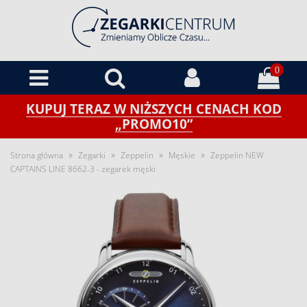
0
KUPUJ TERAZ W NIŻSZYCH CENACH KOD
„PROMO10”
»
»
»
»
Strona główna
Zegarki
Zeppelin
Męskie
Zeppelin NEW
CAPTAINS LINE 8662-3 - zegarek męski