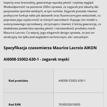
koperty oraz bransolety, gwarantuje wysoką jakość i stylowy wygląd.
Wodoodporność na poziomie 200m sprawia, że zegarek jest idealny dla
pasjonatów sportów wodnych, w tym nurków. Zegarek posiada również
praktyczne funkcje takie jak datownik oraz fluorescencyjne wskazówki, co
poprawia jego użyteczność w różnych warunkach. Kupując ten model u
autoryzowanego sprzedawcy, otrzymujesz również 2-letnią gwarancję, co
dodatkowo potwierdza wysoką jakość i niezawodność produktu marki
Maurice Lacroix. Co więcej, jego elegancki design sprawia, że jest on
atrakcyjny nie tylko pod względem technicznym, ale i wizualnym.
Specyfikacja czasomierza Maurice Lacroix AIKON
AI6008-SS002-630-1 - zegarek męski
Kod produktu
AI6008-SS002-630-1
Kod EAN
7630020610830