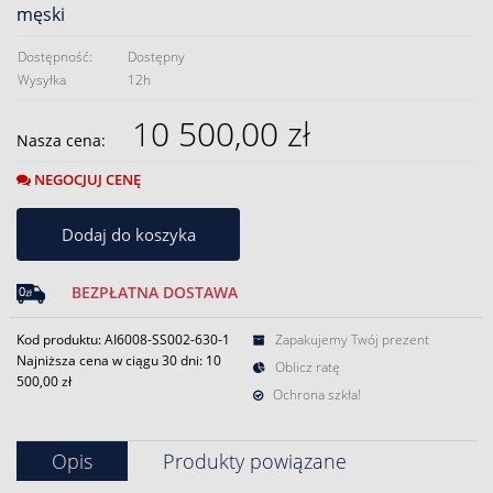
męski
Dostępność:
Dostępny
Wysyłka
12h
10 500,00 zł
Nasza cena:
NEGOCJUJ CENĘ
Dodaj do koszyka
BEZPŁATNA DOSTAWA
Kod produktu: AI6008-SS002-630-1
Zapakujemy Twój prezent
Najniższa cena w ciągu 30 dni:
10
Oblicz ratę
500,00 zł
Ochrona szkła!
Opis
Produkty powiązane