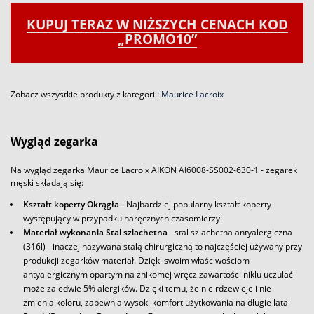
KUPUJ TERAZ W NIŻSZYCH CENACH KOD
„PROMO10”
Zobacz wszystkie produkty z kategorii:
Maurice Lacroix
Wygląd zegarka
Na wygląd zegarka Maurice Lacroix AIKON AI6008-SS002-630-1 - zegarek
męski składają się:
Kształt koperty Okrągła
- Najbardziej popularny kształt koperty
występujący w przypadku naręcznych czasomierzy.
Materiał wykonania Stal szlachetna
- stal szlachetna antyalergiczna
(316l) - inaczej nazywana stalą chirurgiczną to najczęściej używany przy
produkcji zegarków materiał. Dzięki swoim właściwościom
antyalergicznym opartym na znikomej wręcz zawartości niklu uczulać
może zaledwie 5% alergików. Dzięki temu, że nie rdzewieje i nie
zmienia koloru, zapewnia wysoki komfort użytkowania na długie lata