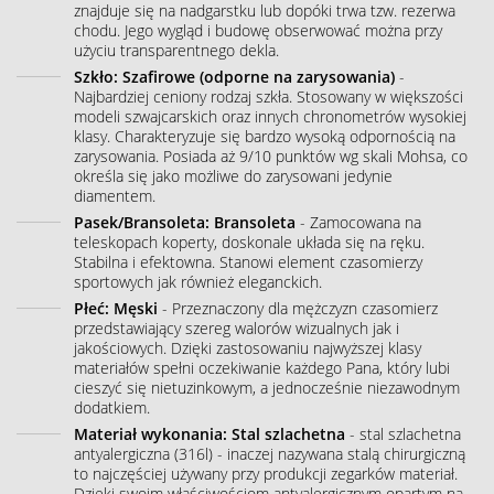
znajduje się na nadgarstku lub dopóki trwa tzw. rezerwa
chodu. Jego wygląd i budowę obserwować można przy
użyciu transparentnego dekla.
Szkło: Szafirowe (odporne na zarysowania)
-
Najbardziej ceniony rodzaj szkła. Stosowany w większości
modeli szwajcarskich oraz innych chronometrów wysokiej
klasy. Charakteryzuje się bardzo wysoką odpornością na
zarysowania. Posiada aż 9/10 punktów wg skali Mohsa, co
określa się jako możliwe do zarysowani jedynie
diamentem.
Pasek/Bransoleta: Bransoleta
- Zamocowana na
teleskopach koperty, doskonale układa się na ręku.
Stabilna i efektowna. Stanowi element czasomierzy
sportowych jak również eleganckich.
Płeć: Męski
- Przeznaczony dla mężczyzn czasomierz
przedstawiający szereg walorów wizualnych jak i
jakościowych. Dzięki zastosowaniu najwyższej klasy
materiałów spełni oczekiwanie każdego Pana, który lubi
cieszyć się nietuzinkowym, a jednocześnie niezawodnym
dodatkiem.
Materiał wykonania: Stal szlachetna
- stal szlachetna
antyalergiczna (316l) - inaczej nazywana stalą chirurgiczną
to najczęściej używany przy produkcji zegarków materiał.
Dzięki swoim właściwościom antyalergicznym opartym na