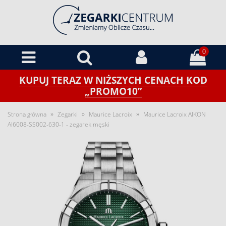
0
KUPUJ TERAZ W NIŻSZYCH CENACH KOD
„PROMO10”
»
»
»
Strona główna
Zegarki
Maurice Lacroix
Maurice Lacroix AIKON
AI6008-SS002-630-1 - zegarek męski