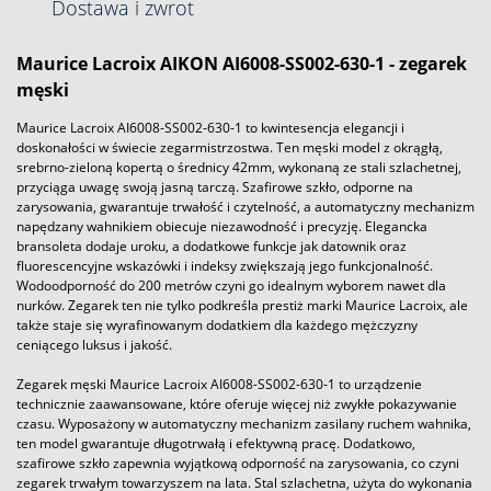
Dostawa i zwrot
Maurice Lacroix AIKON AI6008-SS002-630-1 - zegarek
męski
Maurice Lacroix AI6008-SS002-630-1 to kwintesencja elegancji i
doskonałości w świecie zegarmistrzostwa. Ten męski model z okrągłą,
srebrno-zieloną kopertą o średnicy 42mm, wykonaną ze stali szlachetnej,
przyciąga uwagę swoją jasną tarczą. Szafirowe szkło, odporne na
zarysowania, gwarantuje trwałość i czytelność, a automatyczny mechanizm
napędzany wahnikiem obiecuje niezawodność i precyzję. Elegancka
bransoleta dodaje uroku, a dodatkowe funkcje jak datownik oraz
fluorescencyjne wskazówki i indeksy zwiększają jego funkcjonalność.
Wodoodporność do 200 metrów czyni go idealnym wyborem nawet dla
nurków. Zegarek ten nie tylko podkreśla prestiż marki Maurice Lacroix, ale
także staje się wyrafinowanym dodatkiem dla każdego mężczyzny
ceniącego luksus i jakość.
Zegarek męski Maurice Lacroix AI6008-SS002-630-1 to urządzenie
technicznie zaawansowane, które oferuje więcej niż zwykłe pokazywanie
czasu. Wyposażony w automatyczny mechanizm zasilany ruchem wahnika,
ten model gwarantuje długotrwałą i efektywną pracę. Dodatkowo,
szafirowe szkło zapewnia wyjątkową odporność na zarysowania, co czyni
zegarek trwałym towarzyszem na lata. Stal szlachetna, użyta do wykonania