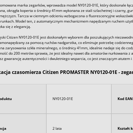
enomowana marka zegarków, wprowadza model NY0120-01E, który doskonale łącz
na, okrągła koperta o średnicy 41mm wykonana ze stali szlachetnej i czarny, gu
mężczyzn. Tarcza w ciemnym odcieniu wzbogacona o fluorescencyjne wskazówki i
runkach. Model ten, z automatycznym mechanizmem napędzanym ruchem użytkown
ka się z elegancją.
ski Citizen NY0120-01E jest doskonałym wyborem dla poszukujących niezawodno
samonapędzany za pomocą ruchów nadgarstka, co eliminuje potrzebę codziennego 
na zarysowania szkła mineralnego, o średnicy 41mm, idealnie nadaje się do co
ość do 200 metrów sprawia, że jest idealny nawet dla amatorów nurkowania z 
asz gwarancję autentyczności i dwuletniego wsparcia, co jest znaczącym atutem
kacja czasomierza Citizen PROMASTER NY0120-01E - zega
oduktu
NY0120-01E
Kod EAN
cja
2 lata
Kształt 