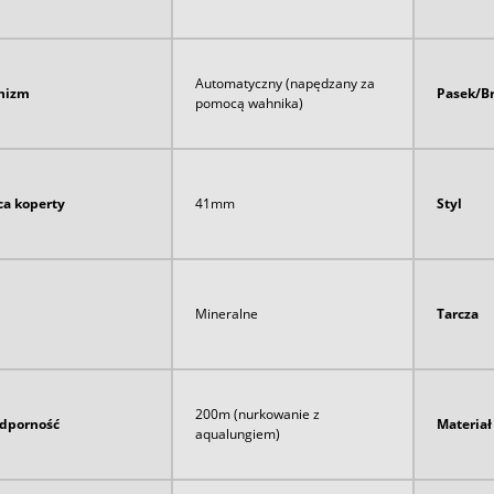
Automatyczny (napędzany za
nizm
Pasek/B
pomocą wahnika)
ca koperty
41mm
Styl
Mineralne
Tarcza
200m (nurkowanie z
dporność
Materia
aqualungiem)