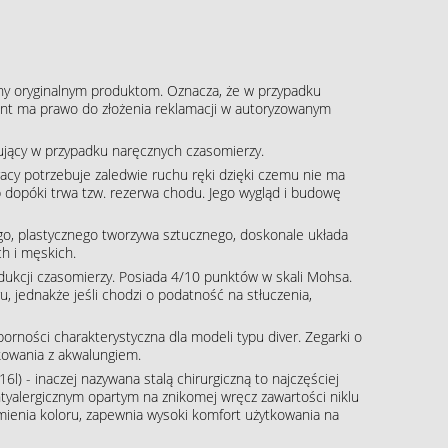
ny oryginalnym produktom. Oznacza, że w przypadku
klient ma prawo do złożenia reklamacji w autoryzowanym
pujący w przypadku naręcznych czasomierzy.
acy potrzebuje zaledwie ruchu ręki dzięki czemu nie ma
b dopóki trwa tzw. rezerwa chodu. Jego wygląd i budowę
o, plastycznego tworzywa sztucznego, doskonale układa
h i męskich.
rodukcji czasomierzy. Posiada 4/10 punktów w skali Mohsa.
, jednakże jeśli chodzi o podatność na stłuczenia,
rności charakterystyczna dla modeli typu diver. Zegarki o
kowania z akwalungiem.
16l) - inaczej nazywana stalą chirurgiczną to najczęściej
tyalergicznym opartym na znikomej wręcz zawartości niklu
zmienia koloru, zapewnia wysoki komfort użytkowania na