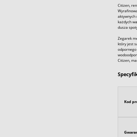
Citizen, r
Wyrafinowa
aktywnych 
każdych wa
dusza spoty
Zegarek mę
który jest 
odpornego 
wodoodporn
Citizen, m
Specyfi
Kod pr
Gwaran