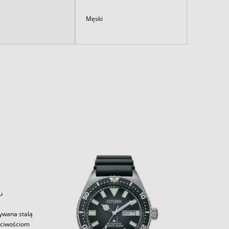
Męski
u
zywana stalą
aściwościom