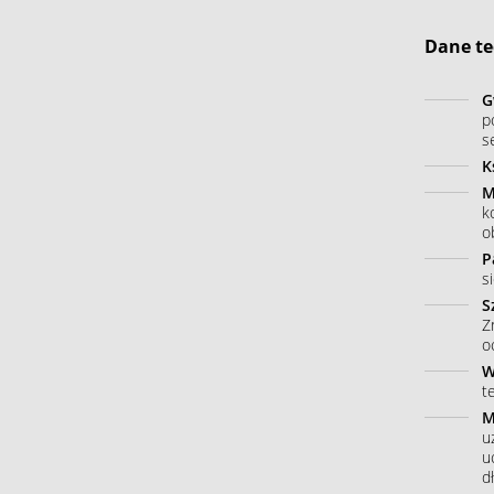
Dane te
G
p
s
K
M
k
o
P
s
S
Z
o
W
t
M
u
u
dł