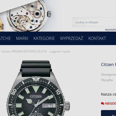
wyszuk
ATCHE
MARKI
KATEGORIE
WYPRZEDAŻ
KONTAKT
Citizen PROMASTER NY0120-01E - zegarek męski
Citizen
Dostępnoś
Wysyłka
Nasza c
NEGOC