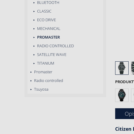
BLUETOOTH
CLASSIC
ECO DRIVE
MECHANICAL
PROMASTER
RADIO CONTROLLED
SATELLITE WAVE
TITANIUM
Promaster
Radio controlled
PRODUKTY 
Tsuyosa
Opi
Citizen