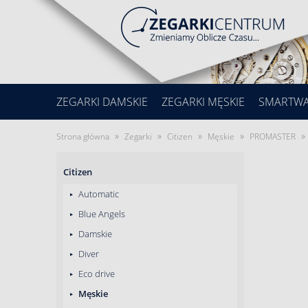
ZEGARKI DAMSKIE
ZEGARKI MĘSKIE
SMARTW
»
»
»
»
»
Strona główna
Zegarki
Citizen
Męskie
PROMASTER
Citizen
Automatic
Blue Angels
Damskie
Diver
Eco drive
Męskie