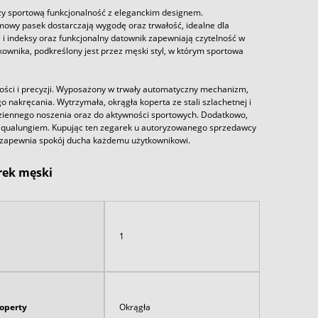
y sportową funkcjonalność z eleganckim designem.
mowy pasek dostarczają wygodę oraz trwałość, idealne dla
 indeksy oraz funkcjonalny datownik zapewniają czytelność w
ika, podkreślony jest przez męski styl, w którym sportowa
ści i precyzji. Wyposażony w trwały automatyczny mechanizm,
nakręcania. Wytrzymała, okrągła koperta ze stali szlachetnej i
dziennego noszenia oraz do aktywności sportowych. Dodatkowo,
aqualungiem. Kupując ten zegarek u autoryzowanego sprzedawcy
 i zapewnia spokój ducha każdemu użytkownikowi.
rek męski
1
koperty
Okrągła