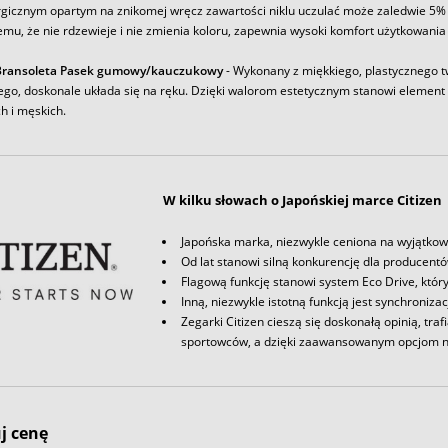
rgicznym opartym na znikomej wręcz zawartości niklu uczulać może zaledwie 5% 
emu, że nie rdzewieje i nie zmienia koloru, zapewnia wysoki komfort użytkowania
Bransoleta Pasek gumowy/kauczukowy
- Wykonany z miękkiego, plastycznego 
ego, doskonale układa się na ręku. Dzięki walorom estetycznym stanowi element
h i męskich.
W kilku słowach o Japońskiej marce Citizen
Japońska marka, niezwykle ceniona na wyjątkow
Od lat stanowi silną konkurencję dla producent
Flagową funkcję stanowi system Eco Drive, któr
Inną, niezwykle istotną funkcją jest synchroniz
Zegarki Citizen cieszą się doskonałą opinią, tra
sportowców, a dzięki zaawansowanym opcjom n
j cenę