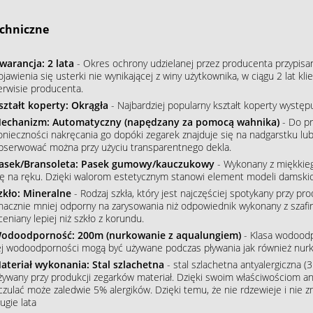
chniczne
warancja: 2 lata
- Okres ochrony udzielanej przez producenta przypisa
ojawienia się usterki nie wynikającej z winy użytkownika, w ciągu 2 lat 
erwisie producenta.
ształt koperty: Okrągła
- Najbardziej popularny kształt koperty wystę
echanizm: Automatyczny (napędzany za pomocą wahnika)
- Do pr
onieczności nakręcania go dopóki zegarek znajduje się na nadgarstku lu
bserwować można przy użyciu transparentnego dekla.
asek/Bransoleta: Pasek gumowy/kauczukowy
- Wykonany z miękkieg
ię na ręku. Dzięki walorom estetycznym stanowi element modeli damskic
zkło: Mineralne
- Rodzaj szkła, który jest najczęściej spotykany przy p
nacznie mniej odporny na zarysowania niż odpowiednik wykonany z szafiru
ceniany lepiej niż szkło z korundu.
odoodporność: 200m (nurkowanie z aqualungiem)
- Klasa wodoodpo
ej wodoodporności mogą być używane podczas pływania jak również nur
ateriał wykonania: Stal szlachetna
- stal szlachetna antyalergiczna (3
żywany przy produkcji zegarków materiał. Dzięki swoim właściwościom an
czulać może zaledwie 5% alergików. Dzięki temu, że nie rdzewieje i nie 
ugie lata