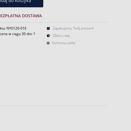
daj do koszyka
BEZPŁATNA DOSTAWA
ktu: NY0120-01E
Zapakujemy Twój prezent
cena w ciągu 30 dni:
1
Oblicz ratę
Ochrona szkła!