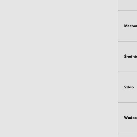
Mecha
Średni
Szkło
Wodoo