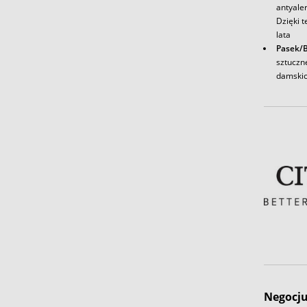
antyale
Dzięki t
lata
Pasek/
sztuczn
damskic
Negocju