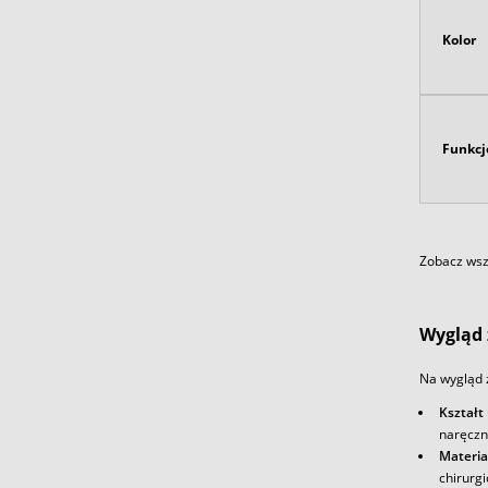
Kolor
Funkcj
Zobacz wszy
Wygląd 
Na wygląd 
Kształt
naręczn
Materia
chirurg