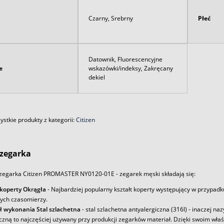
Czarny, Srebrny
Płeć
Datownik, Fluorescencyjne
e
wskazówki/indeksy, Zakręcany
dekiel
stkie produkty z kategorii:
Citizen
zegarka
zegarka Citizen PROMASTER NY0120-01E - zegarek męski składają się:
 koperty Okrągła
- Najbardziej popularny kształt koperty występujący w przypadk
ych czasomierzy.
ł wykonania Stal szlachetna
- stal szlachetna antyalergiczna (316l) - inaczej na
iczną to najczęściej używany przy produkcji zegarków materiał. Dzięki swoim wł