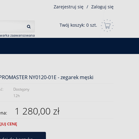
Zarejestruj się
/
Zaloguj się
Twój koszyk:
0
szt.
iwarka zaawansowana
 PROMASTER NY0120-01E - zegarek męski
ć:
Dostępny
12h
1 280,00 zł
ena:
JUJ CENĘ