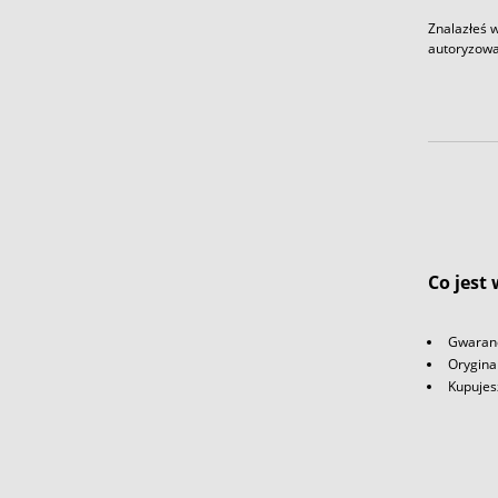
Znalazłeś w
autoryzowa
Co jest
Gwaranc
Orygina
Kupujes