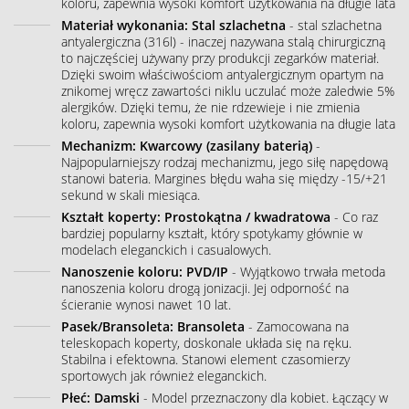
koloru, zapewnia wysoki komfort użytkowania na długie lata
Materiał wykonania: Stal szlachetna
- stal szlachetna
antyalergiczna (316l) - inaczej nazywana stalą chirurgiczną
to najczęściej używany przy produkcji zegarków materiał.
Dzięki swoim właściwościom antyalergicznym opartym na
znikomej wręcz zawartości niklu uczulać może zaledwie 5%
alergików. Dzięki temu, że nie rdzewieje i nie zmienia
koloru, zapewnia wysoki komfort użytkowania na długie lata
Mechanizm: Kwarcowy (zasilany baterią)
-
Najpopularniejszy rodzaj mechanizmu, jego siłę napędową
stanowi bateria. Margines błędu waha się między -15/+21
sekund w skali miesiąca.
Kształt koperty: Prostokątna / kwadratowa
- Co raz
bardziej popularny kształt, który spotykamy głównie w
modelach eleganckich i casualowych.
Nanoszenie koloru: PVD/IP
- Wyjątkowo trwała metoda
nanoszenia koloru drogą jonizacji. Jej odporność na
ścieranie wynosi nawet 10 lat.
Pasek/Bransoleta: Bransoleta
- Zamocowana na
teleskopach koperty, doskonale układa się na ręku.
Stabilna i efektowna. Stanowi element czasomierzy
sportowych jak również eleganckich.
Płeć: Damski
- Model przeznaczony dla kobiet. Łączący w