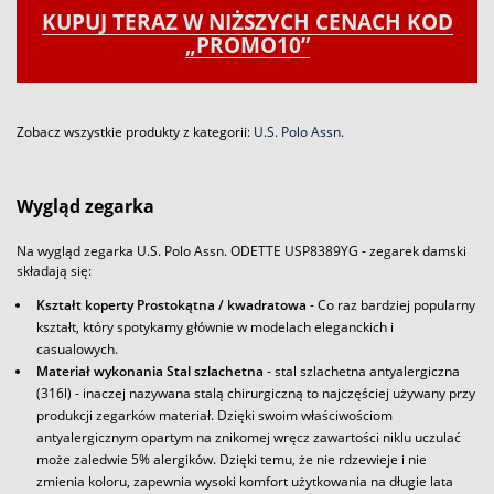
KUPUJ TERAZ W NIŻSZYCH CENACH KOD
„PROMO10”
Zobacz wszystkie produkty z kategorii:
U.S. Polo Assn.
Wygląd zegarka
Na wygląd zegarka U.S. Polo Assn. ODETTE USP8389YG - zegarek damski
składają się:
Kształt koperty Prostokątna / kwadratowa
- Co raz bardziej popularny
kształt, który spotykamy głównie w modelach eleganckich i
casualowych.
Materiał wykonania Stal szlachetna
- stal szlachetna antyalergiczna
(316l) - inaczej nazywana stalą chirurgiczną to najczęściej używany przy
produkcji zegarków materiał. Dzięki swoim właściwościom
antyalergicznym opartym na znikomej wręcz zawartości niklu uczulać
może zaledwie 5% alergików. Dzięki temu, że nie rdzewieje i nie
zmienia koloru, zapewnia wysoki komfort użytkowania na długie lata