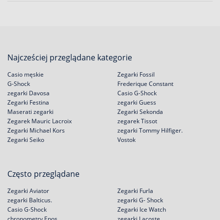
Najcześciej przeglądane kategorie
Casio męskie
Zegarki Fossil
G-Shock
Frederique Constant
zegarki Davosa
Casio G-Shock
Zegarki Festina
zegarki Guess
Maserati zegarki
Zegarki Sekonda
Zegarek Mauric Lacroix
zegarek Tissot
Zegarki Michael Kors
zegarki Tommy Hilfiger.
Zegarki Seiko
Vostok
Często przeglądane
Zegarki Aviator
Zegarki Furla
zegarki Balticus.
zegarki G- Shock
Casio G-Shock
Zegarki Ice Watch
chronometry Epos
zegarki Lacoste