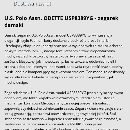
Dostawa i zwrot
U.S. Polo Assn. ODETTE USP8389YG - zegarek
damski
Damski zegarek U.S. Polo Assn. model USP8389YG to kwintesencja
elegancji i stylu Fashion, który doskonale podkreśla prestiż marki.
Urzekający złoty kolor koperty oraz paska wykonanych ze stali szlachetnej
pokrytej metodą PVD/IP, nadaje temu czasomierzowi niepowtarzalny i
modny wygląd. Prostokątny kształt koperty sprawia, że zegarek jest
zarówno klasyczny, jak i nowoczesny. Jasna tarcza w odcieniach bieli i
srebra, zdobiona liniowymi indeksami, zapewnia czytelność oraz subtelny
blask, idealnie komponujący się z każdym strojem. Ten model to doskonały
wybór dla każdej kobiety ceniącej sobie zarówno funkcjonalność, jak i
modny design.
Zegarek damski U.S. Polo Assn. model USP8389YG jest nie tylko stylowym
dodatkiem, ale także wyjątkowo niezawodnym urządzeniem. Oferuje
mechanizm kwarcowy Miyota, znany ze swojej precyzji i trwałości,
zapewniający dokładne odmierzanie czasu. Zegarek charakteryzuje się 2-
letnią gwarancją, co stanowi potwierdzenie jego wysokiej jakości. Stal
szlachetna zastosowana w kopercie i bransolecie gwarantuje trwałość, a
zastosowane nanoszenie koloru metodą PVD/IP chroni przed
zarysowaniami i blaknięciem. Wodoodporność na poziomie 30 metrów