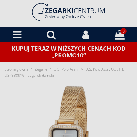
0
KUPUJ TERAZ W NIŻSZYCH CENACH KOD
„PROMO10”
»
»
»
Strona główna
Zegarki
U.S. Polo Assn.
U.S. Polo Assn. ODETTE
USP8389YG - zegarek damski