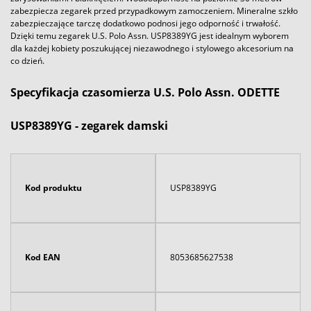
zabezpiecza zegarek przed przypadkowym zamoczeniem. Mineralne szkło
zabezpieczające tarczę dodatkowo podnosi jego odporność i trwałość.
Dzięki temu zegarek U.S. Polo Assn. USP8389YG jest idealnym wyborem
dla każdej kobiety poszukującej niezawodnego i stylowego akcesorium na
co dzień.
Specyfikacja czasomierza U.S. Polo Assn. ODETTE
USP8389YG - zegarek damski
Kod produktu
USP8389YG
Kod EAN
8053685627538