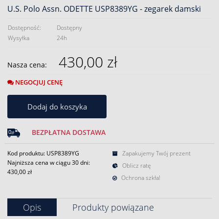
U.S. Polo Assn. ODETTE USP8389YG - zegarek damski
Dostępność:
Dostępny
Wysyłka
24h
430,00 zł
Nasza cena:
NEGOCJUJ CENĘ
Dodaj do koszyka
BEZPŁATNA DOSTAWA
Kod produktu: USP8389YG
Zapakujemy Twój prezent
Najniższa cena w ciągu 30 dni:
Oblicz ratę
430,00 zł
Ochrona szkła!
Opis
Produkty powiązane