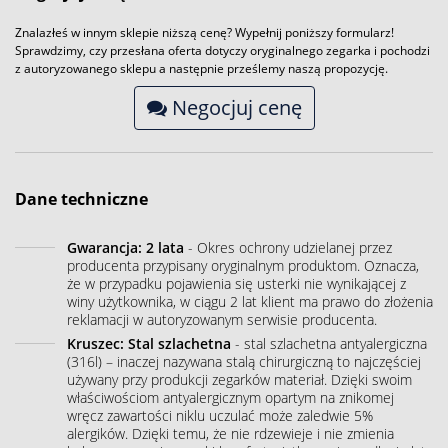
Znalazłeś w innym sklepie niższą cenę? Wypełnij poniższy formularz!
Sprawdzimy, czy przesłana oferta dotyczy oryginalnego zegarka i pochodzi
z autoryzowanego sklepu a następnie prześlemy naszą propozycję.
Negocjuj cenę
Dane techniczne
Gwarancja: 2 lata
- Okres ochrony udzielanej przez
producenta przypisany oryginalnym produktom. Oznacza,
że w przypadku pojawienia się usterki nie wynikającej z
winy użytkownika, w ciągu 2 lat klient ma prawo do złożenia
reklamacji w autoryzowanym serwisie producenta.
Kruszec: Stal szlachetna
- stal szlachetna antyalergiczna
(316l) – inaczej nazywana stalą chirurgiczną to najczęściej
używany przy produkcji zegarków materiał. Dzięki swoim
właściwościom antyalergicznym opartym na znikomej
wręcz zawartości niklu uczulać może zaledwie 5%
alergików. Dzięki temu, że nie rdzewieje i nie zmienia