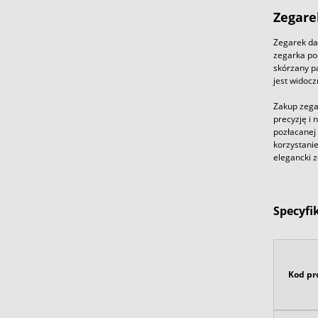
Zegare
Zegarek da
zegarka pod
skórzany p
jest widocz
Zakup zega
precyzję i 
pozłacanej
korzystani
elegancki z
Specyfi
Kod pr