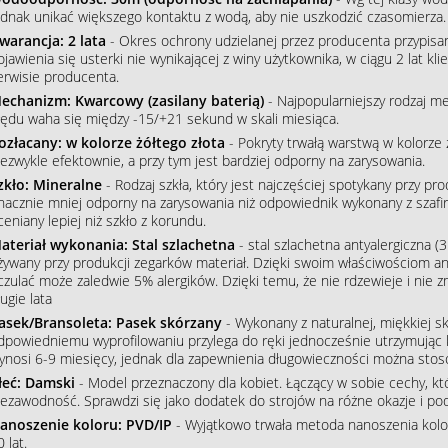
ednak unikać większego kontaktu z wodą, aby nie uszkodzić czasomierza.
warancja: 2 lata
- Okres ochrony udzielanej przez producenta przypisa
ojawienia się usterki nie wynikającej z winy użytkownika, w ciągu 2 lat 
erwisie producenta.
echanizm: Kwarcowy (zasilany baterią)
- Najpopularniejszy rodzaj m
łędu waha się między -15/+21 sekund w skali miesiąca.
ozłacany: w kolorze żółtego złota
- Pokryty trwałą warstwą w kolorze 
iezwykle efektownie, a przy tym jest bardziej odporny na zarysowania.
zkło: Mineralne
- Rodzaj szkła, który jest najczęściej spotykany przy p
nacznie mniej odporny na zarysowania niż odpowiednik wykonany z szafiru
ceniany lepiej niż szkło z korundu.
ateriał wykonania: Stal szlachetna
- stal szlachetna antyalergiczna (3
żywany przy produkcji zegarków materiał. Dzięki swoim właściwościom an
czulać może zaledwie 5% alergików. Dzięki temu, że nie rdzewieje i nie 
ugie lata
asek/Bransoleta: Pasek skórzany
- Wykonany z naturalnej, miękkiej sk
dpowiedniemu wyprofilowaniu przylega do ręki jednocześnie utrzymując 
ynosi 6-9 miesięcy, jednak dla zapewnienia długowieczności można stos
łeć: Damski
- Model przeznaczony dla kobiet. Łączący w sobie cechy, któ
iezawodność. Sprawdzi się jako dodatek do strojów na różne okazje i podkr
anoszenie koloru: PVD/IP
- Wyjątkowo trwała metoda nanoszenia koloru
 lat.