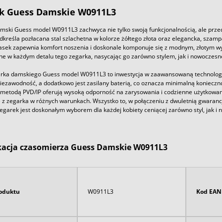
k
Guess
Damski
e W0911L3
mski Guess model W0911L3 zachwyca nie tylko swoją funkcjonalnością, ale prz
kreśla pozłacana stal szlachetna w kolorze żółtego złota oraz elegancka, szampań
asek zapewnia komfort noszenia i doskonale komponuje się z modnym, złotym wy
ne w każdym detalu tego zegarka, nasycając go zarówno stylem, jak i nowoczesn
rka damskiego Guess model W0911L3 to inwestycja w zaawansowaną technologi
niezawodność, a dodatkowo jest zasilany baterią, co oznacza minimalną konieczno
 metodą PVD/IP oferują wysoką odporność na zarysowania i codzienne użytkowa
e z zegarka w różnych warunkach. Wszystko to, w połączeniu z dwuletnią gwaran
egarek jest doskonałym wyborem dla każdej kobiety ceniącej zarówno styl, jak i
kacja czasomierza Guess Damskie W0911L3
oduktu
W0911L3
Kod EAN