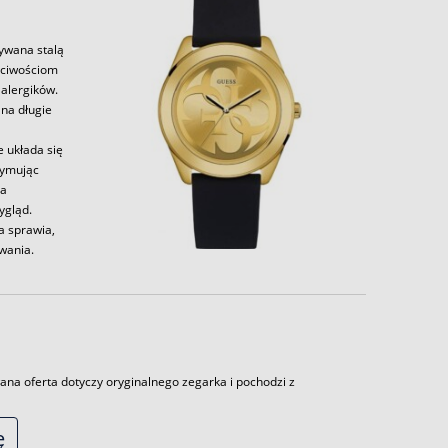
zywana stalą
aściwościom
alergików.
 na długie
e układa się
zymując
la
ygląd.
a sprawia,
wania.
ana oferta dotyczy oryginalnego zegarka i pochodzi z
ę