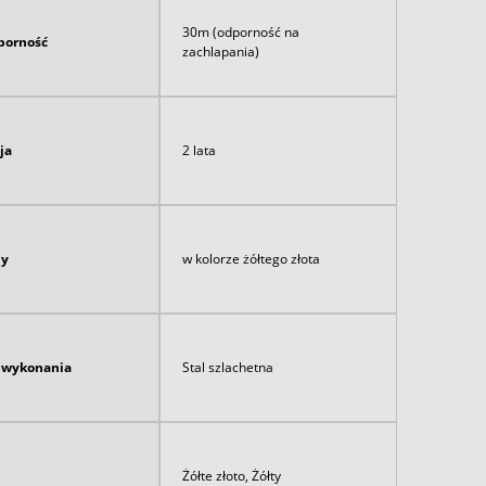
30m (odporność na
orność
zachlapania)
ja
2 lata
ny
w kolorze żółtego złota
ł wykonania
Stal szlachetna
Żółte złoto, Żółty