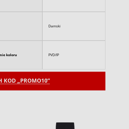
Damski
nie koloru
PVD/IP
CH KOD „PROMO10”