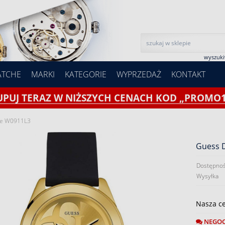
wyszuk
ATCHE
MARKI
KATEGORIE
WYPRZEDAŻ
KONTAKT
UPUJ TERAZ W NIŻSZYCH CENACH KOD „PROMO1
ie W0911L3
Guess 
Dostępnoś
Wysyłka
Nasza c
NEGOC