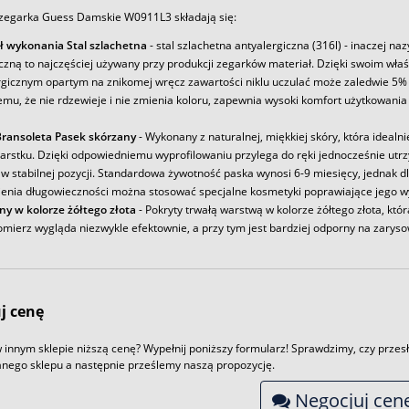
zegarka Guess Damskie W0911L3 składają się:
ł wykonania Stal szlachetna
- stal szlachetna antyalergiczna (316l) - inaczej na
iczną to najczęściej używany przy produkcji zegarków materiał. Dzięki swoim wł
rgicznym opartym na znikomej wręcz zawartości niklu uczulać może zaledwie 5% 
emu, że nie rdzewieje i nie zmienia koloru, zapewnia wysoki komfort użytkowania
ransoleta Pasek skórzany
- Wykonany z naturalnej, miękkiej skóry, która idealni
arstku. Dzięki odpowiedniemu wyprofilowaniu przylega do ręki jednocześnie utr
w stabilnej pozycji. Standardowa żywotność paska wynosi 6-9 miesięcy, jednak d
enia długowieczności można stosować specjalne kosmetyki poprawiające jego w
ny w kolorze żółtego złota
- Pokryty trwałą warstwą w kolorze żółtego złota, któr
omierz wygląda niezwykle efektownie, a przy tym jest bardziej odporny na zaryso
j cenę
 innym sklepie niższą cenę? Wypełnij poniższy formularz! Sprawdzimy, czy przesł
nego sklepu a następnie prześlemy naszą propozycję.
Negocjuj cen