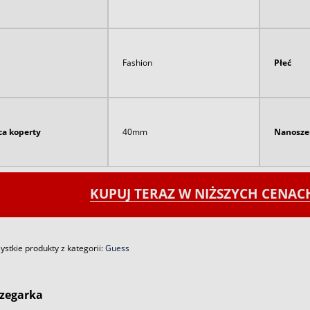
Fashion
Płeć
ca koperty
40mm
Nanosze
KUPUJ TERAZ W NIŻSZYCH CENA
stkie produkty z kategorii:
Guess
zegarka