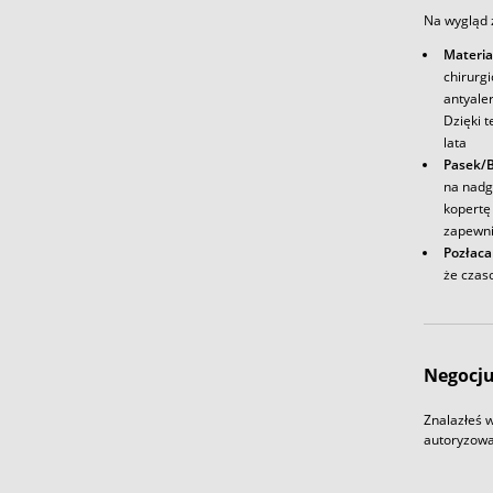
Na wygląd 
Materia
chirurg
antyale
Dzięki t
lata
Pasek/B
na nadg
kopertę 
zapewni
Pozłaca
że czas
Negocju
Znalazłeś w
autoryzowa