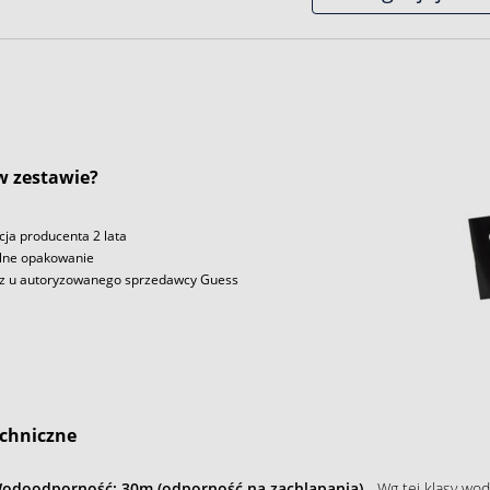
 w zestawie?
ja producenta 2 lata
lne opakowanie
z u autoryzowanego sprzedawcy Guess
chniczne
odoodporność: 30m (odporność na zachlapania)
- Wg tej klasy wod