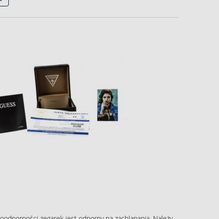
oodporności zegarek jest odporny na zachlapania. Należy