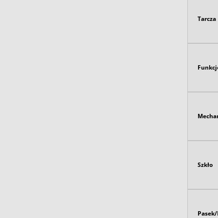
Tarcza
Funkcj
Mecha
Szkło
Pasek/