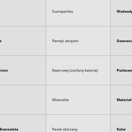
Szampańska
Wodoodp
e
Pamięć okrążeń
Gwaranc
nizm
Kwarcowy (zasilany baterią)
Pozłaca
Mineralne
Materia
Bransoleta
Pasek skórzany
Kolor