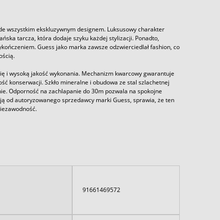
ede wszystkim ekskluzywnym designem. Luksusowy charakter
ska tarcza, która dodaje szyku każdej stylizacji. Ponadto,
kończeniem. Guess jako marka zawsze odzwierciedlał fashion, co
ością.
ę i wysoką jakość wykonania. Mechanizm kwarcowy gwarantuje
ść konserwacji. Szkło mineralne i obudowa ze stal szlachetnej
nie. Odporność na zachlapanie do 30m pozwala na spokojne
cją od autoryzowanego sprzedawcy marki Guess, sprawia, że ten
 niezawodność.
91661469572