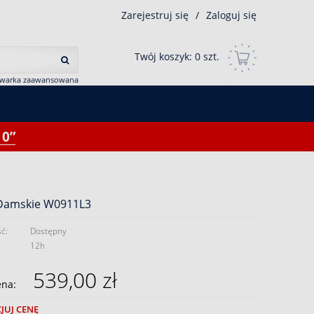
Zarejestruj się
/
Zaloguj się
Twój koszyk:
0
szt.
iwarka zaawansowana
0”
Damskie W0911L3
ć:
Dostępny
12h
539,00 zł
ena:
JUJ CENĘ