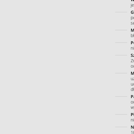
j
G
p
s
M
b
P
n
S
Z
o
M
u
u
dł
P
o
w
P
n
N
10