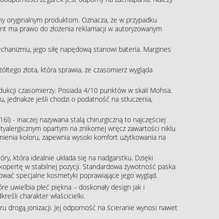
ny oryginalnym produktom. Oznacza, że w przypadku
klient ma prawo do złożenia reklamacji w autoryzowanym
echanizmu, jego siłę napędową stanowi bateria. Margines
żółtego złota, która sprawia, że czasomierz wygląda
rodukcji czasomierzy. Posiada 4/10 punktów w skali Mohsa.
, jednakże jeśli chodzi o podatność na stłuczenia,
16l) - inaczej nazywana stalą chirurgiczną to najczęściej
tyalergicznym opartym na znikomej wręcz zawartości niklu
zmienia koloru, zapewnia wysoki komfort użytkowania na
óry, która idealnie układa się na nadgarstku. Dzięki
kopertę w stabilnej pozycji. Standardowa żywotność paska
ować specjalne kosmetyki poprawiające jego wygląd.
re uwielbia płeć piękna – doskonały design jak i
eśli charakter właścicielki.
 drogą jonizacji. Jej odporność na ścieranie wynosi nawet