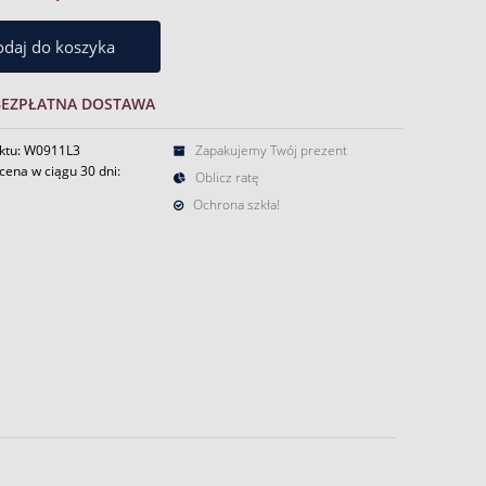
daj do koszyka
BEZPŁATNA DOSTAWA
ktu: W0911L3
Zapakujemy Twój prezent
cena w ciągu 30 dni:
Oblicz ratę
Ochrona szkła!