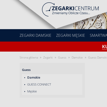
ZEGARKI DAMSKIE
ZEGARKI MĘSKIE
SMARTW
K
»
»
»
»
Strona główna
Zegarki
Guess
Damskie
Guess Damsk
Guess
Damskie
GUESS CONNECT
Męskie