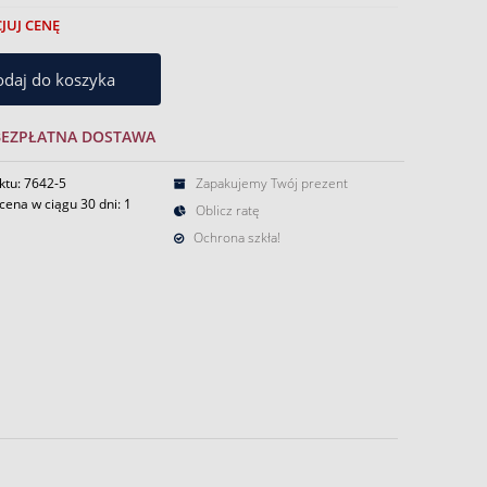
JUJ CENĘ
daj do koszyka
BEZPŁATNA DOSTAWA
ktu: 7642-5
Zapakujemy Twój prezent
cena w ciągu 30 dni:
1
Oblicz ratę
Ochrona szkła!