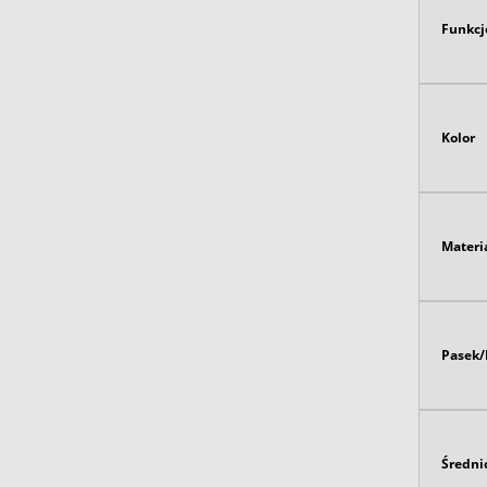
Funkcj
Kolor
Materi
Pasek/
Średni