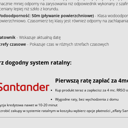
nacznie mniej odporny na zarysowania niż odpowiednik wykonany z szafiru
ceniany lepiej niż szkło z korundu.
odoodporność: 50m (pływanie powierzchniowe)
- Klasa wodoodpor
owierzchniowo. Czasomierz tej klasy jest również odporny na zachlapania
atownik
- Wskazuje aktualną datę
trefy czasowe
- Pokazuje czas w różnych strefach czasowych
z dogodny system ratalny:
Pierwszą ratę zapłać za 4m
Kup produkt teraz a zapłacisz za 4 mc. RRSO 
Wygodne raty, bez wychodzenia z domu
yzja kredytowa nawet w 10-20 minut
zrobić zakupy w systemie ratalnym w koszyku wybierz opcje płatności „eRaty S