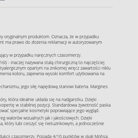
ny oryginalnym produktom. Oznacza, że w przypadku
klient ma prawo do złożenia reklamacji w autoryzowanym
pujący w przypadku naręcznych czasomierzy.
16l) - inaczej nazywana stalą chirurgiczną to najczęściej
tyalergicznym opartym na znikomej wręcz zawartości niklu
zmienia koloru, zapewnia wysoki komfort użytkowania na
echanizmu, jego siłę napędową stanowi bateria. Margines
óry, która idealnie układa się na nadgarstku. Dzięki
kopertę w stabilnej pozycji. Standardowa żywotność paska
ować specjalne kosmetyki poprawiające jego wygląd.
g walorów wizualnych jak i jakościowych. Dzięki
, który lubi cieszyć się nietuzinkowym, a jednocześnie
rodukcji czasomierzy. Posiada 4/10 punktów w skali Mohsa.