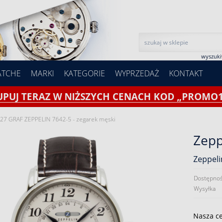
wyszuk
ATCHE
MARKI
KATEGORIE
WYPRZEDAŻ
KONTAKT
UPUJ TERAZ W NIŻSZYCH CENACH KOD „PROMO1
127 GRAF ZEPPELIN 7642-5 - zegarek męski
Zepp
Zeppeli
Dostępnoś
Wysyłka
Nasza c