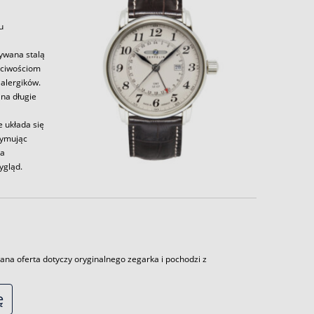
u
zywana stalą
aściwościom
alergików.
 na długie
e układa się
zymując
la
ygląd.
ana oferta dotyczy oryginalnego zegarka i pochodzi z
ę