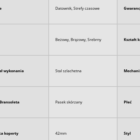
e
Datownik, Strefy czasowe
Gwaranc
Beżowy, Brązowy, Srebrny
Kształt 
ał wykonania
Stal szlachetna
Mechan
Bransoleta
Pasek skórzany
Płeć
ca koperty
42mm
Styl