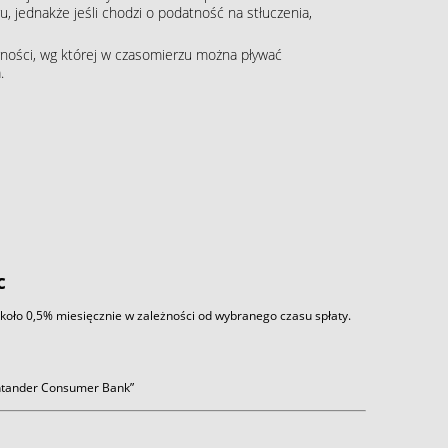
, jednakże jeśli chodzi o podatność na stłuczenia,
ności, wg której w czasomierzu można pływać
.
c
około 0,5% miesięcznie w zależności od wybranego czasu spłaty.
antander Consumer Bank”