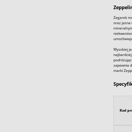
Zeppeli
Zegarek mę
oraz jasna 
mineralnym
niekwestio
umożliwiaj
Wysokiej ja
najbardziej
podróżując
zapewnia d
marki Zeppe
Specyfi
Kod pr