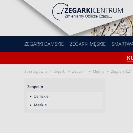
ZEGARKI DAMSKIE
ZEGARKI MĘSKIE
SMARTW
K
»
»
»
»
Strona główna
Zegarki
Zeppelin
Męskie
Zeppelin LZ 
Zeppelin
Damskie
Męskie