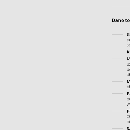
Dane te
G
p
s
K
M
u
u
dł
M
b
P
o
w
P
z
n
S