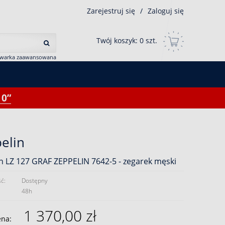
Zarejestruj się
/
Zaloguj się
Twój koszyk:
0
szt.
iwarka zaawansowana
0”
elin
n LZ 127 GRAF ZEPPELIN 7642-5 - zegarek męski
ć:
Dostępny
48h
1 370,00 zł
ena: