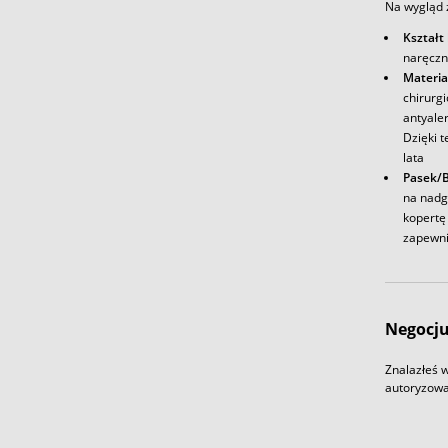
Na wygląd 
Kształt
naręczn
Materia
chirurg
antyale
Dzięki t
lata
Pasek/B
na nadg
kopertę 
zapewni
Negocju
Znalazłeś w
autoryzowa