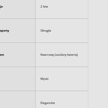
ja
2 lata
koperty
Okrągła
izm
Kwarcowy (zasilany baterią)
Męski
Eleganckie