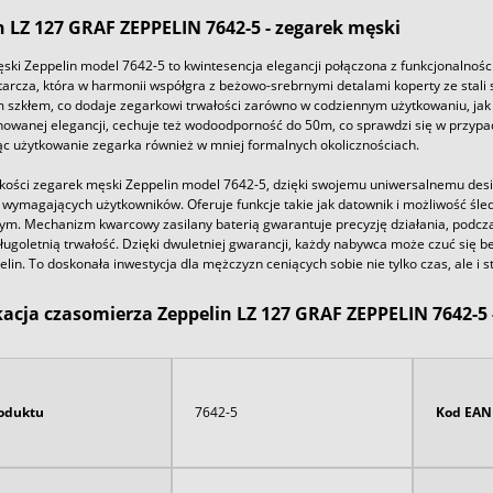
n LZ 127 GRAF ZEPPELIN 7642-5 - zegarek męski
ski Zeppelin model 7642-5 to kwintesencja elegancji połączona z funkcjonalnoś
tarcza, która w harmonii współgra z beżowo-srebrnymi detalami koperty ze stali
 szkłem, co dodaje zegarkowi trwałości zarówno w codziennym użytkowaniu, jak 
nowanej elegancji, cechuje też wodoodporność do 50m, co sprawdzi się w przy
ąc użytkowanie zegarka również w mniej formalnych okolicznościach.
kości zegarek męski Zeppelin model 7642-5, dzięki swojemu uniwersalnemu desig
 wymagających użytkowników. Oferuje funkcje takie jak datownik i możliwość śled
ym. Mechanizm kwarcowy zasilany baterią gwarantuje precyzję działania, podczas
ługoletnią trwałość. Dzięki dwuletniej gwarancji, każdy nabywca może czuć się
lin. To doskonała inwestycja dla mężczyzn ceniących sobie nie tylko czas, ale i st
kacja czasomierza Zeppelin LZ 127 GRAF ZEPPELIN 7642-5 
oduktu
7642-5
Kod EAN