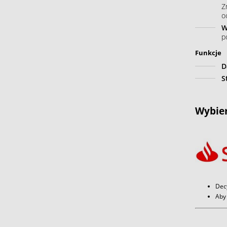
Z
o
W
p
Funkcje
D
S
Wybier
Dec
Aby 