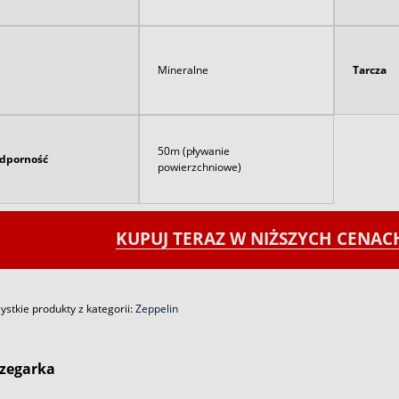
Mineralne
Tarcza
50m (pływanie
dporność
powierzchniowe)
KUPUJ TERAZ W NIŻSZYCH CENA
stkie produkty z kategorii:
Zeppelin
zegarka