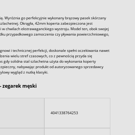
cią. Wyróżnia go perfekcyjnie wykonany brązowy pasek skórzany
 szlachetnej. Okrągła, 42mm koperta zabezpieczona jest
i w chwilach ekstrawaganckiego wystroju. Model ten, obok swojej
padku przypadkowego zamoczenia czy pływania powierzchniowego,
nowi i technicznej perfekcji, doskonale spełni oczekiwania nawet
zenia wielu stref czasowych, co z pewnością przyda się
 gdy solidna stal szlachetna użyta do wykonania koperty
 bezpieczny, nabywając produkt od autoryzowanego sprzedawcy
ylowy wygląd z nutką klasyki.
- zegarek męski
4041338764253