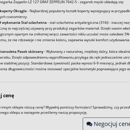
zegarka Zeppelin LZ 127 GRAF ZEPPELIN 7642-5 - zegarek męski składają się:
 koperty Okrągła
- Najbardziej popularny kształt koperty występujący w przypadk
ych czasomierzy.
ł wykonania Stal szlachetna
- stal szlachetna antyalergiczna (316l) - inaczej na
iczną to najczęściej używany przy produkcji zegarków materiał. Dzięki swoim wł
rgicznym opartym na znikomej wręcz zawartości niklu uczulać może zaledwie 5% 
emu, że nie rdzewieje i nie zmienia koloru, zapewnia wysoki komfort użytkowania
ransoleta Pasek skórzany
- Wykonany z naturalnej, miękkiej skóry, która idealni
arstku. Dzięki odpowiedniemu wyprofilowaniu przylega do ręki jednocześnie utr
w stabilnej pozycji. Standardowa żywotność paska wynosi 6-9 miesięcy, jednak d
enia długowieczności można stosować specjalne kosmetyki poprawiające jego w
j cenę
 innym sklepie niższą cenę? Wypełnij poniższy formularz! Sprawdzimy, czy przesł
nego sklepu a następnie prześlemy naszą propozycję.
Negocjuj cen