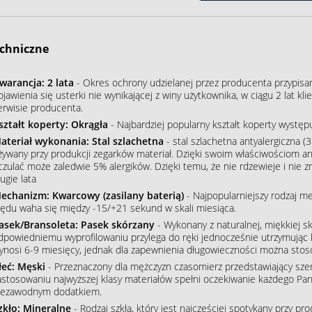
chniczne
warancja: 2 lata
- Okres ochrony udzielanej przez producenta przypisa
ojawienia się usterki nie wynikającej z winy użytkownika, w ciągu 2 lat 
erwisie producenta.
ształt koperty: Okrągła
- Najbardziej popularny kształt koperty wystę
ateriał wykonania: Stal szlachetna
- stal szlachetna antyalergiczna (3
żywany przy produkcji zegarków materiał. Dzięki swoim właściwościom an
czulać może zaledwie 5% alergików. Dzięki temu, że nie rdzewieje i nie 
ugie lata
echanizm: Kwarcowy (zasilany baterią)
- Najpopularniejszy rodzaj m
łędu waha się między -15/+21 sekund w skali miesiąca.
asek/Bransoleta: Pasek skórzany
- Wykonany z naturalnej, miękkiej sk
dpowiedniemu wyprofilowaniu przylega do ręki jednocześnie utrzymując 
ynosi 6-9 miesięcy, jednak dla zapewnienia długowieczności można stos
łeć: Męski
- Przeznaczony dla mężczyzn czasomierz przedstawiający szere
astosowaniu najwyższej klasy materiałów spełni oczekiwanie każdego Pana
iezawodnym dodatkiem.
zkło: Mineralne
- Rodzaj szkła, który jest najczęściej spotykany przy p