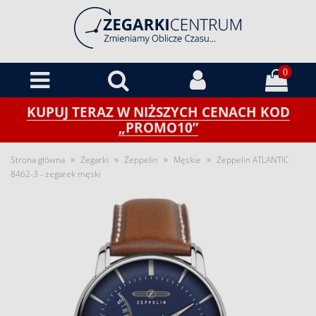
0
KUPUJ TERAZ W NIŻSZYCH CENACH KOD
„PROMO10”
»
»
»
»
Strona główna
Zegarki
Zeppelin
Męskie
Zeppelin ATLANTIC
8462-3 - zegarek męski