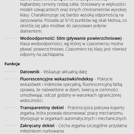
Najbardziej ceniony rodzaj szkła. Stosowany w większości
modeli szwajcarskich oraz innych chronometrów wysokiej
klasy. Charakteryzuje się bardzo wysoką odpornością na
zarysowania. Posiada aż 9/10 punktów wg skali Mohsa, co
określa się jako możliwe do zarysowani jedynie
diamentem.
Wodoodporność: 50m (pływanie powierzchniowe)
-
Klasa wodoodporności, wg której w czasomierzu można
pływać powierzchniowo. Czasomierz tej klasy jest również
odporny na zachlapania.
Funkcje
Datownik
- Wskazuje aktualną datę
Fluorescencyjne wskazówki/indeksy
- Pokrycie
wskazówek i indeksów specjalną, fluorescencyjną farbą
sprawia, że naświetlone w dzień, świecą w ciemności
umożliwiając odczyt godziny w warunkach ograniczonej
widoczności.
Transparentny dekiel
- Przezroczysta pokrywa koperty
zegarka, która pozwala obserwować pracę mechanizmu.
Występuje w zegarkach automatycznych i mechanicznych.
Zakręcany dekiel
- Cecha zegarka szczególnie przydatna
miłośnikom nurkowania.