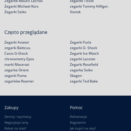
Zegarek Mauric Lacroix
zegarek Tissot
Zegarki Michael Kors
zegarki Tommy Hilfiger.
Zegarki Seiko
Vostok
Często przeglądane
Zegarki Aviator
Zegarki Furla
zegarki Balticus.
zegarki G- Shock
Casio G-Shock
Zegarki Ice Watch
chronometry Epos
zegarki Lacoste
marki Maserati
Zegarki Rosefield
zegarka Orient
zegarka Seiko
zegarki Puma
Skagen
zegarków Roamer
zegarki Ted Bake
Zakupy
Pomoc
Zwroty i wymiany
Reklamacje
Negocjacja ceny
Regulamin
Rabat na start!
Jak kupić na raty?