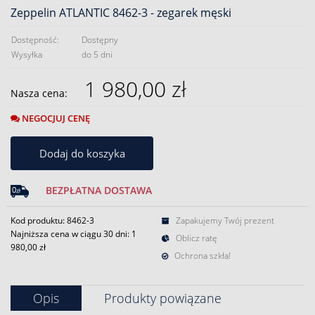
Zeppelin ATLANTIC 8462-3 - zegarek męski
Dostępność:
Dostępny
Wysyłka
do 5 dni
1 980,00 zł
Nasza cena:
NEGOCJUJ CENĘ
Dodaj do koszyka
BEZPŁATNA DOSTAWA
Kod produktu: 8462-3
Zapakujemy Twój prezent
Najniższa cena w ciągu 30 dni:
1
Oblicz ratę
980,00 zł
Ochrona szkła!
Opis
Produkty powiązane