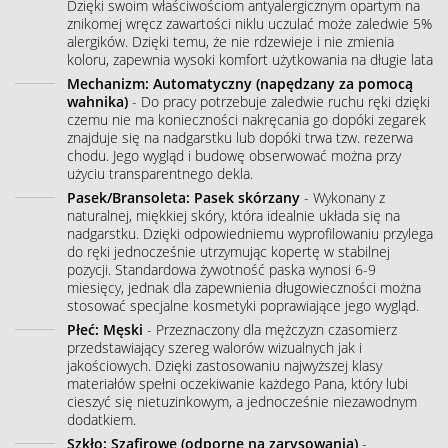
Dzięki swoim właściwościom antyalergicznym opartym na
znikomej wręcz zawartości niklu uczulać może zaledwie 5%
alergików. Dzięki temu, że nie rdzewieje i nie zmienia
koloru, zapewnia wysoki komfort użytkowania na długie lata
Mechanizm: Automatyczny (napędzany za pomocą
wahnika)
- Do pracy potrzebuje zaledwie ruchu ręki dzięki
czemu nie ma konieczności nakręcania go dopóki zegarek
znajduje się na nadgarstku lub dopóki trwa tzw. rezerwa
chodu. Jego wygląd i budowę obserwować można przy
użyciu transparentnego dekla.
Pasek/Bransoleta: Pasek skórzany
- Wykonany z
naturalnej, miękkiej skóry, która idealnie układa się na
nadgarstku. Dzięki odpowiedniemu wyprofilowaniu przylega
do ręki jednocześnie utrzymując kopertę w stabilnej
pozycji. Standardowa żywotność paska wynosi 6-9
miesięcy, jednak dla zapewnienia długowieczności można
stosować specjalne kosmetyki poprawiające jego wygląd.
Płeć: Męski
- Przeznaczony dla mężczyzn czasomierz
przedstawiający szereg walorów wizualnych jak i
jakościowych. Dzięki zastosowaniu najwyższej klasy
materiałów spełni oczekiwanie każdego Pana, który lubi
cieszyć się nietuzinkowym, a jednocześnie niezawodnym
dodatkiem.
Szkło: Szafirowe (odporne na zarysowania)
-