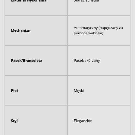
Materiał wykonania
Stal szlachetna
Automatyczny (napędzany za
Mechanizm
pomocą wahnika)
Pasek/Bransoleta
Pasek skórzany
Płeć
Męski
Styl
Eleganckie