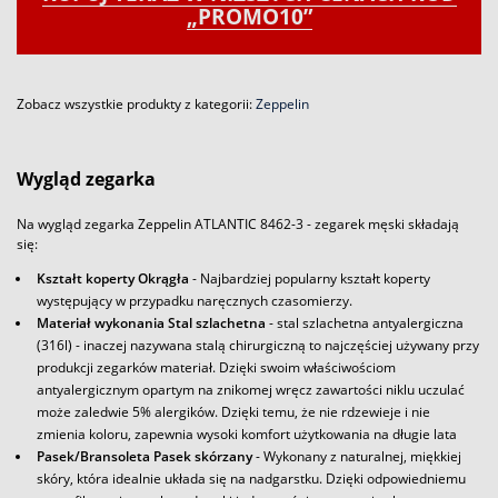
„PROMO10”
Zobacz wszystkie produkty z kategorii:
Zeppelin
Wygląd zegarka
Na wygląd zegarka Zeppelin ATLANTIC 8462-3 - zegarek męski składają
się:
Kształt koperty Okrągła
- Najbardziej popularny kształt koperty
występujący w przypadku naręcznych czasomierzy.
Materiał wykonania Stal szlachetna
- stal szlachetna antyalergiczna
(316l) - inaczej nazywana stalą chirurgiczną to najczęściej używany przy
produkcji zegarków materiał. Dzięki swoim właściwościom
antyalergicznym opartym na znikomej wręcz zawartości niklu uczulać
może zaledwie 5% alergików. Dzięki temu, że nie rdzewieje i nie
zmienia koloru, zapewnia wysoki komfort użytkowania na długie lata
Pasek/Bransoleta Pasek skórzany
- Wykonany z naturalnej, miękkiej
skóry, która idealnie układa się na nadgarstku. Dzięki odpowiedniemu