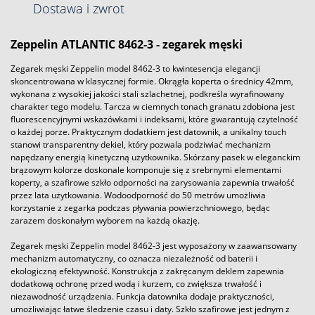
Dostawa i zwrot
Zeppelin ATLANTIC 8462-3
- zegarek męski
Zegarek męski Zeppelin model 8462-3 to kwintesencja elegancji
skoncentrowana w klasycznej formie. Okrągła koperta o średnicy 42mm,
wykonana z wysokiej jakości stali szlachetnej, podkreśla wyrafinowany
charakter tego modelu. Tarcza w ciemnych tonach granatu zdobiona jest
fluorescencyjnymi wskazówkami i indeksami, które gwarantują czytelność
o każdej porze. Praktycznym dodatkiem jest datownik, a unikalny touch
stanowi transparentny dekiel, który pozwala podziwiać mechanizm
napędzany energią kinetyczną użytkownika. Skórzany pasek w eleganckim
brązowym kolorze doskonale komponuje się z srebrnymi elementami
koperty, a szafirowe szkło odporności na zarysowania zapewnia trwałość
przez lata użytkowania. Wodoodporność do 50 metrów umożliwia
korzystanie z zegarka podczas pływania powierzchniowego, będąc
zarazem doskonałym wyborem na każdą okazję.
Zegarek męski Zeppelin model 8462-3 jest wyposażony w zaawansowany
mechanizm automatyczny, co oznacza niezależność od baterii i
ekologiczną efektywność. Konstrukcja z zakręcanym deklem zapewnia
dodatkową ochronę przed wodą i kurzem, co zwiększa trwałość i
niezawodność urządzenia. Funkcja datownika dodaje praktyczności,
umożliwiając łatwe śledzenie czasu i daty. Szkło szafirowe jest jednym z