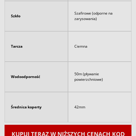
Szafirowe (odporne na
Szkło
zarysowania)
Tarcza
Ciemna
50m (pływanie
Wodoodporność
powierzchniowe)
Średnica koperty
42mm
KUPUJ TERAZ W NIŻSZYCH CENACH KOD